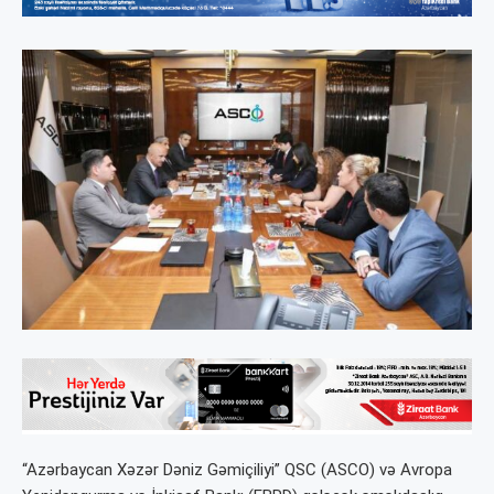
“Azərbaycan Xəzər Dəniz Gəmiçiliyi” QSC (ASCO) və Avropa