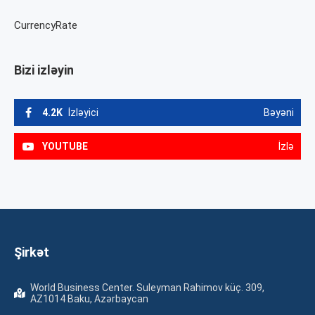
CurrencyRate
Bizi izləyin
4.2K
İzləyici
Bəyəni
YOUTUBE
İzlə
Şirkət
World Business Center. Suleyman Rahimov küç. 309,
AZ1014 Baku, Azərbaycan