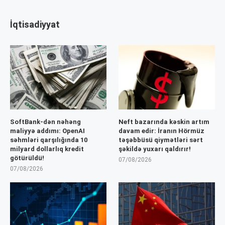
İqtisadiyyat
SoftBank-dən nəhəng
Neft bazarında kəskin artım
maliyyə addımı: OpenAI
davam edir: İranın Hörmüz
səhmləri qarşılığında 10
təşəbbüsü qiymətləri sərt
milyard dollarlıq kredit
şəkildə yuxarı qaldırır!
götürüldü!
07/08/2026
07/08/2026