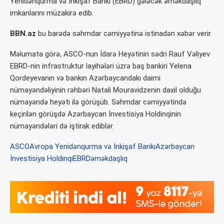
Yenidənqurma və İnkişaf Bankı (EBRD) gələcək əməkdaşlıq
imkanlarını müzakirə edib.
BBN.az
bu barədə səhmdar cəmiyyətinə istinadən xəbər verir.
Məlumata görə, ASCO-nun İdarə Heyətinin sədri Rauf Vəliyev
EBRD-nin infrastruktur layihələri üzrə baş bankiri Yelena
Qordeyevanın və bankın Azərbaycandakı daimi
nümayəndəliyinin rəhbəri Natali Mouravidzenin daxil olduğu
nümayəndə heyəti ilə görüşüb. Səhmdar cəmiyyətində
keçirilən görüşdə Azərbaycan İnvestisiya Holdinqinin
nümayəndələri də iştirak ediblər.
ASCO
Avropa Yenidənqurma və İnkişaf Bankı
Azərbaycan
İnvestisiya Holdinqi
EBRD
əməkdaşlıq