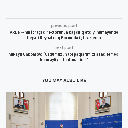
previous post
ARDNF-nin İcraçı direktorunun başçılıq etdiyi nümayəndə
heyəti Beynəlxalq Forumda iştirak edib
next post
Mikayıl Cabbarov: “Ordumuzun torpaqlarımızı azad etməsi
həmrəyliyin təntənəsidir”
YOU MAY ALSO LIKE