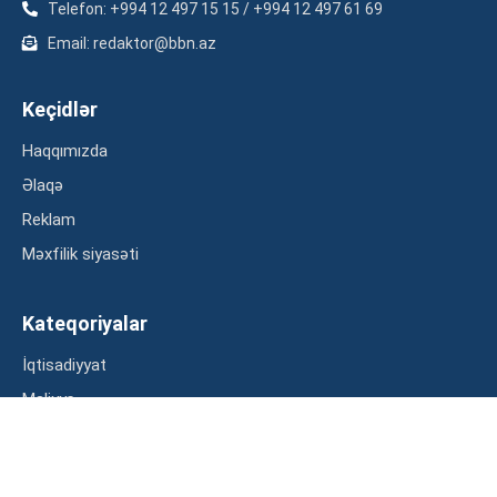
Telefon: +994 12 497 15 15 / +994 12 497 61 69
Email: redaktor@bbn.az
Keçidlər
Haqqımızda
Əlaqə
Reklam
Məxfilik siyasəti
Kateqoriyalar
İqtisadiyyat
Maliyyə
Müsahibə
Statistika