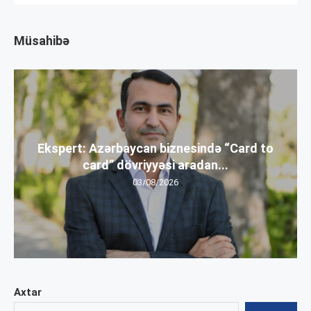
Müsahibə
Ekspert: Azərbaycan biznesində “Card to
card” dövriyyəsi aradan...
03/08/2026
Axtar