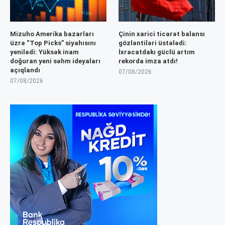
Mizuho Amerika bazarları
Çinin xarici ticarət balansı
üzrə “Top Picks” siyahısını
gözləntiləri üstələdi:
yenilədi: Yüksək inam
İxracatdakı güclü artım
doğuran yeni səhm ideyaları
rekorda imza atdı!
açıqlandı
07/08/2026
07/08/2026