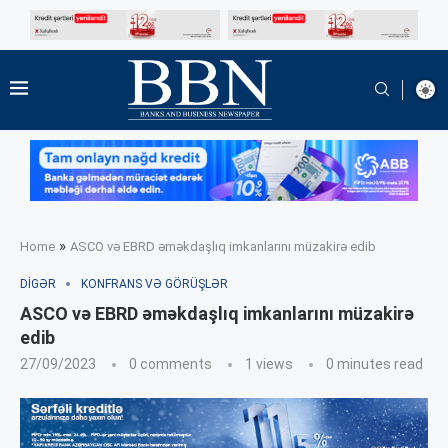
»
Home
ASCO və EBRD əməkdaşlıq imkanlarını müzakirə edib
DIGƏR
KONFRANS VƏ GÖRÜŞLƏR
ASCO və EBRD əməkdaşlıq imkanlarını müzakirə
edib
27/09/2023
0 comments
1
views
0 minutes read