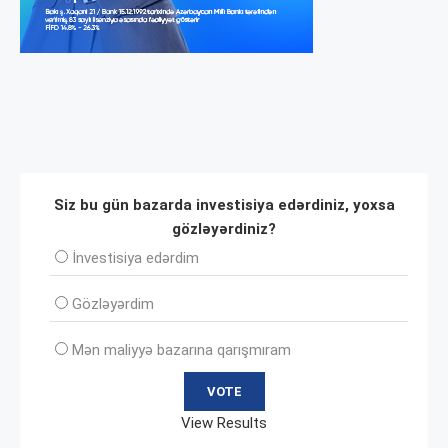
Siz bu gün bazarda investisiya edərdiniz, yoxsa
gözləyərdiniz?
İnvеstisiya edərdim
Gözləyərdim
Mən maliyyə bazarına qarışmıram
View Results