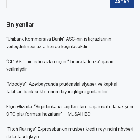
AXTAR
Ən yenilər
“Unibank Kommersiya Bankı” ASC-nin istiqrazlarının
yerləşdirilməsi üzrə hərrac keçiriləcəkdir
“GL” ASC-nin istiqrazları üçün “Ticarətə İcazə” qərarı
verilmişdir
“Moody’s”: Azərbaycanda prudensial siyasət və kapital
tələbləri bank sektorunun dayanıqlılığını gücləndirir
Elçin Əlizadə: “Birjadankənar əqdləri tam rəqəmsal edəcək yeni
OTC platforması hazırlanır” – MÜSAHİBƏ
“Fitch Ratings” Expressbankın müsbət kredit reytinqini növbəti
dəfə təsdiqləyib