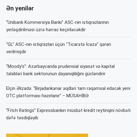
Ən yenilər
“Unibank Kommersiya Bankı” ASC-nin istiqrazlarının
yerləşdirilməsi üzrə hərrac keçiriləcəkdir
“GL” ASC-nin istiqrazları üçün “Ticarətə İcazə” qərarı
verilmişdir
“Moody’s”: Azərbaycanda prudensial siyasət və kapital
tələbləri bank sektorunun dayanıqlılığını gücləndirir
Elçin Əlizadə: “Birjadankənar əqdləri tam rəqəmsal edəcək yeni
OTC platforması hazırlanır” – MÜSAHİBƏ
“Fitch Ratings” Expressbankın müsbət kredit reytinqini növbəti
dəfə təsdiqləyib