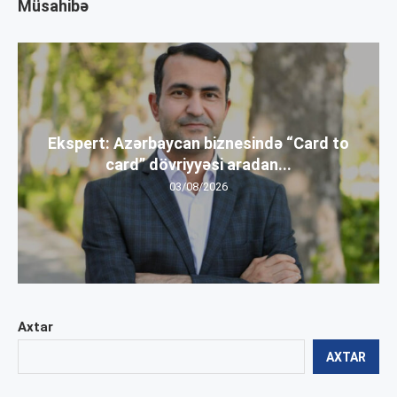
Müsahibə
Ekspert: Azərbaycan biznesində “Card to
card” dövriyyəsi aradan...
03/08/2026
Axtar
AXTAR