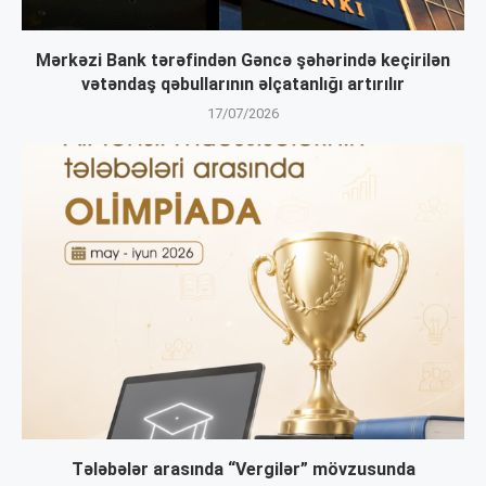
Mərkəzi Bank tərəfindən Gəncə şəhərində keçirilən
vətəndaş qəbullarının əlçatanlığı artırılır
17/07/2026
Tələbələr arasında “Vergilər” mövzusunda