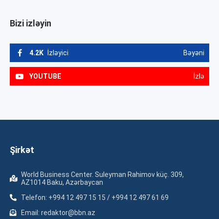
Bizi izləyin
4.2K
İzləyici
Bəyəni
YOUTUBE
İzlə
Şirkət
World Business Center. Suleyman Rahimov küç. 309,
AZ1014 Baku, Azərbaycan
Telefon: +994 12 497 15 15 / +994 12 497 61 69
Email: redaktor@bbn.az