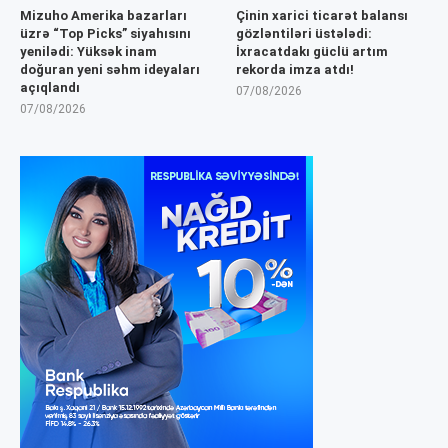
Mizuho Amerika bazarları
Çinin xarici ticarət balansı
üzrə “Top Picks” siyahısını
gözləntiləri üstələdi:
yenilədi: Yüksək inam
İxracatdakı güclü artım
doğuran yeni səhm ideyaları
rekorda imza atdı!
açıqlandı
07/08/2026
07/08/2026