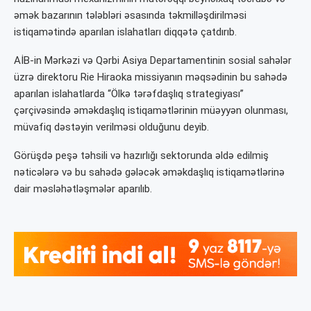
əmək bazarının tələbləri əsasında təkmilləşdirilməsi
istiqamətində aparılan islahatları diqqətə çatdırıb.
AİB-in Mərkəzi və Qərbi Asiya Departamentinin sosial sahələr
üzrə direktoru Rie Hiraoka missiyanın məqsədinin bu sahədə
aparılan islahatlarda “Ölkə tərəfdaşlıq strategiyası”
çərçivəsində əməkdaşlıq istiqamətlərinin müəyyən olunması,
müvafiq dəstəyin verilməsi olduğunu deyib.
Görüşdə peşə təhsili və hazırlığı sektorunda əldə edilmiş
nəticələrə və bu sahədə gələcək əməkdaşlıq istiqamətlərinə
dair məsləhətləşmələr aparılıb.