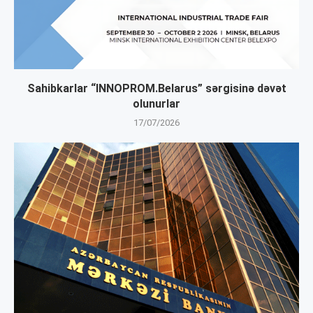
Sahibkarlar “INNOPROM.Belarus” sərgisinə dəvət
olunurlar
17/07/2026