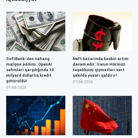
SoftBank-dən nəhəng
Neft bazarında kəskin artım
maliyyə addımı: OpenAI
davam edir: İranın Hörmüz
səhmləri qarşılığında 10
təşəbbüsü qiymətləri sərt
milyard dollarlıq kredit
şəkildə yuxarı qaldırır!
götürüldü!
07/08/2026
07/08/2026