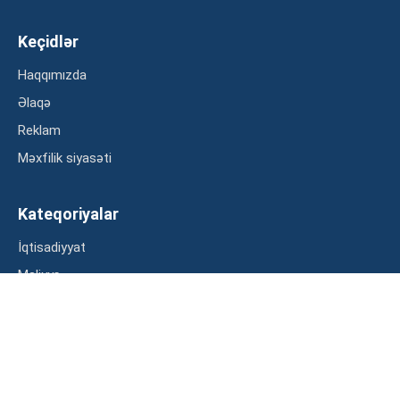
Keçidlər
Haqqımızda
Əlaqə
Reklam
Məxfilik siyasəti
Kateqoriyalar
İqtisadiyyat
Maliyyə
Müsahibə
Statistika
Abunə ol