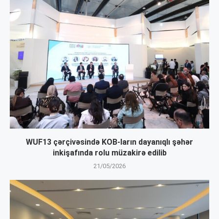
WUF13 çərçivəsində KOB-ların dayanıqlı şəhər
inkişafında rolu müzakirə edilib
21/05/2026