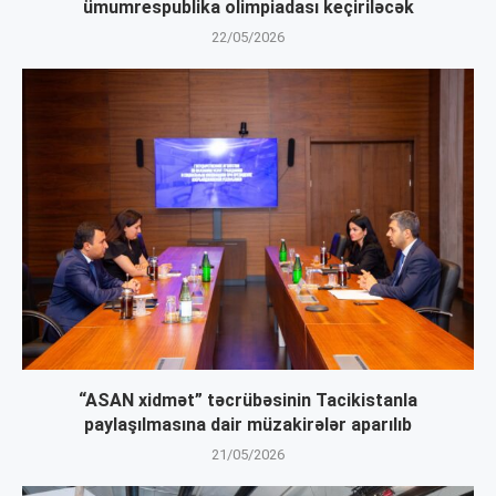
ümumrespublika olimpiadası keçiriləcək
22/05/2026
“ASAN xidmət” təcrübəsinin Tacikistanla
paylaşılmasına dair müzakirələr aparılıb
21/05/2026