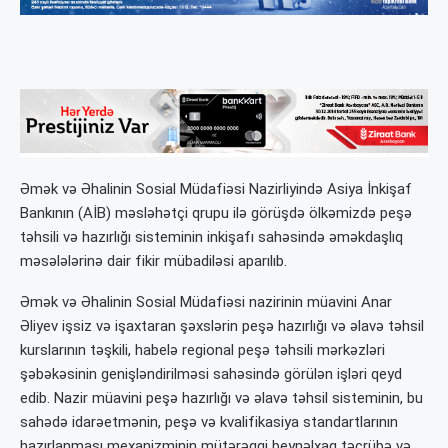
Əmək və Əhalinin Sosial Müdafiəsi Nazirliyində Asiya İnkişaf
Bankının (AİB) məsləhətçi qrupu ilə görüşdə ölkəmizdə peşə
təhsili və hazırlığı sisteminin inkişafı sahəsində əməkdaşlıq
məsələlərinə dair fikir mübadiləsi aparılıb.
Əmək və Əhalinin Sosial Müdafiəsi nazirinin müavini Anar
Əliyev işsiz və işaxtaran şəxslərin peşə hazırlığı və əlavə təhsil
kurslarının təşkili, habelə regional peşə təhsili mərkəzləri
şəbəkəsinin genişləndirilməsi sahəsində görülən işləri qeyd
edib. Nazir müavini peşə hazırlığı və əlavə təhsil sisteminin, bu
sahədə idarəetmənin, peşə və kvalifikasiya standartlarının
hazırlanması mexanizminin mütərəqqi beynəlxaq təcrübə və