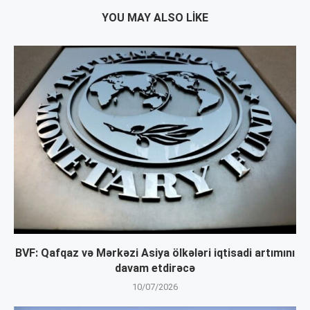
YOU MAY ALSO LIKE
BVF: Qafqaz və Mərkəzi Asiya ölkələri iqtisadi artımını
davam etdirəcə
10/07/2026