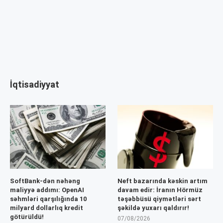
İqtisadiyyat
SoftBank-dən nəhəng
Neft bazarında kəskin artım
maliyyə addımı: OpenAI
davam edir: İranın Hörmüz
səhmləri qarşılığında 10
təşəbbüsü qiymətləri sərt
milyard dollarlıq kredit
şəkildə yuxarı qaldırır!
götürüldü!
07/08/2026