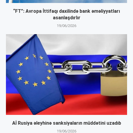
“FT”: Avropa İttifaqı daxilində bank əməliyyatları
asanlaşdırlır
19/06/2026
Aİ Rusiya əleyhinə sanksiyaların müddətini uzadıb
19/06/2026