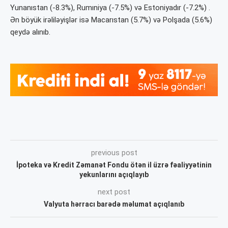
Yunanıstan (-8.3%), Rumıniya (-7.5%) və Estoniyadır (-7.2%) .
Ən böyük irəliləyişlər isə Macarıstan (5.7%) və Polşada (5.6%)
qeydə alınıb.
previous post
İpoteka və Kredit Zəmanət Fondu ötən il üzrə fəaliyyətinin
yekunlarını açıqlayıb
next post
Valyuta hərracı barədə məlumat açıqlanıb