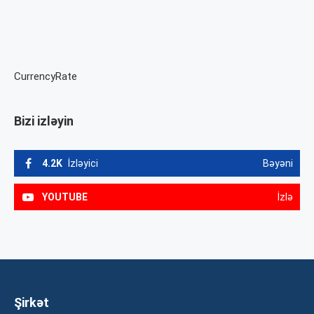
CurrencyRate
Bizi izləyin
4.2K
İzləyici
Bəyəni
YOUTUBE
İzlə
Şirkət