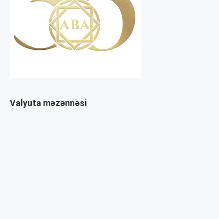
Valyuta məzənnəsi