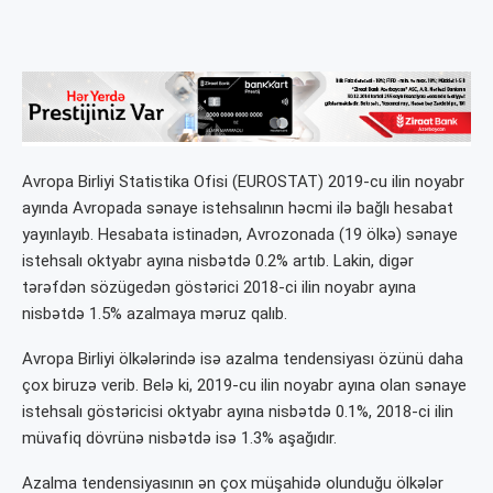
Avropa Birliyi Statistika Ofisi (EUROSTAT) 2019-cu ilin noyabr
ayında Avropada sənaye istehsalının həcmi ilə bağlı hesabat
yayınlayıb. Hesabata istinadən, Avrozonada (19 ölkə) sənaye
istehsalı oktyabr ayına nisbətdə 0.2% artıb. Lakin, digər
tərəfdən sözügedən göstərici 2018-ci ilin noyabr ayına
nisbətdə 1.5% azalmaya məruz qalıb.
Avropa Birliyi ölkələrində isə azalma tendensiyası özünü daha
çox biruzə verib. Belə ki, 2019-cu ilin noyabr ayına olan sənaye
istehsalı göstəricisi oktyabr ayına nisbətdə 0.1%, 2018-ci ilin
müvafiq dövrünə nisbətdə isə 1.3% aşağıdır.
Azalma tendensiyasının ən çox müşahidə olunduğu ölkələr