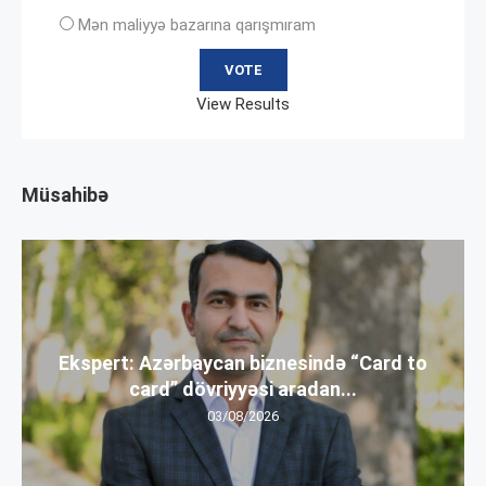
Mən maliyyə bazarına qarışmıram
View Results
Müsahibə
Ekspert: Azərbaycan biznesində “Card to
card” dövriyyəsi aradan...
03/08/2026