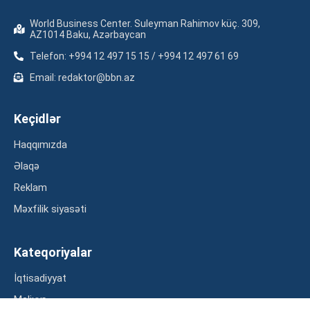
World Business Center. Suleyman Rahimov küç. 309,
AZ1014 Baku, Azərbaycan
Telefon: +994 12 497 15 15 / +994 12 497 61 69
Email: redaktor@bbn.az
Keçidlər
Haqqımızda
Əlaqə
Reklam
Məxfilik siyasəti
Kateqoriyalar
İqtisadiyyat
Maliyyə