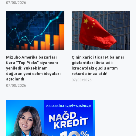
07/08/2026
Mizuho Amerika bazarları
Çinin xarici ticarət balansı
üzrə “Top Picks” siyahısını
gözləntiləri üstələdi:
yenilədi: Yüksək inam
İxracatdakı güclü artım
doğuran yeni səhm ideyaları
rekorda imza atdı!
açıqlandı
07/08/2026
07/08/2026