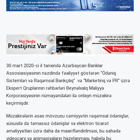
30 mart 2020-ci il tarixində Azərbaycan Banklar
Assosiasiyasının nəzdində fəaliyyət göstərən “Ödəniş
Sistemləri və Rəqəmsal Bankçılıq” və “Marketinq və PR” üzrə
Ekspert Qruplarının rəhbərləri Beynəlxalq Maliyyə
Korporasiyasının nümayəndələri ilə onlayn müzakirə
keçirmişdir.
Müzakirələrin əsas mövzusu cəmiyyətin rəqəmsal ödənişlər,
xüsusilə də təmassız ödənişlər və elektron ticarət
əməliyyatları üzrə daha da maarifləndirilməsi, bu sahədə
videoçarx və animasiyaların hazırlanması, habelə bu