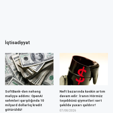
İqtisadiyyat
SoftBank-dən nəhəng
Neft bazarında kəskin artım
maliyyə addımı: OpenAI
davam edir: İranın Hörmüz
səhmləri qarşılığında 10
təşəbbüsü qiymətləri sərt
milyard dollarlıq kredit
şəkildə yuxarı qaldırır!
götürüldü!
07/08/2026