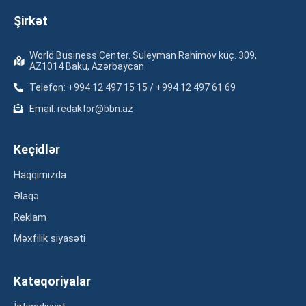
Şirkət
World Business Center. Suleyman Rahimov küç. 309,
AZ1014 Baku, Azərbaycan
Telefon: +994 12 497 15 15 / +994 12 497 61 69
Email: redaktor@bbn.az
Keçidlər
Haqqımızda
Əlaqə
Reklam
Məxfilik siyasəti
Kateqoriyalar