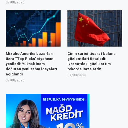
07/08/2026
Mizuho Amerika bazarları
Çinin xarici ticarət balansı
üzrə “Top Picks” siyahısını
gözləntiləri üstələdi:
yenilədi: Yüksək inam
İxracatdakı güclü artım
doğuran yeni səhm ideyaları
rekorda imza atdı!
açıqlandı
07/08/2026
07/08/2026