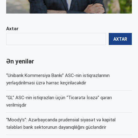
Axtar
AXTAR
Ən yenilər
“Unibank Kommersiya Bankı” ASC-nin istiqrazlarının
yerləşdirilməsi üzrə hərrac keçiriləcəkdir
“GL” ASC-nin istiqrazları üçün “Ticarətə İcazə” qərarı
verilmişdir
“Moody’s”: Azərbaycanda prudensial siyasət və kapital
tələbləri bank sektorunun dayanıqlılığını gücləndirir