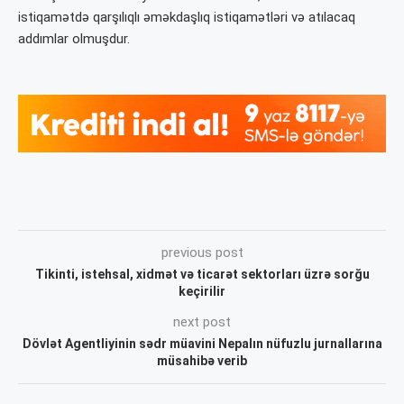
istiqamətdə qarşılıqlı əməkdaşlıq istiqamətləri və atılacaq
addımlar olmuşdur.
previous post
Tikinti, istehsal, xidmət və ticarət sektorları üzrə sorğu
keçirilir
next post
Dövlət Agentliyinin sədr müavini Nepalın nüfuzlu jurnallarına
müsahibə verib