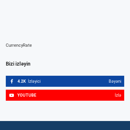
CurrencyRate
Bizi izləyin
4.2K
İzləyici
Bəyəni
YOUTUBE
İzlə