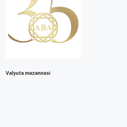
Valyuta məzənnəsi