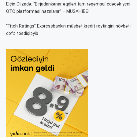
Elçin Əlizadə: “Birjadankənar əqdləri tam rəqəmsal edəcək yeni
OTC platforması hazırlanır” – MÜSAHİBƏ
“Fitch Ratings” Expressbankın müsbət kredit reytinqini növbəti
dəfə təsdiqləyib