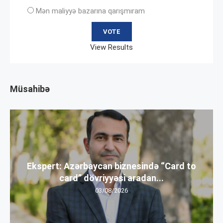
Mən maliyyə bazarına qarışmıram
View Results
Müsahibə
Ekspert: Azərbaycan biznesində “Card to
card” dövriyyəsi aradan...
03/08/2026