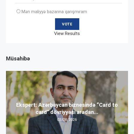
Mən maliyyə bazarına qarışmıram
View Results
Müsahibə
Ekspert: Azərbaycan biznesində “Card to
card” dövriyyəsi aradan...
03/08/2026