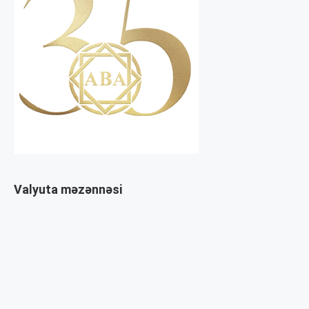
Valyuta məzənnəsi