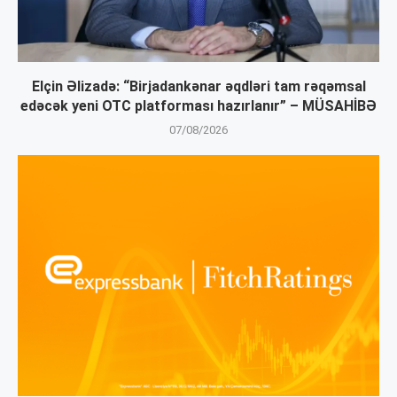
Elçin Əlizadə: “Birjadankənar əqdləri tam rəqəmsal
edəcək yeni OTC platforması hazırlanır” – MÜSAHİBƏ
07/08/2026