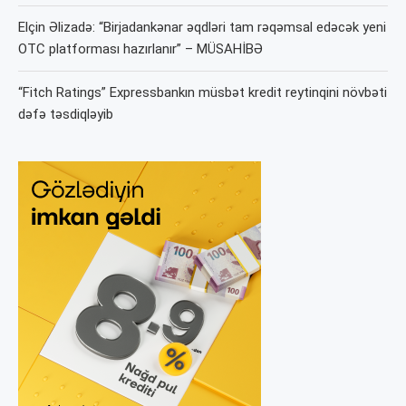
Elçin Əlizadə: “Birjadankənar əqdləri tam rəqəmsal edəcək yeni
OTC platforması hazırlanır” – MÜSAHİBƏ
“Fitch Ratings” Expressbankın müsbət kredit reytinqini növbəti
dəfə təsdiqləyib