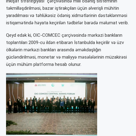
inkişaf strategiyası” çərçivəsində milli ödəniş sisteminin
təkmilləşdirilməsi, bazar iştirakçıları üçün əlverişli mühitin
yaradılması və təhlükəsiz ödəniş xidmətlərinin dəstəklənməsi
istiqamətində həyata keçirilən tədbirlər barədə məlumat verib.
Qeyd edək ki, OIC-COMCEC çərçivəsində mərkəzi bankların
toplantıları 2009-cu ildən etibarən İstanbulda keçirilir və üzv
ölkələrin mərkəzi bankları arasında əməkdaşlığın
gücləndirilməsi, monetar və maliyyə məsələlərinin müzakirəsi
üçün mühüm platforma hesab olunur.