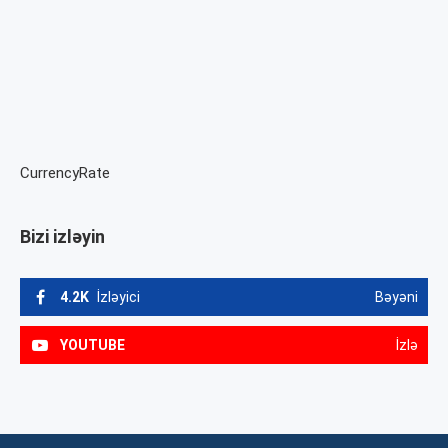
CurrencyRate
Bizi izləyin
4.2K
İzləyici
Bəyəni
YOUTUBE
İzlə