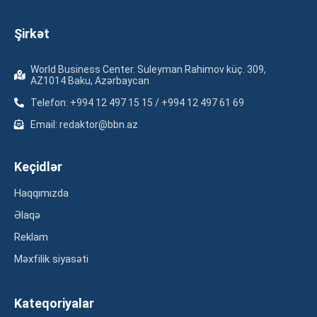
Şirkət
World Business Center. Suleyman Rahimov küç. 309,
AZ1014 Baku, Azərbaycan
Telefon: +994 12 497 15 15 / +994 12 497 61 69
Email: redaktor@bbn.az
Keçidlər
Haqqımızda
Əlaqə
Reklam
Məxfilik siyasəti
Kateqoriyalar