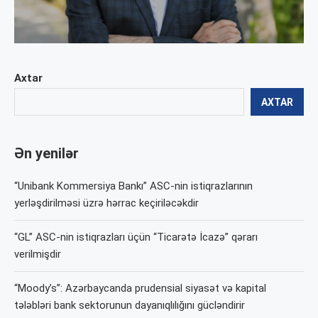
Axtar
AXTAR
Ən yenilər
“Unibank Kommersiya Bankı” ASC-nin istiqrazlarının
yerləşdirilməsi üzrə hərrac keçiriləcəkdir
“GL” ASC-nin istiqrazları üçün “Ticarətə İcazə” qərarı
verilmişdir
“Moody’s”: Azərbaycanda prudensial siyasət və kapital
tələbləri bank sektorunun dayanıqlılığını gücləndirir