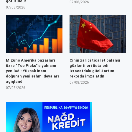
götürüldü!
07/08/2026
07/08/2026
Mizuho Amerika bazarları
Çinin xarici ticarət balansı
üzrə “Top Picks” siyahısını
gözləntiləri üstələdi:
yenilədi: Yüksək inam
İxracatdakı güclü artım
doğuran yeni səhm ideyaları
rekorda imza atdı!
açıqlandı
07/08/2026
07/08/2026