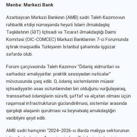
Mənbə: Mərkəzi Bank
Azərbaycan Mərkəzi Bankının (AMB) sədri Taleh Kazımovun
rəhbərlik etdiyi nümayəndə heyəti İslam Əməkdaşlıq
Təşkilatının (İƏT) İqtisadi və Ticarət Əməkdaşlığı Daimi
Komitəsi (OIC-COMCEC) Mərkəzi Banklarının 7-ci Forumunda
iştirak məqsədilə Türkiyənin İstanbul şəhərində işgüzar
səfərdə olub.
Forum çərçivəsində Taleh Kazımov “Ödəniş xidmətləri və
sərhədsiz əməliyyatlar: praktik sessiyadan nəticələr”
mövzusunda çıxış edib. O, ödəniş sistemlərinin müasir
iqtisadiyyatın əsas sütunlarından biri olduğunu vurğulayaraq,
transsərhəd ödənişlərin sürətli, şəffaf və əlçatan olması üçün
rəqəmsal infrastrukturun gücləndirilməsi, sistemlər arasında
qarşılıqlı əlaqənin qurulması və beynəlxalq əməkdaşlığın
vacibliyini qeyd edib.
AMB sədri həmçinin “2024–2026-cı illərdə maliyyə sektorunun