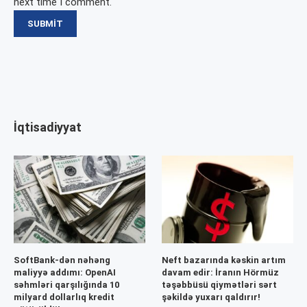
next time I comment.
İqtisadiyyat
SoftBank-dən nəhəng
Neft bazarında kəskin artım
maliyyə addımı: OpenAI
davam edir: İranın Hörmüz
səhmləri qarşılığında 10
təşəbbüsü qiymətləri sərt
milyard dollarlıq kredit
şəkildə yuxarı qaldırır!