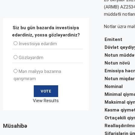
(ARMB)
AZ253
müddətli notları
Notlar üzrə məl
Siz bu gün bazarda investisiya
edərdiniz, yoxsa gözləyərdiniz?
Emitent
İnvеstisiya edərdim
Dövlət qeydiy
Notun müddə
Gözləyərdim
Notun növü
Emissiya həc
Mən maliyyə bazarına
qarışmıram
Notun miqdar
Nominal
Minimal qiym
View Results
Maksimal qiy
Kəsmə qiymət
Ortaçəkili qiy
Müsahibə
Reallaşdırılm
Sifarişlərin 