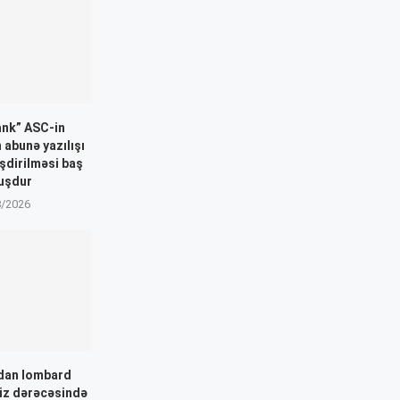
ank” ASC-in
n abunə yazılışı
əşdirilməsi baş
uşdur
8/2026
dan lombard
aiz dərəcəsində