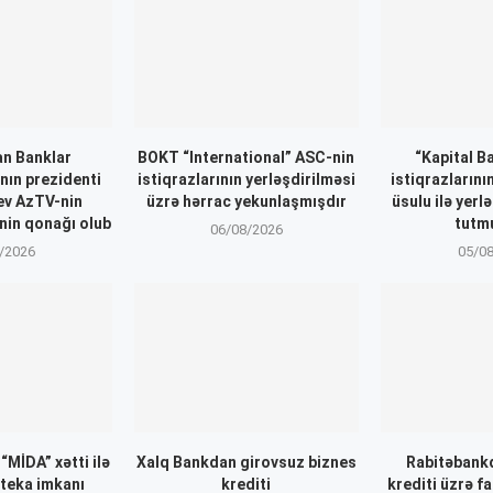
n Banklar
BOKT “International” ASC-nin
“Kapital B
nın prezidenti
istiqrazlarının yerləşdirilməsi
istiqrazlarını
ev AzTV-nin
üzrə hərrac yekunlaşmışdır
üsulu ilə yerl
inin qonağı olub
tutm
06/08/2026
/2026
05/0
MİDA” xətti ilə
Xalq Bankdan girovsuz biznes
Rabitəbank
oteka imkanı
krediti
krediti üzrə f