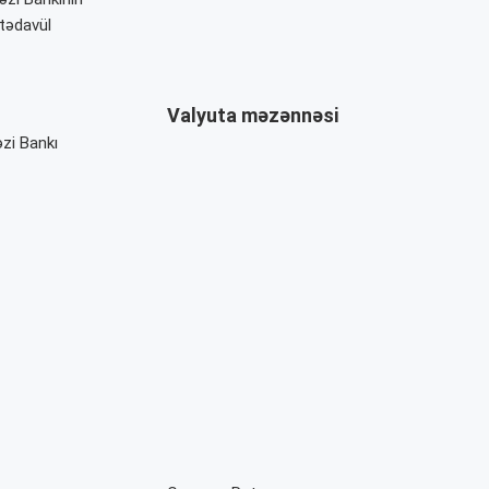
tədavül
Valyuta məzənnəsi
zi Bankı