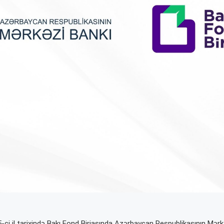
-ci il tarixində Bakı Fond Birjasında Azərbaycan Respublikasının Mərk