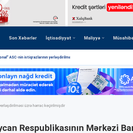
Son Xəbərlər
İqtisadiyyat
Maliyyə
Müsahib
nal” ASC-nin istiqrazlarının yerləşdirilməsi üzrə hərrac yekunlaşmışdır
rləşdirilməsi üzrə hərrac keçirilmişdir
can Respublikasının Mərkəzi Ba