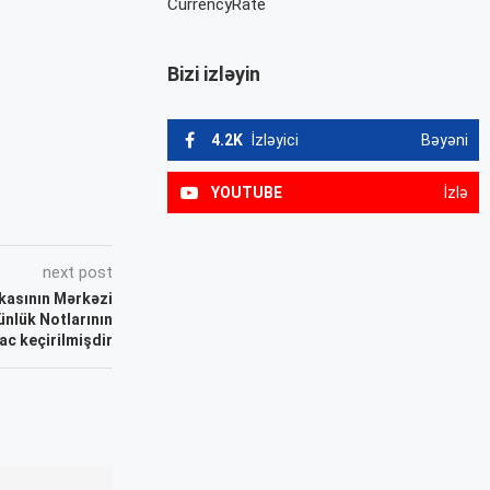
CurrencyRate
Bizi izləyin
4.2K
İzləyici
Bəyəni
YOUTUBE
İzlə
next post
kasının Mərkəzi
ünlük Notlarının
ac keçirilmişdir