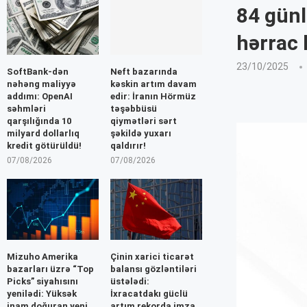
84 günl
hərrac 
23/10/2025
SoftBank-dən
Neft bazarında
nəhəng maliyyə
kəskin artım davam
addımı: OpenAI
edir: İranın Hörmüz
səhmləri
təşəbbüsü
qarşılığında 10
qiymətləri sərt
milyard dollarlıq
şəkildə yuxarı
kredit götürüldü!
qaldırır!
07/08/2026
07/08/2026
Mizuho Amerika
Çinin xarici ticarət
bazarları üzrə “Top
balansı gözləntiləri
Picks” siyahısını
üstələdi:
yenilədi: Yüksək
İxracatdakı güclü
inam doğuran yeni
artım rekorda imza