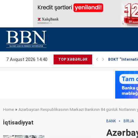
7 Avqust 2026 14:40
TOP XƏBƏRLƏR
BOKT “Internatio
»
Home
Azərbaycan Respublikasının Mərkəzi Bankının 84 günlük Notlarının ye
BANK
BIRJA
İqtisadiyyat
Azərbay