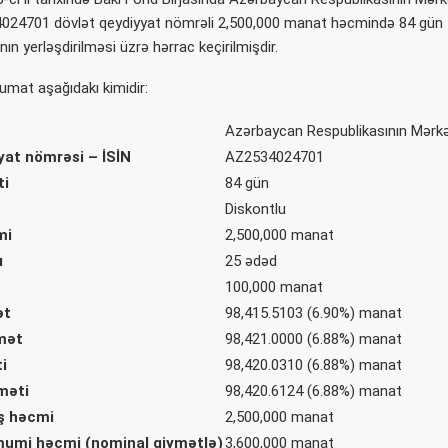
4024701
dövlət qeydiyyat nömrəli 2,500,000 manat həcmində 84 gün 
nın yerləşdirilməsi üzrə hərrac keçirilmişdir.
umat aşağıdakı kimidir:
Azərbaycan Respublikasının Mərkə
yat nömrəsi – İSİN
AZ2534024701
ti
84 gün
Diskontlu
mi
2,500,000 manat
ı
25 ədəd
100,000 manat
ət
98,415.5103 (6.90%)
manat
mət
98,421.0000 (6.88%) manat
i
98,420.0310 (6.88%) manat
məti
98,420.6124 (6.88%) manat
ış həcmi
2,500,000
manat
ümumi həcmi (nominal qiymətlə)
3,600,000 manat