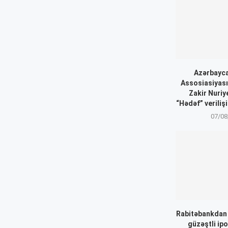
Azərbayca
Assosiasiyası
Zakir Nuriy
“Hədəf” veriliş
07/08
Rabitəbankdan “
güzəştli ip