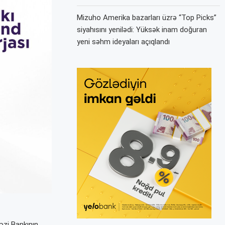
Mizuho Amerika bazarları üzrə “Top Picks”
siyahısını yenilədi: Yüksək inam doğuran
yeni səhm ideyaları açıqlandı
əzi Bankının