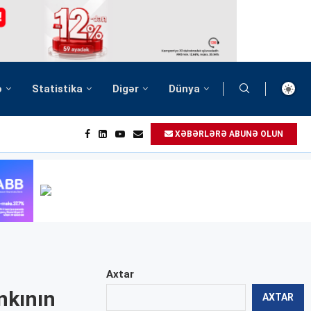
ə
Statistika
Digər
Dünya
XƏBƏRLƏRƏ ABUNƏ OLUN
Axtar
nkının
AXTAR