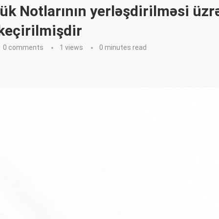
ük Notlarının yerləşdirilməsi üzr
keçirilmişdir
0 comments
1
views
0 minutes read