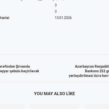
3
3
tarixi
15.01.2026
ərəfindən Şirvanda
Azərbaycan Respubli
əyyar qəbulu keçiriləcək
Bankının 252 g
yerləşdirilməsi üzrə hərr
YOU MAY ALSO LIKE