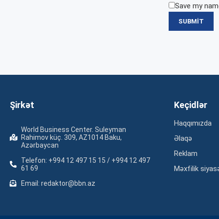
Save my name,
Şirkət
Keçidlər
Haqqımızda
World Business Center. Suleyman
Rahimov küç. 309, AZ1014 Baku,
Əlaqə
Azərbaycan
Reklam
Telefon: +994 12 497 15 15 / +994 12 497
61 69
Məxfilik siyas
Email: redaktor@bbn.az