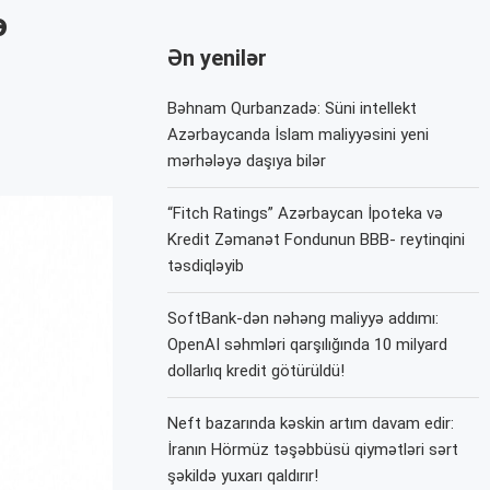
ə
Ən yenilər
Bəhnam Qurbanzadə: Süni intellekt
Azərbaycanda İslam maliyyəsini yeni
mərhələyə daşıya bilər
“Fitch Ratings” Azərbaycan İpoteka və
Kredit Zəmanət Fondunun BBB- reytinqini
təsdiqləyib
SoftBank-dən nəhəng maliyyə addımı:
OpenAI səhmləri qarşılığında 10 milyard
dollarlıq kredit götürüldü!
Neft bazarında kəskin artım davam edir:
İranın Hörmüz təşəbbüsü qiymətləri sərt
şəkildə yuxarı qaldırır!