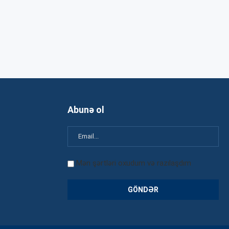
Abunə ol
Mən şərtləri oxudum və razılaşdım