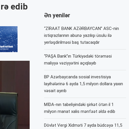
irə edib
Ən yenilər
“ZİRAAT BANK AZƏRBAYCAN” ASC-nin
istiqrazlarının abunə yazılışı üsulu ilə
yerləşdirilməsi baş tutacaqdır
“PAŞA Bank”ın Türkiyədəki törəməsi
maliyyə vəziyyətini açıqlayıb
BP Azərbaycanda sosial investisiya
layihələrinə 6 ayda 1,5 milyon dollara yaxın
vəsait ayırıb
MİDA-nın tabeliyindəki şirkət ötən il 1
milyon manat xalis mənfəət əldə edib
Dövlət Vergi Xidməti 7 ayda büdcəyə 11,5