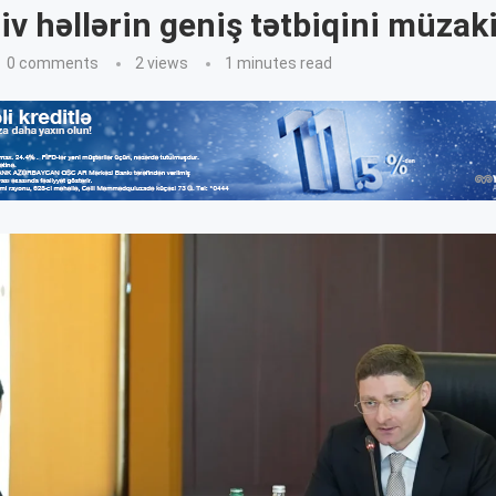
iv həllərin geniş tətbiqini müzak
0 comments
2
views
1 minutes read