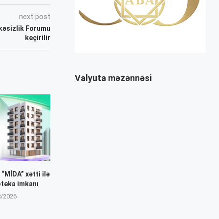
next post
ükəsizlik Forumu
keçirilir
Valyuta məzənnəsi
“MİDA” xətti ilə
oteka imkanı
8/2026