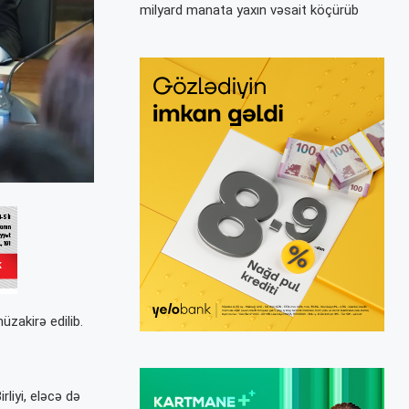
milyard manata yaxın vəsait köçürüb
zakirə edilib.
liyi, eləcə də