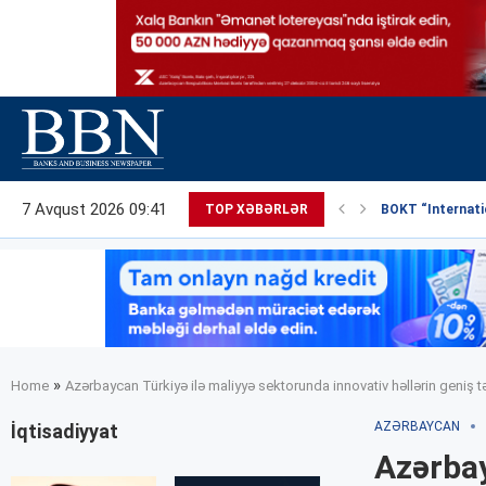
7 Avqust 2026 09:41
TOP XƏBƏRLƏR
BOKT “Internatio
»
Home
Azərbaycan Türkiyə ilə maliyyə sektorunda innovativ həllərin geniş t
AZƏRBAYCAN
İqtisadiyyat
Azərbay