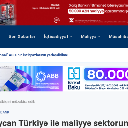
Son Xəbərlər
İqtisadiyyat
Maliyyə
Müsahib
nal” ASC-nin istiqrazlarının yerləşdirilməsi üzrə hərrac yekunlaşmışdır
ətbiqini müzakirə edib
BANK
can Türkiyə ilə maliyyə sektoru