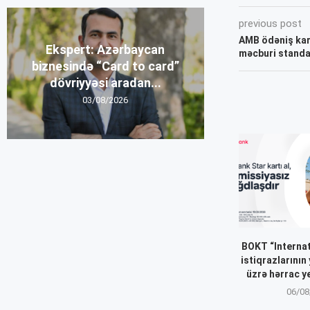
previous post
AMB ödəniş kart
Ekspert: Azərbaycan
məcburi standa
biznesində “Card to card”
dövriyyəsi aradan...
03/08/2026
BOKT “Internat
istiqrazlarının
üzrə hərrac y
06/08