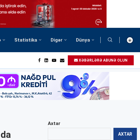
ə
Statistika
Digər
Dünya
XƏBƏRLƏRƏ ABUNƏ OLUN
Axtar
nda
AXTAR