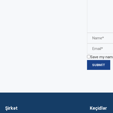
Save my name,
Şirkət
Keçidlər