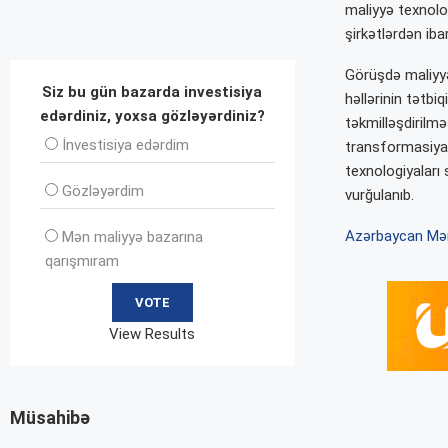
maliyyə texnolog
şirkətlərdən ib
Görüşdə maliyyə
Siz bu gün bazarda investisiya
həllərinin tətbi
edərdiniz, yoxsa gözləyərdiniz?
təkmilləşdirilmə
İnvеstisiya edərdim
transformasiya g
texnologiyaları
Gözləyərdim
vurğulanıb.
Azərbaycan Mər
Mən maliyyə bazarına
qarışmıram
View Results
Müsahibə