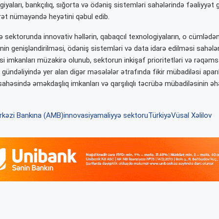
iyaları, bankçılıq, sığorta və ödəniş sistemləri sahələrində fəaliyyət
arət nümayəndə heyətini qəbul edib.
 sektorunda innovativ həllərin, qabaqcıl texnologiyaların, o cümlədən 
qinin genişləndirilməsi, ödəniş sistemləri və data idarə edilməsi sahələr
si imkanları müzakirə olunub, sektorun inkişaf prioritetləri və rəqəms
ündəliyində yer alan digər məsələlər ətrafında fikir mübadiləsi aparıl
 sahəsində əməkdaşlıq imkanları və qarşılıqlı təcrübə mübadiləsinin ə
kəzi Bankına (AMB)
innovasiya
maliyyə sektoru
Türkiyə
Vüsal Xəlilov