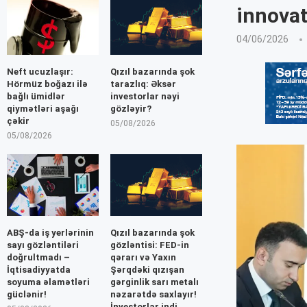
innovat
04/06/2026
Neft ucuzlaşır:
Qızıl bazarında şok
Hörmüz boğazı ilə
tarazlıq: Əksər
bağlı ümidlər
investorlar nəyi
qiymətləri aşağı
gözləyir?
çəkir
05/08/2026
05/08/2026
ABŞ-da iş yerlərinin
Qızıl bazarında şok
sayı gözləntiləri
gözləntisi: FED-in
doğrultmadı –
qərarı və Yaxın
İqtisadiyyatda
Şərqdəki qızışan
soyuma əlamətləri
gərginlik sarı metalı
güclənir!
nəzarətdə saxlayır!
İnvestorlar indi