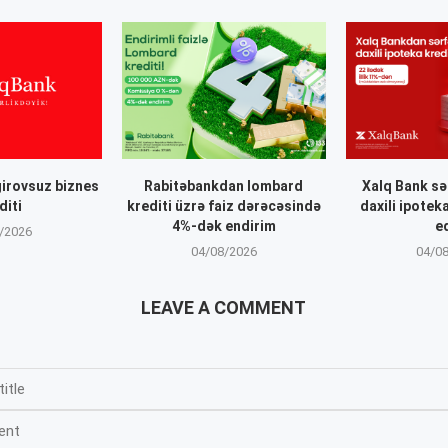
irovsuz biznes
Rabitəbankdan lombard
Xalq Bank sər
diti
krediti üzrə faiz dərəcəsində
daxili ipoteka
4%-dək endirim
e
/2026
04/08/2026
04/0
LEAVE A COMMENT