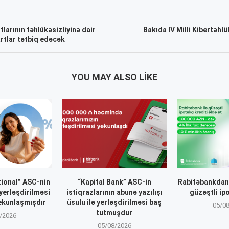
larının təhlükəsizliyinə dair
Bakıda IV Milli Kibertəhl
rtlar tətbiq edəcək
YOU MAY ALSO LIKE
ional” ASC-nin
“Kapital Bank” ASC-in
Rabitəbankdan 
 yerləşdirilməsi
istiqrazlarının abunə yazılışı
güzəştli ip
ekunlaşmışdır
üsulu ilə yerləşdirilməsi baş
05/0
tutmuşdur
/2026
05/08/2026