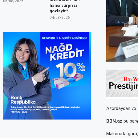
05/08/2026
hansı sürprizi
gözləyir?
04/08/2026
Azərbaycan və T
BBN.az
bu barə
Məlumata görə, q