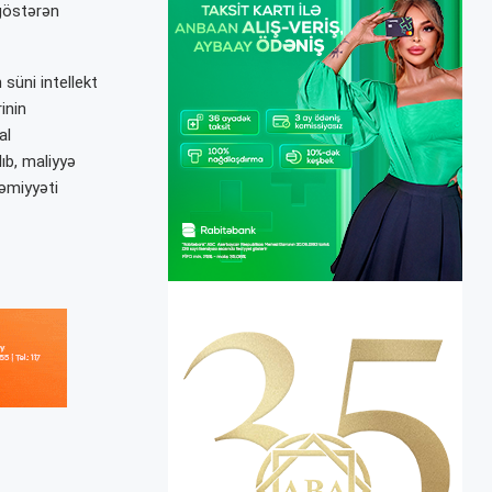
 göstərən
süni intellekt
inin
al
ıb, maliyyə
həmiyyəti