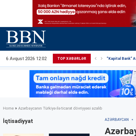
6 Avqust 2026 12:02
TOP XƏBƏRLƏR
“Kapital Bank” AS
»
Home
Azərbaycanın Türkiyə ilə ticarət dövriyyəsi azalıb
AZƏRBAYCAN
İqtisadiyyat
Azərbay