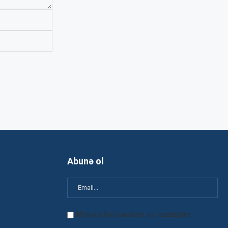
Abunə ol
Mən şərtləri oxudum və razılaşdım