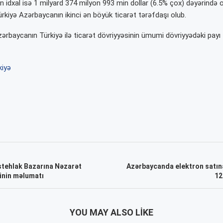
ən idxal isə 1 milyard 374 milyon 993 min dollar (6.5% çox) dəyərində o
ürkiyə Azərbaycanın ikinci ən böyük ticarət tərəfdaşı olub.
zərbaycanın Türkiyə ilə ticarət dövriyyəsinin ümumi dövriyyədəki payı 
kiyə
İstehlak Bazarına Nəzarət
Azərbaycanda elektron satın
inin məlumatı
12
YOU MAY ALSO LIKE