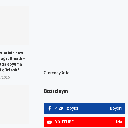
rlərinin sayı
 doğrultmadı –
atda soyuma
i güclənir!
CurrencyRate
8/2026
Bizi izləyin
4.2K
İzləyici
Bəyəni
YOUTUBE
İzlə