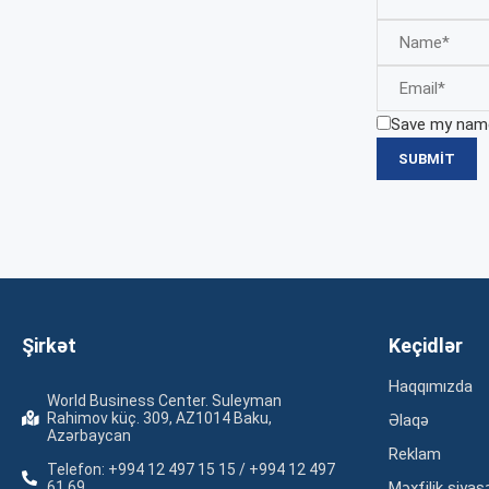
Save my name,
Şirkət
Keçidlər
Haqqımızda
World Business Center. Suleyman
Rahimov küç. 309, AZ1014 Baku,
Əlaqə
Azərbaycan
Reklam
Telefon: +994 12 497 15 15 / +994 12 497
61 69
Məxfilik siyas