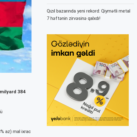
Qızıl bazarında yeni rekord: Qiymətli metal
7 həftənin zirvəsinə qalxdı!
 milyard 384
rü
% az) mal ixrac