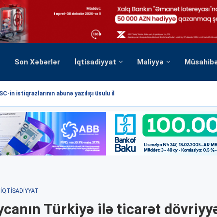
Son Xəbərlər
İqtisadiyyat
Maliyyə
Müsahib
C-in istiqrazlarının abunə yazılışı üsulu ilə...
İQTISADIYYAT
canın Türkiyə ilə ticarət dövriyy