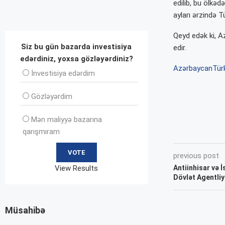
edilib, bu ölkəd
ayları ərzində T
Qeyd edək ki, A
Siz bu gün bazarda investisiya
edir.
edərdiniz, yoxsa gözləyərdiniz?
Azərbaycan
Tür
İnvеstisiya edərdim
Gözləyərdim
Mən maliyyə bazarına
qarışmıram
previous post
Antiinhisar və 
View Results
Dövlət Agentliy
Müsahibə