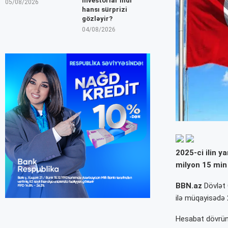
İnvestorlar indi
05/08/2026
hansı sürprizi
gözləyir?
04/08/2026
2025-ci ilin y
milyon 15 min 
BBN.az
Dövlət 
ilə müqayisədə 
Hesabat dövründ