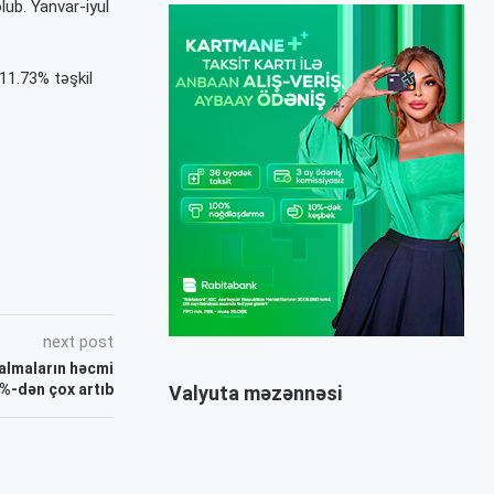
lub. Yanvar-iyul
11.73% təşkil
next post
almaların həcmi
%-dən çox artıb
Valyuta məzənnəsi