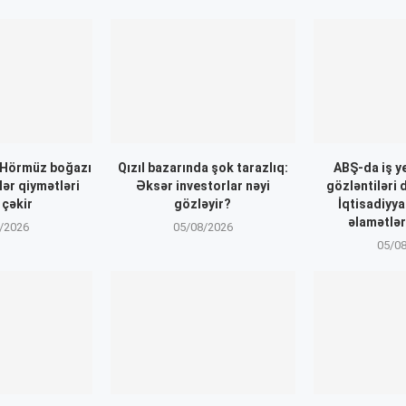
: Hörmüz boğazı
Qızıl bazarında şok tarazlıq:
ABŞ-da iş ye
lər qiymətləri
Əksər investorlar nəyi
gözləntiləri
 çəkir
gözləyir?
İqtisadiyy
əlamətlər
/2026
05/08/2026
05/0