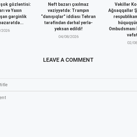
 şok gözləntisi:
Neft bazarı çıxılmaz
Vəkillər Ko
rı və Yaxın
vəziyyətdə: Trampın
Ağsaqqallar Ş
şan gərginlik
“danışıqlar” iddiası Tehran
respublika
nəzarətdə...
tərəfindən dərhal yerlə-
hüquqşün
yeksan edildi!
Ombudsmanı 
/2026
vəfa
04/08/2026
02/0
LEAVE A COMMENT