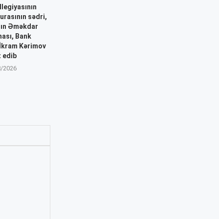
llegiyasının
urasının sədri,
nın Əməkdar
ası, Bank
İkram Kərimov
t edib
8/2026