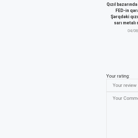
Qızıl bazarında
FED-in qəra
Şərqdəki qızı
sarı metalı 
04/08
Your rating: