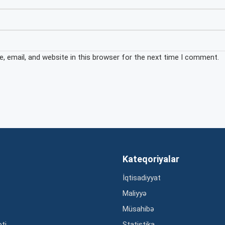
 email, and website in this browser for the next time I comment.
Kateqoriyalar
İqtisadiyyat
Maliyyə
Müsahibə
əti
Statistika