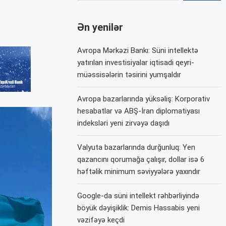
Ən yenilər
Avropa Mərkəzi Bankı: Süni intellektə
yatırılan investisiyalar iqtisadi qeyri-
müəssisələrin təsirini yumşaldır
Avropa bazarlarında yüksəliş: Korporativ
hesabatlar və ABŞ-İran diplomatiyası
indeksləri yeni zirvəyə daşıdı
Valyuta bazarlarında durğunluq: Yen
qazancını qorumağa çalışır, dollar isə 6
həftəlik minimum səviyyələrə yaxındır
Google-da süni intellekt rəhbərliyində
böyük dəyişiklik: Demis Hassabis yeni
vəzifəyə keçdi