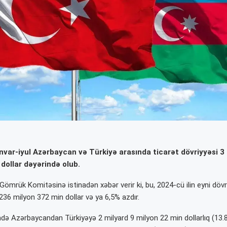
anvar-iyul Azərbaycan və Türkiyə arasında ticarət dövriyyəsi 3
dollar dəyərində olub.
Gömrük Komitəsinə istinadən xəbər verir ki, bu, 2024-cü ilin eyni döv
236 milyon 372 min dollar və ya 6,5% azdır.
ə Azərbaycandan Türkiyəyə 2 milyard 9 milyon 22 min dollarlıq (13.8