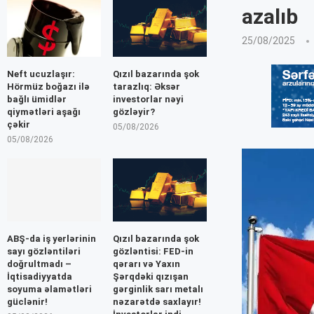
azalıb
25/08/2025
Neft ucuzlaşır:
Qızıl bazarında şok
Hörmüz boğazı ilə
tarazlıq: Əksər
bağlı ümidlər
investorlar nəyi
qiymətləri aşağı
gözləyir?
çəkir
05/08/2026
05/08/2026
ABŞ-da iş yerlərinin
Qızıl bazarında şok
sayı gözləntiləri
gözləntisi: FED-in
doğrultmadı –
qərarı və Yaxın
İqtisadiyyatda
Şərqdəki qızışan
soyuma əlamətləri
gərginlik sarı metalı
güclənir!
nəzarətdə saxlayır!