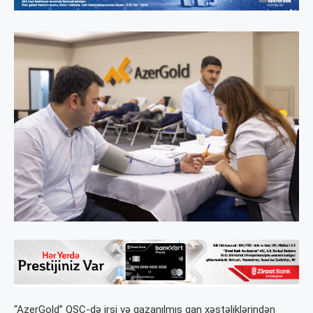
“AzerGold” QSC-də irsi və qazanılmış qan xəstəliklərindən