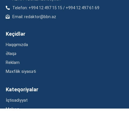
Telefon: +994 12 497 15 15 / +994 12 497 61 69
Email: redaktor@bbn.az
Keçidlər
Haqqımızda
Əlaqə
Reklam
Məxfilik siyasəti
Kateqoriyalar
İqtisadiyyat
Maliyyə
Müsahibə
Statistika