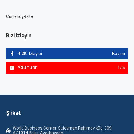
CurrencyRate
Bizi izləyin
4.2K
İzləyici
Bəyəni
YOUTUBE
İzlə
Şirkət
World Business Center. Suleyman Rahimov küç. 309,
AZ1014 Baku, Azərbaycan