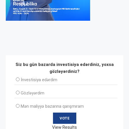
Siz bu gün bazarda investisiya edərdiniz, yoxsa
gözləyərdiniz?
İnvеstisiya edərdim
Gözləyərdim
Mən maliyyə bazarına qarışmıram
View Results