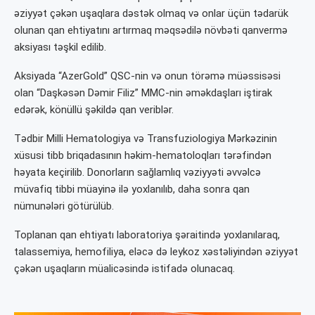
əziyyət çəkən uşaqlara dəstək olmaq və onlar üçün tədarük
olunan qan ehtiyatını artırmaq məqsədilə növbəti qanvermə
aksiyası təşkil edilib.
Aksiyada “AzerGold” QSC-nin və onun törəmə müəssisəsi
olan “Daşkəsən Dəmir Filiz” MMC-nin əməkdaşları iştirak
edərək, könüllü şəkildə qan veriblər.
Tədbir Milli Hematologiya və Transfuziologiya Mərkəzinin
xüsusi tibb briqadasının həkim-hematoloqları tərəfindən
həyata keçirilib. Donorların sağlamlıq vəziyyəti əvvəlcə
müvafiq tibbi müayinə ilə yoxlanılıb, daha sonra qan
nümunələri götürülüb.
Toplanan qan ehtiyatı laboratoriya şəraitində yoxlanılaraq,
talassemiya, hemofiliya, eləcə də leykoz xəstəliyindən əziyyət
çəkən uşaqların müalicəsində istifadə olunacaq.