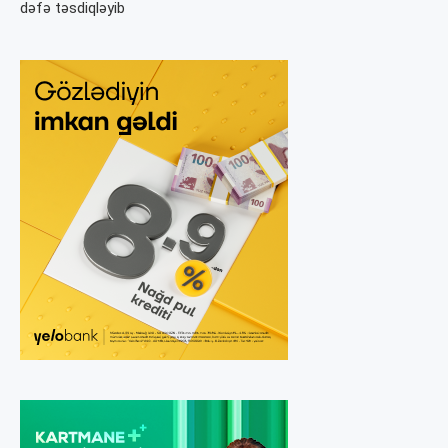
dəfə təsdiqləyib