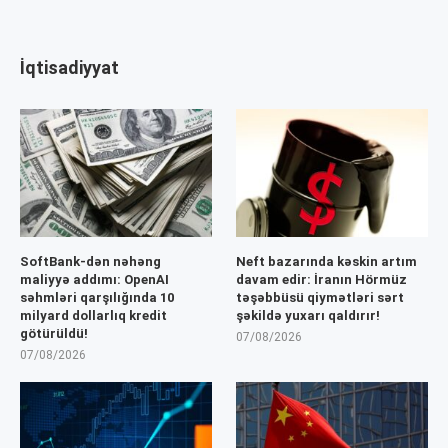
İqtisadiyyat
SoftBank-dən nəhəng
Neft bazarında kəskin artım
maliyyə addımı: OpenAI
davam edir: İranın Hörmüz
səhmləri qarşılığında 10
təşəbbüsü qiymətləri sərt
milyard dollarlıq kredit
şəkildə yuxarı qaldırır!
götürüldü!
07/08/2026
07/08/2026