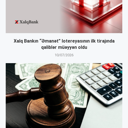
Xalq Bankın “Əmanət” lotereyasının ilk tirajında
qaliblər müəyyən oldu
10/07/2026