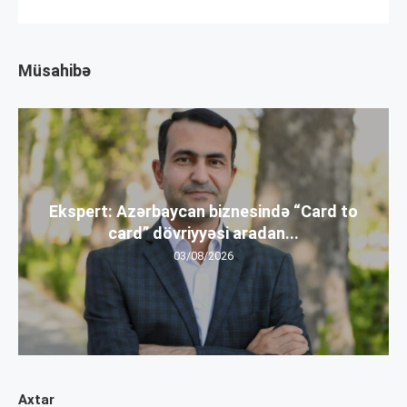
Müsahibə
Ekspert: Azərbaycan biznesində “Card to
card” dövriyyəsi aradan...
03/08/2026
Axtar