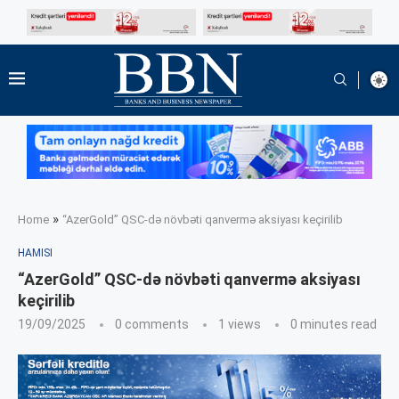
»
Home
“AzerGold” QSC-də növbəti qanvermə aksiyası keçirilib
HAMISI
“AzerGold” QSC-də növbəti qanvermə aksiyası
keçirilib
19/09/2025
0 comments
1
views
0 minutes read