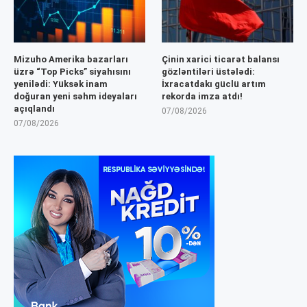
Mizuho Amerika bazarları
Çinin xarici ticarət balansı
üzrə “Top Picks” siyahısını
gözləntiləri üstələdi:
yenilədi: Yüksək inam
İxracatdakı güclü artım
doğuran yeni səhm ideyaları
rekorda imza atdı!
açıqlandı
07/08/2026
07/08/2026