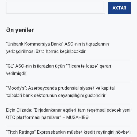
AXTAR
Ən yenilər
“Unibank Kommersiya Bankı” ASC-nin istiqrazlarının
yerləşdirilməsi üzrə hərrac keçiriləcəkdir
“GL” ASC-nin istiqrazları üçün “Ticarətə İcazə” qərarı
verilmişdir
“Moody’s”: Azərbaycanda prudensial siyasət və kapital
tələbləri bank sektorunun dayanıqlılığını gücləndirir
Elçin Əlizadə: “Birjadankənar əqdləri tam rəqəmsal edəcək yeni
OTC platforması hazırlanır” – MÜSAHİBƏ
“Fitch Ratings” Expressbankın müsbət kredit reytinqini növbəti