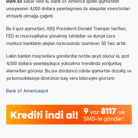
BBN.az
xəbər verir ki, Bank of America qızılın qiymətinin
unsiyasının 4,000 dollara yaxınlaşması ilə əlaqədar investorları
ehtiyatlı olmağa çağırıb.
Bu il qızıl qiymətləri, ABŞ Prezidenti Donald Trampın tarifləri,
FED-in müstəqilliyinə yönəlmiş təhdidlər və dünya üzrə
mərkəzi bankların alışları nəticəsində təxminən 50 faiz artıb.
Lakin bankın müştərilərə göndərdiyi notda qeyd olunur ki, qızıl
4,000 dollara yaxınlaşdıqca yüksəlmə trendində yorğunluq
əlamətləri görünür. Bu isə dördüncü rübdə qiymətdə düzəliş və
ya konsolidasiya dövrünün baş verə biləcəyini göstərir.
Bank of America
qızıl