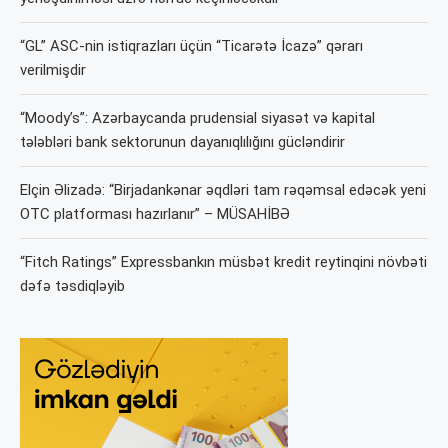
“GL” ASC-nin istiqrazları üçün “Ticarətə İcazə” qərarı
verilmişdir
“Moody’s”: Azərbaycanda prudensial siyasət və kapital
tələbləri bank sektorunun dayanıqlılığını gücləndirir
Elçin Əlizadə: “Birjadankənar əqdləri tam rəqəmsal edəcək yeni
OTC platforması hazırlanır” – MÜSAHİBƏ
“Fitch Ratings” Expressbankın müsbət kredit reytinqini növbəti
dəfə təsdiqləyib