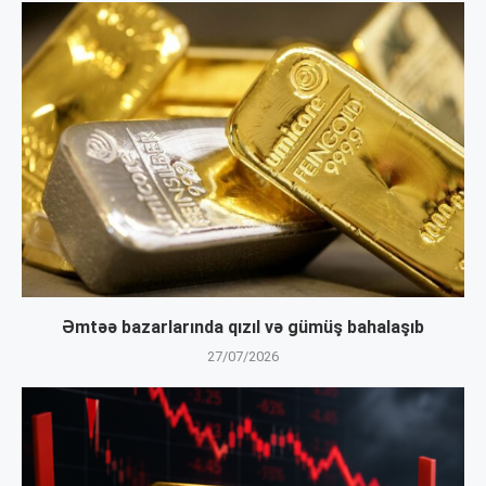
Əmtəə bazarlarında qızıl və gümüş bahalaşıb
27/07/2026