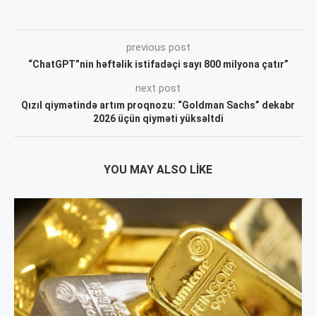
previous post
“ChatGPT”nin həftəlik istifadəçi sayı 800 milyona çatır”
next post
Qızıl qiymətində artım proqnozu: “Goldman Sachs” dekabr
2026 üçün qiyməti yüksəltdi
YOU MAY ALSO LIKE