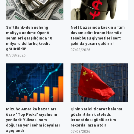
SoftBank-dən nəhəng
Neft bazarında kəskin artım
maliyyə addımı: OpenAI
davam edir: İranın Hörmüz
səhmləri qarşılığında 10
təşəbbüsü qiymətləri sərt
milyard dollarlıq kredit
şəkildə yuxarı qaldırır!
götürüldü!
07/08/2026
07/08/2026
Mizuho Amerika bazarları
Çinin xarici ticarət balansı
üzrə “Top Picks” siyahısını
gözləntiləri üstələdi:
yenilədi: Yüksək inam
İxracatdakı güclü artım
doğuran yeni səhm ideyaları
rekorda imza atdı!
açıqlandı
07/08/2026