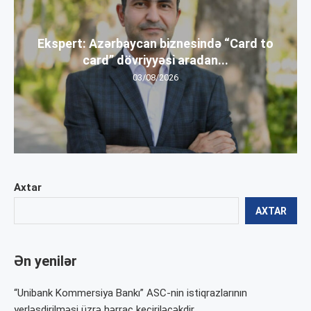
Ekspert: Azərbaycan biznesində “Card to
card” dövriyyəsi aradan...
03/08/2026
Axtar
AXTAR
Ən yenilər
“Unibank Kommersiya Bankı” ASC-nin istiqrazlarının
yerləşdirilməsi üzrə hərrac keçiriləcəkdir