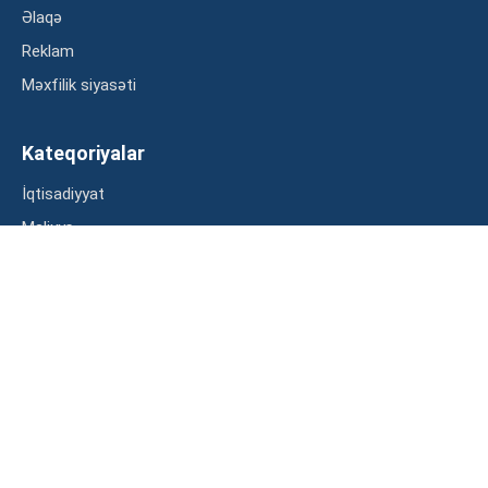
Əlaqə
Reklam
Məxfilik siyasəti
Kateqoriyalar
İqtisadiyyat
Maliyyə
Müsahibə
Statistika
Abunə ol
Mən şərtləri oxudum və razılaşdım