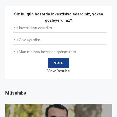
Siz bu gün bazarda investisiya edərdiniz, yoxsa
gözləyərdiniz?
İnvеstisiya edərdim
Gözləyərdim
Mən maliyyə bazarına qarışmıram
View Results
Müsahibə