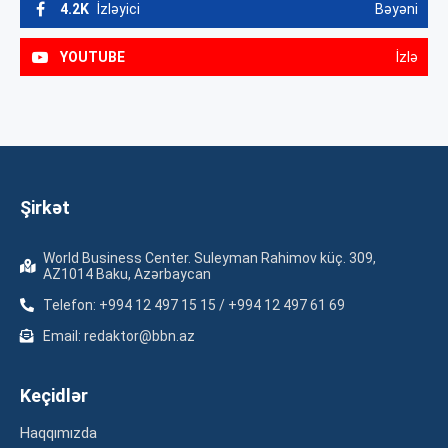
4.2K
İzləyici
Bəyəni
YOUTUBE
İzlə
Şirkət
World Business Center. Suleyman Rahimov küç. 309,
AZ1014 Baku, Azərbaycan
Telefon: +994 12 497 15 15 / +994 12 497 61 69
Email: redaktor@bbn.az
Keçidlər
Haqqımızda