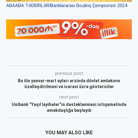
ABA
ABA TƏDBİRLƏRİ
Banklararası Boulinq Çempionatı-2024
previous post
Bu ilin yanvar-mart ayları ərzində dövlət əmlakının
özəlləşdirilməsi və icarəsi üzrə göstəricilər
next post
Unibank “Yaşıl layihələr”in dəstəklənməsi istiqamətində
əməkdaşlığa başlayıb
YOU MAY ALSO LIKE