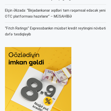
Elçin Əlizadə: “Birjadankənar əqdləri tam rəqəmsal edəcək yeni
OTC platforması hazırlanır” – MÜSAHİBƏ
“Fitch Ratings” Expressbankın müsbət kredit reytinqini növbəti
dəfə təsdiqləyib