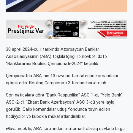
30 aprel 2024-cü il tarixində Azərbaycan Banklar
Assosiasiyasının (ABA) təşkilatçılığı ilə növbəti dəfə
“Banklararası Boulinq Çempionatı-2024” keçirilib.
Çempionatda ABA-nın 13 üzvünü təmsil edən komandalar
iştirak edib. Boulinq Çempionatı 3 turdan ibarət olub.
Son nəticələrə görə “Bank Respublika” ASC 1-ci, “Yelo Bank”
ASC-2-ci, “Ziraat Bank Azərbaycan” ASC 3-cü yerə layiq
görülüb. Qalib komandalar uduş fondunda təyin edilən
hədiyyələr və kubokla mükafatlandırılıblar.
Əlavə edək ki, ABA tərəfindən mütəmadi olaraq üzvlərlə birgə