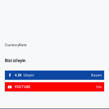
CurrencyRate
Bizi izləyin
4.2K
İzləyici
Bəyəni
YOUTUBE
İzlə