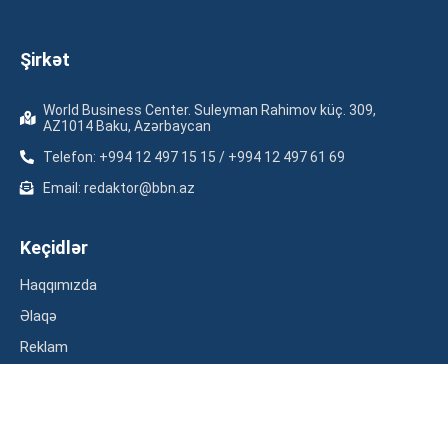
Şirkət
World Business Center. Suleyman Rahimov küç. 309,
AZ1014 Baku, Azərbaycan
Telefon: +994 12 497 15 15 / +994 12 497 61 69
Email: redaktor@bbn.az
Keçidlər
Haqqımızda
Əlaqə
Reklam
Məxfilik siyasəti
Kateqoriyalar