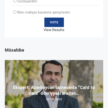
Gözləyərdim
Mən maliyyə bazarına qarışmıram
View Results
Müsahibə
Ekspert: Azərbaycan biznesində “Card to
card” dövriyyəsi aradan...
03/08/2026