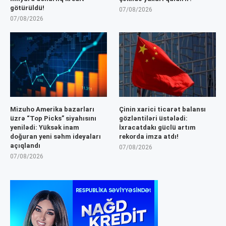
götürüldü!
07/08/2026
07/08/2026
Mizuho Amerika bazarları
Çinin xarici ticarət balansı
üzrə “Top Picks” siyahısını
gözləntiləri üstələdi:
yenilədi: Yüksək inam
İxracatdakı güclü artım
doğuran yeni səhm ideyaları
rekorda imza atdı!
açıqlandı
07/08/2026
07/08/2026