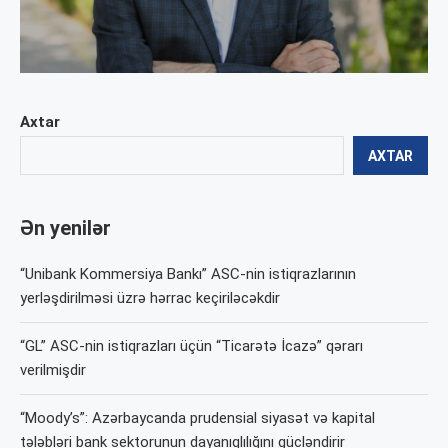
Axtar
AXTAR
Ən yenilər
“Unibank Kommersiya Bankı” ASC-nin istiqrazlarının
yerləşdirilməsi üzrə hərrac keçiriləcəkdir
“GL” ASC-nin istiqrazları üçün “Ticarətə İcazə” qərarı
verilmişdir
“Moody’s”: Azərbaycanda prudensial siyasət və kapital
tələbləri bank sektorunun dayanıqlılığını gücləndirir