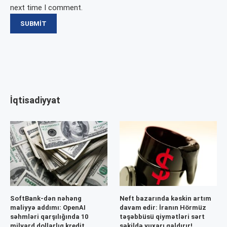
next time I comment.
İqtisadiyyat
SoftBank-dən nəhəng
Neft bazarında kəskin artım
maliyyə addımı: OpenAI
davam edir: İranın Hörmüz
səhmləri qarşılığında 10
təşəbbüsü qiymətləri sərt
milyard dollarlıq kredit
şəkildə yuxarı qaldırır!