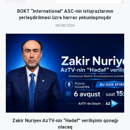
BOKT “International” ASC-nin istiqrazlarının
yerləşdirilməsi üzrə hərrac yekunlaşmışdır
06/08/2026
Zakir Nuriyev AzTV-nin “Hədəf” verilişinin qonağı
olacaq