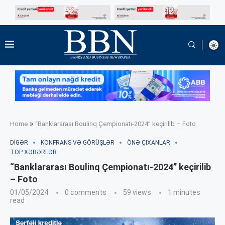
»
Home
“Banklararası Boulinq Çempionatı-2024” keçirilib – Foto
DIGƏR
KONFRANS VƏ GÖRÜŞLƏR
ÖNƏ ÇIXANLAR
TOP XƏBƏRLƏR
“Banklararası Boulinq Çempionatı-2024” keçirilib
– Foto
01/05/2024
0 comments
59
views
1 minutes
read