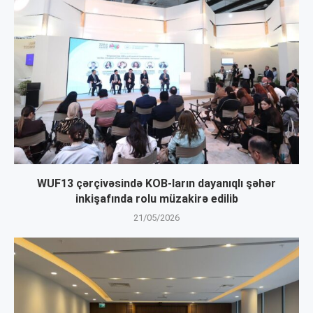
WUF13 çərçivəsində KOB-ların dayanıqlı şəhər
inkişafında rolu müzakirə edilib
21/05/2026