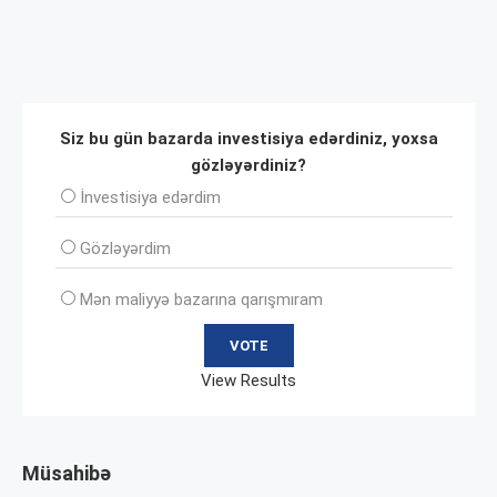
Siz bu gün bazarda investisiya edərdiniz, yoxsa
gözləyərdiniz?
İnvеstisiya edərdim
Gözləyərdim
Mən maliyyə bazarına qarışmıram
View Results
Müsahibə