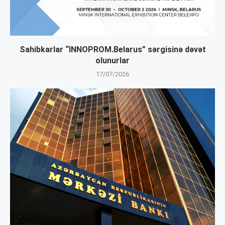
Sahibkarlar “INNOPROM.Belarus” sərgisinə dəvət
olunurlar
17/07/2026