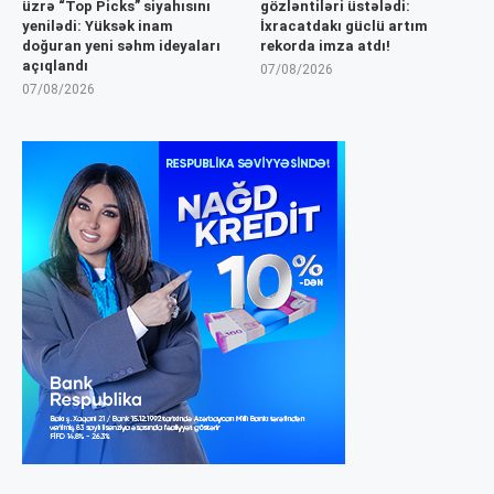
üzrə “Top Picks” siyahısını
gözləntiləri üstələdi:
yenilədi: Yüksək inam
İxracatdakı güclü artım
doğuran yeni səhm ideyaları
rekorda imza atdı!
açıqlandı
07/08/2026
07/08/2026