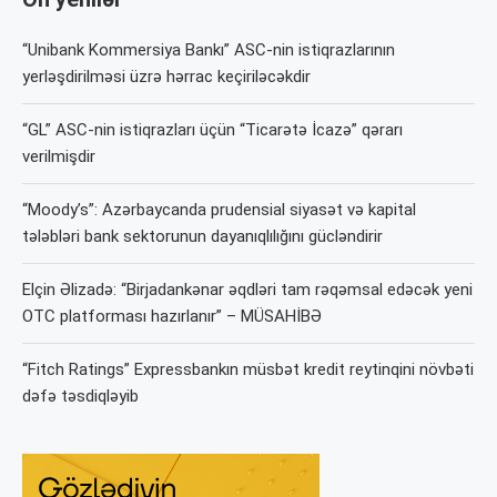
“Unibank Kommersiya Bankı” ASC-nin istiqrazlarının
yerləşdirilməsi üzrə hərrac keçiriləcəkdir
“GL” ASC-nin istiqrazları üçün “Ticarətə İcazə” qərarı
verilmişdir
“Moody’s”: Azərbaycanda prudensial siyasət və kapital
tələbləri bank sektorunun dayanıqlılığını gücləndirir
Elçin Əlizadə: “Birjadankənar əqdləri tam rəqəmsal edəcək yeni
OTC platforması hazırlanır” – MÜSAHİBƏ
“Fitch Ratings” Expressbankın müsbət kredit reytinqini növbəti
dəfə təsdiqləyib