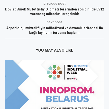
previous post
Dövlət Əmək Müfəttişliyi Xidməti tərəfindən son bir ildə 8512
vətəndaş müraciəti araşdırılıb
next post
Aqrobioloji müxtəlifliyin mühafizəsi və davamlı istifadəsi ilə
bağlı layihənin icrasına başlanır
YOU MAY ALSO LIKE