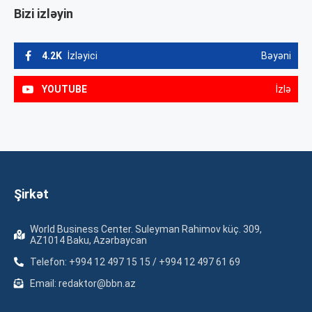
Bizi izləyin
4.2K
İzləyici
Bəyəni
YOUTUBE
İzlə
Şirkət
World Business Center. Suleyman Rahimov küç. 309,
AZ1014 Baku, Azərbaycan
Telefon: +994 12 497 15 15 / +994 12 497 61 69
Email: redaktor@bbn.az