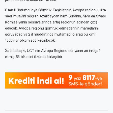
Ötən il Ümumdünya Gömrük Təşkilatının Avropa regionu üzrə
sədr müavini seçilən Azərbaycan həm Şuranın, həm də Siyasi
Komissiyanın sessiyalarında artıq regionun adından çıxış
edəcək, Avropa regionu gömrük xidmətlərinin maraqlarını
qoruyacaq və 2 il müddətində mütəmadi olaraq bu kimi
tədbirlər ölkəmizdə keçiriləcək.
Xatırladaq ki, ÜGT-nin Avropa Regionu dünyanın ən inkişaf
etmiş 53 ölkəsini özündə birləşdirir.