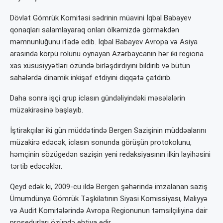
Dövlət Gömrük Komitəsi sədrinin müavini İqbal Babayev
qonaqları salamlayaraq onları ölkəmizdə görməkdən
məmnunluğunu ifadə edib. İqbal Babayev Avropa və Asiya
arasında körpü rolunu oynayan Azərbaycanın hər iki regiona
xas xüsusiyyətləri özündə birləşdirdiyini bildirib və bütün
sahələrdə dinamik inkişaf etdiyini diqqətə çatdırıb.
Daha sonra işçi qrup iclasın gündəliyindəki məsələlərin
müzakirəsinə başlayıb.
İştirakçılar iki gün müddətində Bergen Sazişinin müddəalarını
müzakirə edəcək, iclasın sonunda görüşün protokolunu,
həmçinin sözügedən sazişin yeni redaksiyasının ilkin layihəsini
tərtib edəcəklər.
Qeyd edək ki, 2009-cu ildə Bergen şəhərində imzalanan saziş
Ümumdünya Gömrük Təşkilatının Siyasi Komissiyası, Maliyyə
və Audit Komitələrində Avropa Regionunun təmsilçiliyinə dair
prosedurları özündə ehtiva edir.