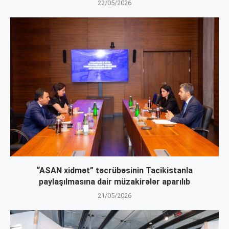
22/05/2026
“ASAN xidmət” təcrübəsinin Tacikistanla
paylaşılmasına dair müzakirələr aparılıb
21/05/2026