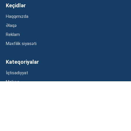
Keçidlər
Haqqımızda
Əlaqə
Reklam
Məxfilik siyasəti
Kateqoriyalar
İqtisadiyyat
Maliyyə
Müsahibə
Statistika
Abunə ol