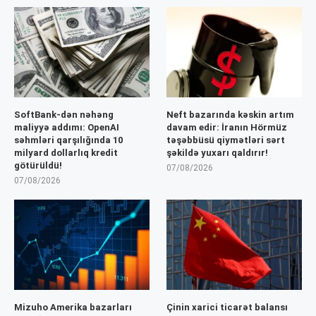
SoftBank-dən nəhəng
Neft bazarında kəskin artım
maliyyə addımı: OpenAI
davam edir: İranın Hörmüz
səhmləri qarşılığında 10
təşəbbüsü qiymətləri sərt
milyard dollarlıq kredit
şəkildə yuxarı qaldırır!
götürüldü!
07/08/2026
07/08/2026
Mizuho Amerika bazarları
Çinin xarici ticarət balansı