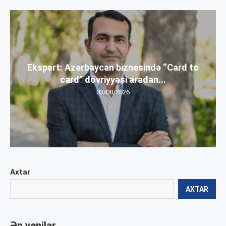
Ekspert: Azərbaycan biznesində “Card to
card” dövriyyəsi aradan...
03/08/2026
Axtar
AXTAR
Ən yenilər