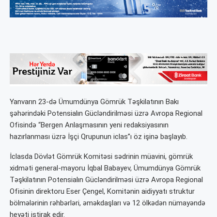
Yanvarın 23-də Ümumdünya Gömrük Təşkilatının Bakı
şəhərindəki Potensialın Gücləndirilməsi üzrə Avropa Regional
Ofisində “Bergen Anlaşmasının yeni redaksiyasının
hazırlanması üzrə İşçi Qrupunun iclas”ı öz işinə başlayıb.
İclasda Dövlət Gömrük Komitəsi sədrinin müavini, gömrük
xidməti general-mayoru İqbal Babayev, Ümumdünya Gömrük
Təşkilatının Potensialın Gücləndirilməsi üzrə Avropa Regional
Ofisinin direktoru Eser Çengel, Komitənin aidiyyatı struktur
bölmələrinin rəhbərləri, əməkdaşları və 12 ölkədən nümayəndə
heyəti iştirak edir.