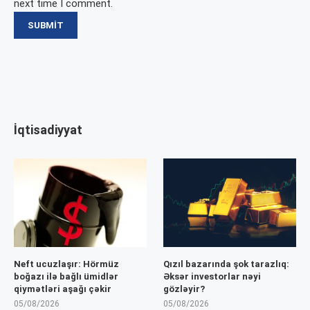
next time I comment.
İqtisadiyyat
Neft ucuzlaşır: Hörmüz
Qızıl bazarında şok tarazlıq:
boğazı ilə bağlı ümidlər
Əksər investorlar nəyi
qiymətləri aşağı çəkir
gözləyir?
05/08/2026
05/08/2026