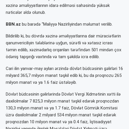
xəzinə əməliyyatlarının idarə edilməsi sahəsində yüksək
nəticələr əldə olunub.
BBN.az
bu barədə “Maliyyə Nazirliyindən məlumat verilib.
Bildirilib ki, bu dövrdə xəzinə əməliyyatlarına dair müraciətlərin
qanunvericiliyin tələblərinə uyğun, sürətli və xətasız icrası
təmin edilib, xəzinədarlıq orqanları tərəfindən 501 mindən çox
ödəniş tapşırığı vaxtında və tam şəkildə icra edilib.
Cari ilin yanvar-may ayları ərzində dövlət büdcəsinin gəlirləri 16
milyard 365,7 milyon manat təşkil edib ki, bu da proqnozu 265
milyon manat və ya 1.6 faiz üstələyib.
Dövlət büdcəsinin gəlirlərində Dövlət Vergi Xidmətinin xətti ilə
daxilolmalar 7 825,3 milyon manat təşkil edərək proqnozdan
130,3 milyon manat və ya 1.7 faiz, Dövlət Gömrük Komitəsi
üzrə daxilolmalar 2 milyard 534 milyon manat təşkil edərək
proqnozdan 10 milyon manat və ya 0.4 faiz, İqtisadiyyat
Nazirliyi yanında Əmlak Məsələləri Dövlət Xidməti üzrə