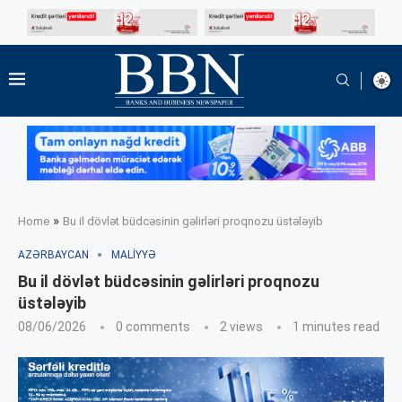
»
Home
Bu il dövlət büdcəsinin gəlirləri proqnozu üstələyib
AZƏRBAYCAN
MALIYYƏ
Bu il dövlət büdcəsinin gəlirləri proqnozu
üstələyib
08/06/2026
0 comments
2
views
1 minutes read