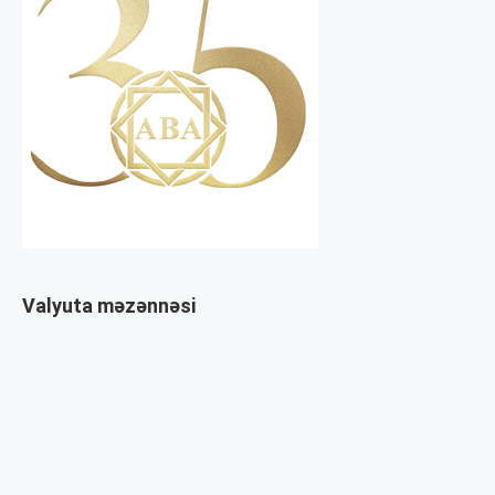
Valyuta məzənnəsi