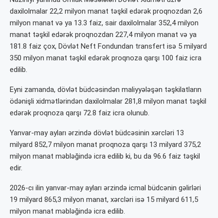
daxilolmalar 22,2 milyon manat təşkil edərək proqnozdan 2,6
milyon manat və ya 13.3 faiz, sair daxilolmalar 352,4 milyon
manat təşkil edərək proqnozdan 227,4 milyon manat və ya
181.8 faiz çox, Dövlət Neft Fondundan transfert isə 5 milyard
350 milyon manat təşkil edərək proqnoza qarşı 100 faiz icra
edilib.
Eyni zamanda, dövlət büdcəsindən maliyyələşən təşkilatların
ödənişli xidmətlərindən daxilolmalar 281,8 milyon manat təşkil
edərək proqnoza qarşı 72.8 faiz icra olunub.
Yanvar-may ayları ərzində dövlət büdcəsinin xərcləri 13
milyard 852,7 milyon manat proqnoza qarşı 13 milyard 375,2
milyon manat məbləğində icra edilib ki, bu da 96.6 faiz təşkil
edir.
2026-cı ilin yanvar-may ayları ərzində icmal büdcənin gəlirləri
19 milyard 865,3 milyon manat, xərcləri isə 15 milyard 611,5
milyon manat məbləğində icra edilib.