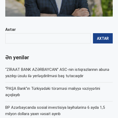
Axtar
AXTAR
Ən yenilər
“ZİRAAT BANK AZƏRBAYCAN” ASC-nin istiqrazlarının abunə
yazılışı üsulu ilə yerləşdirilməsi baş tutacaqdır
“PAŞA Bank”ın Türkiyədəki törəməsi maliyyə vəziyyətini
açıqlayıb
BP Azərbaycanda sosial investisiya layihələrinə 6 ayda 1,5
milyon dollara yaxın vəsait ayırıb