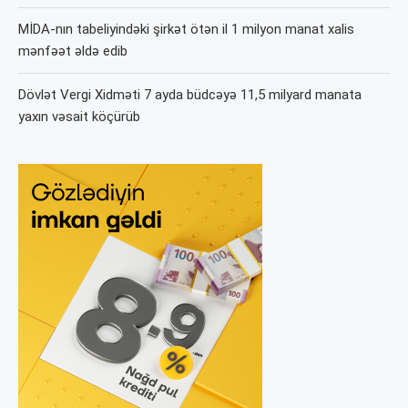
MİDA-nın tabeliyindəki şirkət ötən il 1 milyon manat xalis
mənfəət əldə edib
Dövlət Vergi Xidməti 7 ayda büdcəyə 11,5 milyard manata
yaxın vəsait köçürüb