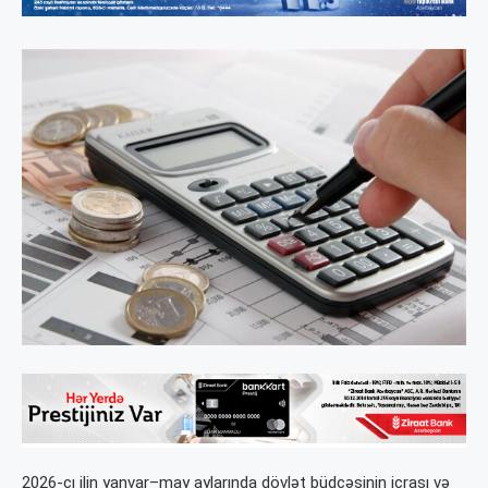
2026-cı ilin yanvar–may aylarında dövlət büdcəsinin icrası və