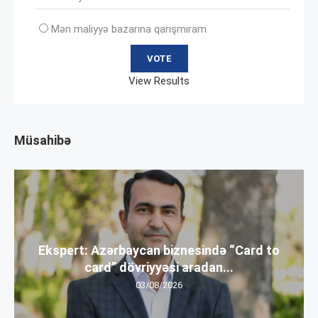
Mən maliyyə bazarına qarışmıram
View Results
Müsahibə
Ekspert: Azərbaycan biznesində “Card to
card” dövriyyəsi aradan...
03/08/2026