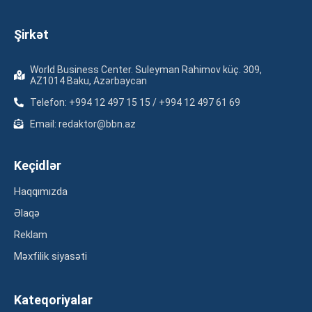
Şirkət
World Business Center. Suleyman Rahimov küç. 309,
AZ1014 Baku, Azərbaycan
Telefon: +994 12 497 15 15 / +994 12 497 61 69
Email: redaktor@bbn.az
Keçidlər
Haqqımızda
Əlaqə
Reklam
Məxfilik siyasəti
Kateqoriyalar