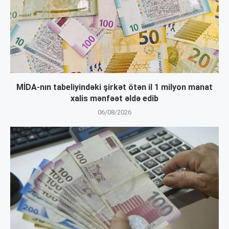
MİDA-nın tabeliyindəki şirkət ötən il 1 milyon manat
xalis mənfəət əldə edib
06/08/2026