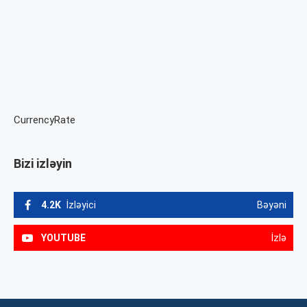
CurrencyRate
Bizi izləyin
4.2K
İzləyici
Bəyəni
YOUTUBE
İzlə