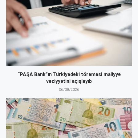
“PAŞA Bank”ın Türkiyədəki törəməsi maliyyə
vəziyyətini açıqlayıb
06/08/2026