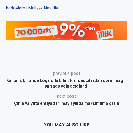
bedcə
İcmal
Maliyyə Nazirliyi
previous post
Kartınız bir anda boşaldıla bilər: Fırıldaqçılardan qorunmağın
ən sadə yolu açıqlandı
next post
Çinin valyuta ehtiyatları may ayında maksimuma çatıb
YOU MAY ALSO LIKE