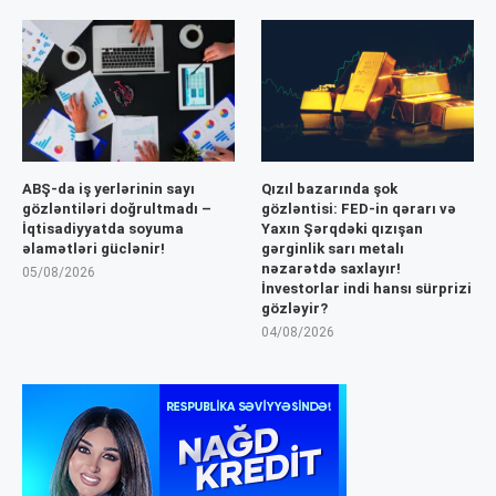
ABŞ-da iş yerlərinin sayı
Qızıl bazarında şok
gözləntiləri doğrultmadı –
gözləntisi: FED-in qərarı və
İqtisadiyyatda soyuma
Yaxın Şərqdəki qızışan
əlamətləri güclənir!
gərginlik sarı metalı
nəzarətdə saxlayır!
05/08/2026
İnvestorlar indi hansı sürprizi
gözləyir?
04/08/2026