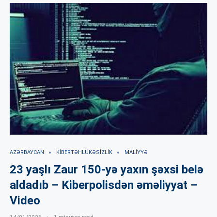
AZƏRBAYCAN
KIBERTƏHLÜKƏSIZLIK
MALIYYƏ
23 yaşlı Zaur 150-yə yaxın şəxsi belə
aldadıb – Kiberpolisdən əməliyyat –
Video