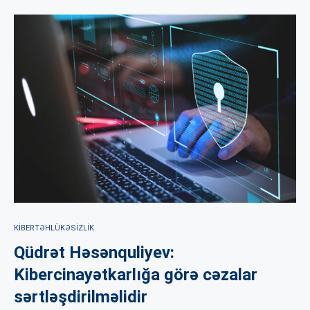
KIBERTƏHLÜKƏSIZLIK
Qüdrət Həsənquliyev:
Kibercinayətkarlığa görə cəzalar
sərtləşdirilməlidir