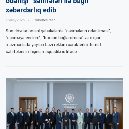
ödənişi” səhifələri ilə bağlı
xəbərdarlıq edib
15/05/2026
1 minutes read
Son dövrlər sosial şəbəkələrdə “cərimələrin ödənilməsi”,
“cəriməyə endirim”, “borcun bağlanılması” və oxşar
məzmunlarla yayılan bəzi reklam xarakterli internet
səhifələrinin fişinq məqsədilə istifadə …