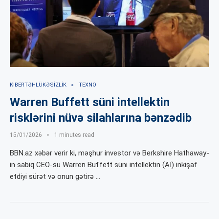
KIBERTƏHLÜKƏSIZLIK
TEXNO
Warren Buffett süni intellektin
risklərini nüvə silahlarına bənzədib
15/01/2026
1 minutes read
BBN.az xəbər verir ki, məşhur investor və Berkshire Hathaway-
in sabiq CEO-su Warren Buffett süni intellektin (AI) inkişaf
etdiyi sürət və onun gətirə …