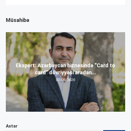
Müsahibə
Ekspert: Azərbaycan biznesində “Card to
card” dövriyyəsi aradan...
03/08/2026
Axtar