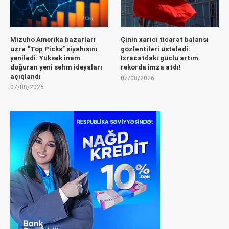
Mizuho Amerika bazarları
Çinin xarici ticarət balansı
üzrə “Top Picks” siyahısını
gözləntiləri üstələdi:
yenilədi: Yüksək inam
İxracatdakı güclü artım
doğuran yeni səhm ideyaları
rekorda imza atdı!
açıqlandı
07/08/2026
07/08/2026