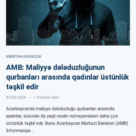
KIBERTƏHLÜKƏSIZLIK
AMB: Maliyyə dələduzluğunun
qurbanları arasında qadınlar üstünlük
təşkil edir
03/06/2026
1 minutes read
Azərbaycanda maliyyə dələduzluğu qurbanları arasında
qadınlar, xüsusilə də yaşlı nəslin nümayəndələri daha çox
üstünlük təşkil edir. Bunu Azərbaycan Mərkəzi Bankının (AMB)
İnformasiya …