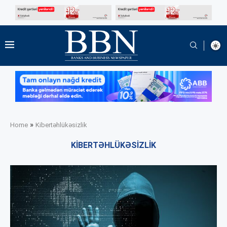
»
Home
Kibertəhlükəsizlik
KIBERTƏHLÜKƏSIZLIK