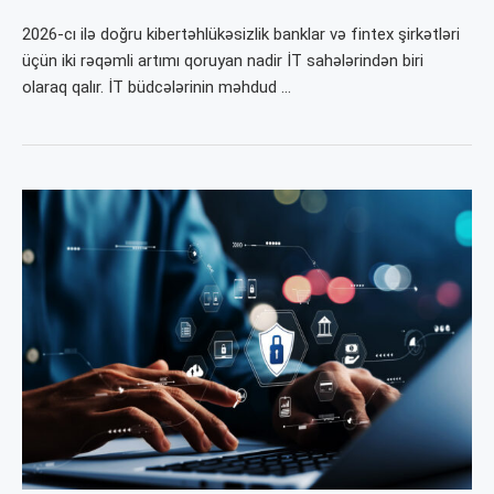
2026-cı ilə doğru kiber­təhlükəsizlik banklar və fintex şirkətləri
üçün iki rəqəmli artımı qoruyan nadir İT sahələrindən biri
olaraq qalır. İT büdcələrinin məhdud …