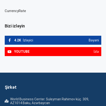
CurrencyRate
Bizi izləyin
4.2K
İzləyici
Bəyəni
YOUTUBE
İzlə
Şirkət
World Business Center. Suleyman Rahimov küç. 309,
AZ1014 Baku, Azərbaycan