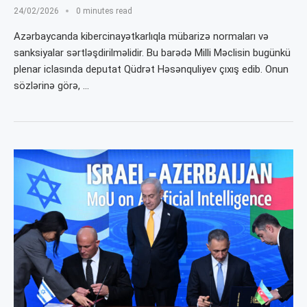
24/02/2026
0 minutes read
Azərbaycanda kibercinayətkarlıqla mübarizə normaları və
sanksiyalar sərtləşdirilməlidir. Bu barədə Milli Məclisin bugünkü
plenar iclasında deputat Qüdrət Həsənquliyev çıxış edib. Onun
sözlərinə görə, …