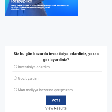
Siz bu gün bazarda investisiya edərdiniz, yoxsa
gözləyərdiniz?
İnvеstisiya edərdim
Gözləyərdim
Mən maliyyə bazarına qarışmıram
View Results