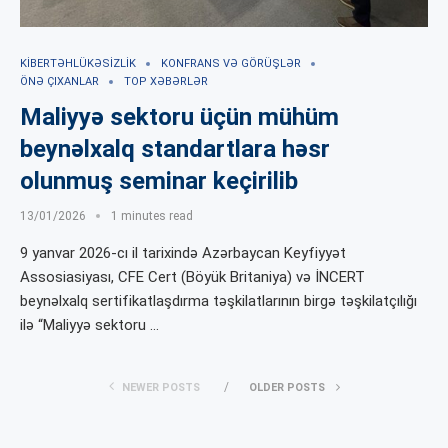
KIBERTƏHLÜKƏSIZLIK
KONFRANS VƏ GÖRÜŞLƏR
ÖNƏ ÇIXANLAR
TOP XƏBƏRLƏR
Maliyyə sektoru üçün mühüm
beynəlxalq standartlara həsr
olunmuş seminar keçirilib
13/01/2026
1 minutes read
9 yanvar 2026-cı il tarixində Azərbaycan Keyfiyyət
Assosiasiyası, CFE Cert (Böyük Britaniya) və İNCERT
beynəlxalq sertifikatlaşdırma təşkilatlarının birgə təşkilatçılığı
ilə “Maliyyə sektoru …
NEWER POSTS
OLDER POSTS