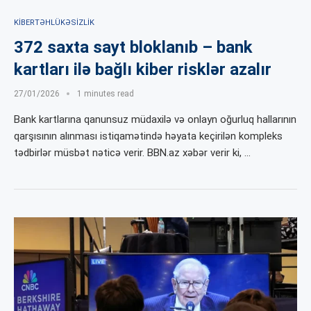
KIBERTƏHLÜKƏSIZLIK
372 saxta sayt bloklanıb – bank
kartları ilə bağlı kiber risklər azalır
27/01/2026
1 minutes read
Bank kartlarına qanunsuz müdaxilə və onlayn oğurluq hallarının
qarşısının alınması istiqamətində həyata keçirilən kompleks
tədbirlər müsbət nəticə verir. BBN.az xəbər verir ki, …