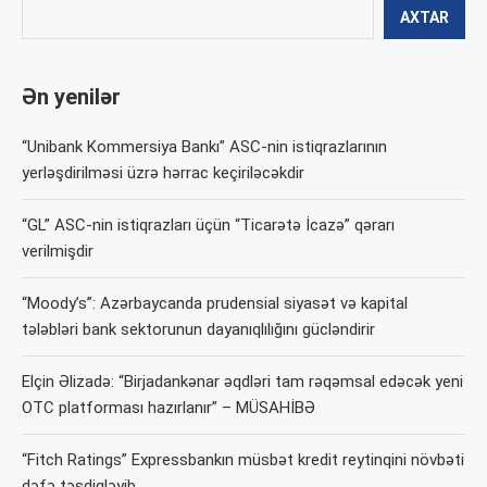
AXTAR
Ən yenilər
“Unibank Kommersiya Bankı” ASC-nin istiqrazlarının
yerləşdirilməsi üzrə hərrac keçiriləcəkdir
“GL” ASC-nin istiqrazları üçün “Ticarətə İcazə” qərarı
verilmişdir
“Moody’s”: Azərbaycanda prudensial siyasət və kapital
tələbləri bank sektorunun dayanıqlılığını gücləndirir
Elçin Əlizadə: “Birjadankənar əqdləri tam rəqəmsal edəcək yeni
OTC platforması hazırlanır” – MÜSAHİBƏ
“Fitch Ratings” Expressbankın müsbət kredit reytinqini növbəti
dəfə təsdiqləyib