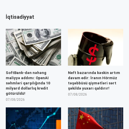
İqtisadiyyat
SoftBank-dən nəhəng
Neft bazarında kəskin artım
maliyyə addımı: OpenAI
davam edir: İranın Hörmüz
səhmləri qarşılığında 10
təşəbbüsü qiymətləri sərt
milyard dollarlıq kredit
şəkildə yuxarı qaldırır!
götürüldü!
07/08/2026
07/08/2026