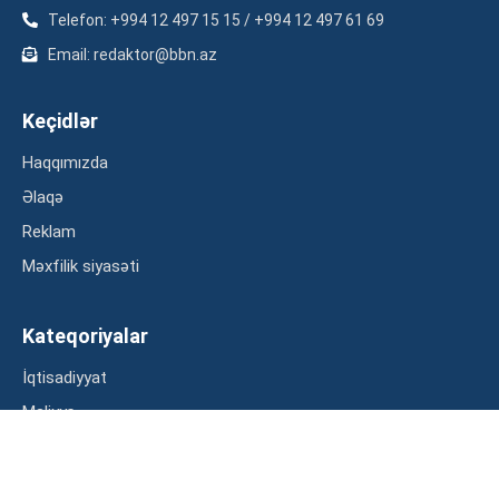
Telefon: +994 12 497 15 15 / +994 12 497 61 69
Email: redaktor@bbn.az
Keçidlər
Haqqımızda
Əlaqə
Reklam
Məxfilik siyasəti
Kateqoriyalar
İqtisadiyyat
Maliyyə
Müsahibə
Statistika