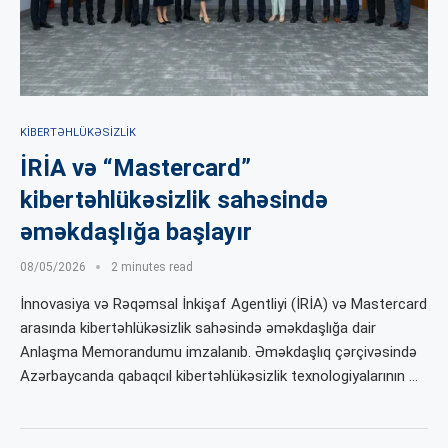
KIBERTƏHLÜKƏSIZLIK
İRİA və “Mastercard”
kibertəhlükəsizlik sahəsində
əməkdaşlığa başlayır
08/05/2026
2 minutes read
İnnovasiya və Rəqəmsal İnkişaf Agentliyi (İRİA) və Mastercard
arasında kibertəhlükəsizlik sahəsində əməkdaşlığa dair
Anlaşma Memorandumu imzalanıb. Əməkdaşlıq çərçivəsində
Azərbaycanda qabaqcıl kibertəhlükəsizlik texnologiyalarının …