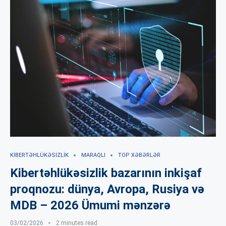
KIBERTƏHLÜKƏSIZLIK
MARAQLI
TOP XƏBƏRLƏR
Kiber­təhlükəsizlik bazarının inkişaf
proqnozu: dünya, Avropa, Rusiya və
MDB – 2026 Ümumi mənzərə
03/02/2026
2 minutes read