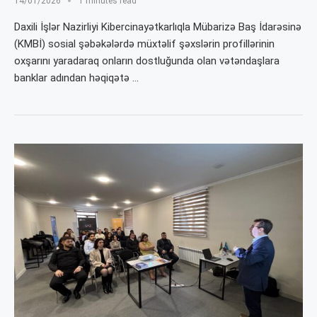
14/01/2026
1 minutes read
Daxili İşlər Nazirliyi Kibercinayətkarlıqla Mübarizə Baş İdarəsinə
(KMBİ) sosial şəbəkələrdə müxtəlif şəxslərin profillərinin
oxşarını yaradaraq onların dostluğunda olan vətəndaşlara
banklar adından həqiqətə …