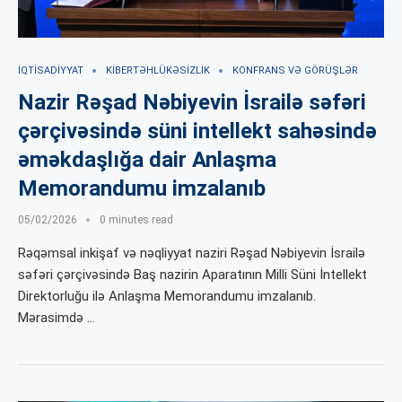
İQTISADIYYAT
KIBERTƏHLÜKƏSIZLIK
KONFRANS VƏ GÖRÜŞLƏR
Nazir Rəşad Nəbiyevin İsrailə səfəri
çərçivəsində süni intellekt sahəsində
əməkdaşlığa dair Anlaşma
Memorandumu imzalanıb
05/02/2026
0 minutes read
Rəqəmsal inkişaf və nəqliyyat naziri Rəşad Nəbiyevin İsrailə
səfəri çərçivəsində Baş nazirin Aparatının Milli Süni İntellekt
Direktorluğu ilə Anlaşma Memorandumu imzalanıb.
Mərasimdə …