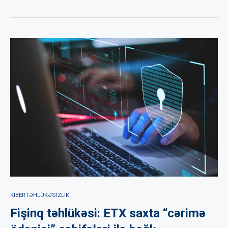
KIBERTƏHLÜKƏSIZLIK
Fişinq təhlükəsi: ETX saxta “cərimə