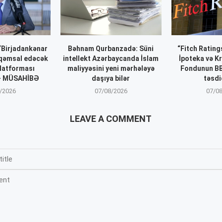
 “Birjadankənar
Bəhnam Qurbanzadə: Süni
“Fitch Ratin
əqəmsal edəcək
intellekt Azərbaycanda İslam
İpoteka və K
latforması
maliyyəsini yeni mərhələyə
Fondunun BB
 – MÜSAHİBƏ
daşıya bilər
təsdi
/2026
07/08/2026
07/0
LEAVE A COMMENT