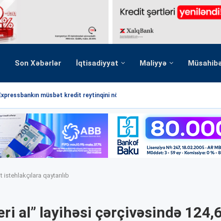
Son Xəbərlər
İqtisadiyyat
Maliyyə
Müsahib
Expressbankın müsbət kredit reytinqini növbəti dəfə...
istehlakçılara qaytarılıb
ri al” layihəsi çərçivəsində 124,