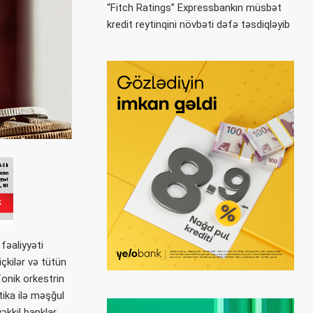
“Fitch Ratings” Expressbankın müsbət
kredit reytinqini növbəti dəfə təsdiqləyib
fəaliyyəti
çkilər və tütün
fonik orkestrin
tika ilə məşğul
əkkil banklar