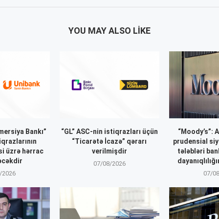
YOU MAY ALSO LIKE
ersiya Bankı”
“GL” ASC-nin istiqrazları üçün
“Moody’s”: 
iqrazlarının
“Ticarətə İcazə” qərarı
prudensial siy
si üzrə hərrac
verilmişdir
tələbləri ba
əcəkdir
dayanıqlılığı
07/08/2026
/2026
07/0