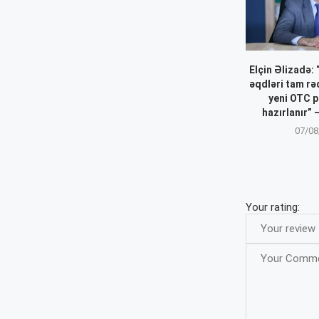
Elçin Əlizadə:
əqdləri tam r
yeni OTC p
hazırlanır”
07/08
Your rating: