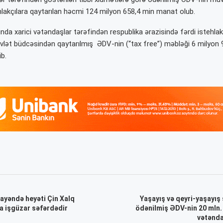
hlakçılara qaytarılan həcmi 124 milyon 658,4 min manat olub.
yında xarici vətəndaşlar tərəfindən respublika ərazisində fərdi istehla
vlət büdcəsindən qaytarılmış ƏDV-nin (“tax free”) məbləği 6 milyon 
b.
yəndə heyəti Çin Xalq
Yaşayış və qeyri-yaşayış
a işgüzar səfərdədir
ödənilmiş ƏDV-nin 20 mln
vətənda