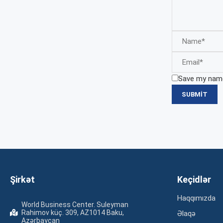
Save my name,
Şirkət
Keçidlər
Haqqımızda
World Business Center. Suleyman
Rahimov küç. 309, AZ1014 Baku,
Əlaqə
Azərbaycan