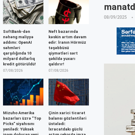
manatda
08/09/2025
SoftBank-dən
Neft bazarında
nəhəng maliyyə
kəskin artım davam
addımı: OpenAI
edir: İranın Hörmüz
səhmləri
təşəbbüsü
qarşılığında 10
qiymətləri sərt
milyard dollarlıq
şəkildə yuxarı
kredit götürüldü!
qaldırır!
07/08/2026
07/08/2026
Mizuho Amerika
Çinin xarici ticarət
bazarları üzrə “Top
balansı gözləntiləri
Picks” siyahısını
üstələdi:
yenilədi: Yüksək
İxracatdakı güclü
inam doğuran yeni
artım rekorda imza