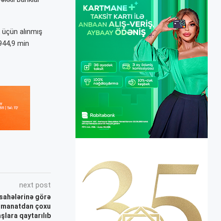
k üçün alınmış
944,9 min
next post
 sahələrinə görə
. manatdan çoxu
şlara qaytarılıb