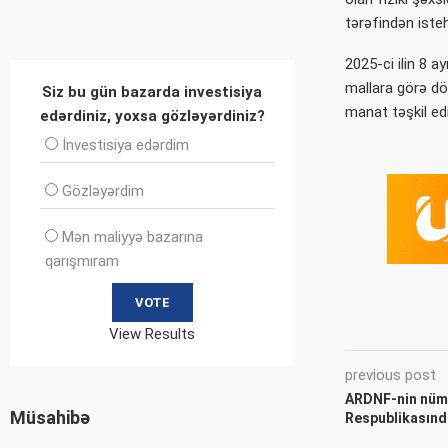
tərəfindən iste
2025-ci ilin 8 a
mallara görə dö
Siz bu gün bazarda investisiya
manat təşkil edi
edərdiniz, yoxsa gözləyərdiniz?
İnvеstisiya edərdim
Gözləyərdim
Mən maliyyə bazarına
qarışmıram
View Results
previous post
ARDNF-nin nüma
Müsahibə
Respublikasınd