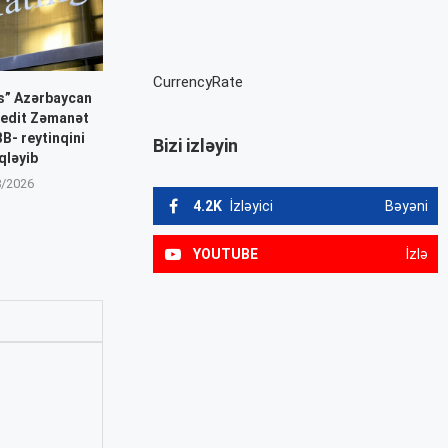
CurrencyRate
gs” Azərbaycan
redit Zəmanət
B- reytinqini
Bizi izləyin
qləyib
8/2026
4.2K
İzləyici
Bəyəni
YOUTUBE
İzlə