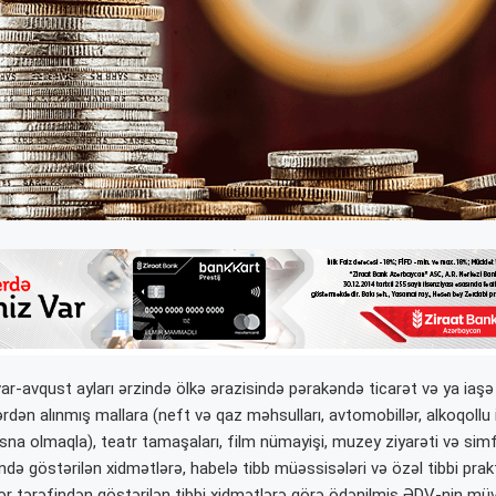
var-avqust ayları ərzində ölkə ərazisində pərakəndə ticarət və ya iaşə 
dən alınmış mallara (neft və qaz məhsulları, avtomobillər, alkoqollu i
isna olmaqla), teatr tamaşaları, film nümayişi, muzey ziyarəti və sim
də göstərilən xidmətlərə, habelə tibb müəssisələri və özəl tibbi prak
lər tərəfindən göstərilən tibbi xidmətlərə görə ödənilmiş ƏDV-nin müv