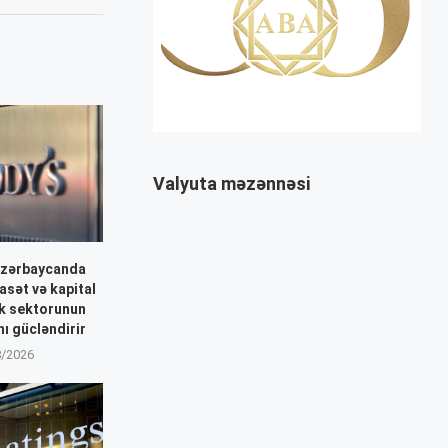
Valyuta məzənnəsi
Azərbaycanda
asət və kapital
nk sektorunun
nı gücləndirir
8/2026