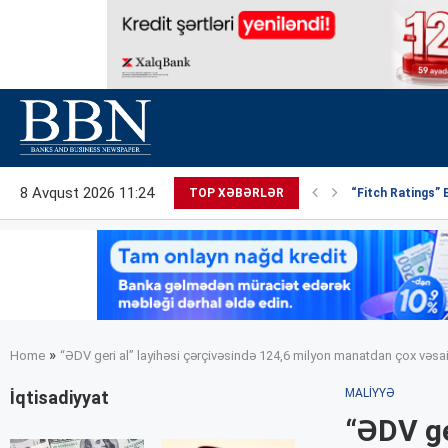
8 Avqust 2026 11:24
TOP XƏBƏRLƏR
“Fitch Ratings” 
»
Home
“ƏDV geri al” layihəsi çərçivəsində 124,6 milyon manatdan çox vəsait 
MALIYYƏ
İqtisadiyyat
“ƏDV ge