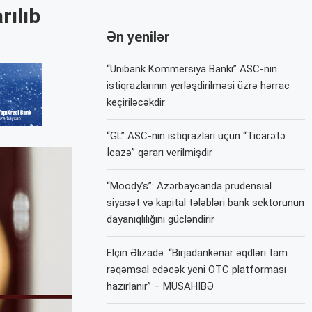
rılıb
Ən yenilər
“Unibank Kommersiya Bankı” ASC-nin
istiqrazlarının yerləşdirilməsi üzrə hərrac
keçiriləcəkdir
“GL” ASC-nin istiqrazları üçün “Ticarətə
İcazə” qərarı verilmişdir
“Moody’s”: Azərbaycanda prudensial
siyasət və kapital tələbləri bank sektorunun
dayanıqlılığını gücləndirir
Elçin Əlizadə: “Birjadankənar əqdləri tam
rəqəmsal edəcək yeni OTC platforması
hazırlanır” – MÜSAHİBƏ