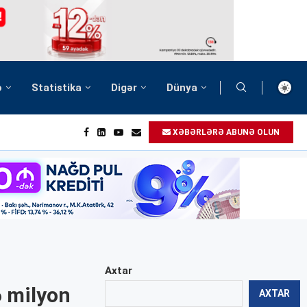
ə
Statistika
Digər
Dünya
XƏBƏRLƏRƏ ABUNƏ OLUN
Axtar
6 milyon
AXTAR