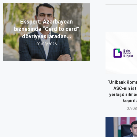
Ekspert: Azərbaycan
biznesində “Card to card”
dövriyyəsi aradan...
03/08/2026
“Unibank Komm
ASC-nin ist
yerləşdirilmə
keçiril
07/08