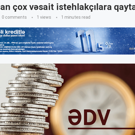
n çox vəsait istehlakçılara qayta
0 comments
1
views
1 minutes read