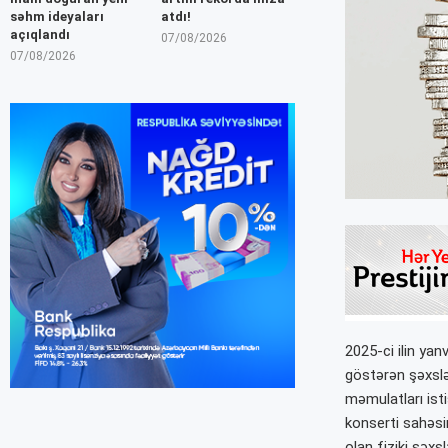
səhm ideyaları
atdı!
açıqlandı
07/08/2026
07/08/2026
2025-ci ilin yan
göstərən şəxslər
məmulatları ist
konserti sahəsin
olan fiziki şəxs