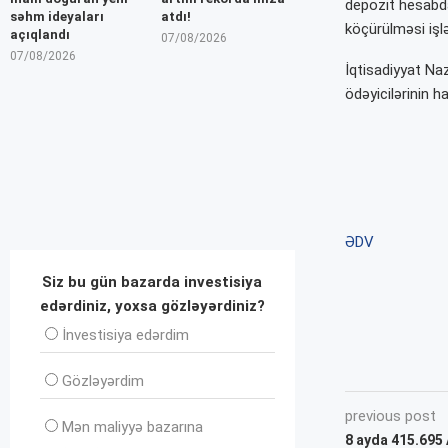
depozit hesabda
səhm ideyaları
atdı!
köçürülməsi işlə
açıqlandı
07/08/2026
07/08/2026
İqtisadiyyat Naz
ödəyicilərinin h
ƏDV
Siz bu gün bazarda investisiya
edərdiniz, yoxsa gözləyərdiniz?
İnvеstisiya edərdim
Gözləyərdim
previous post
Mən maliyyə bazarına
8 ayda 415.695 A