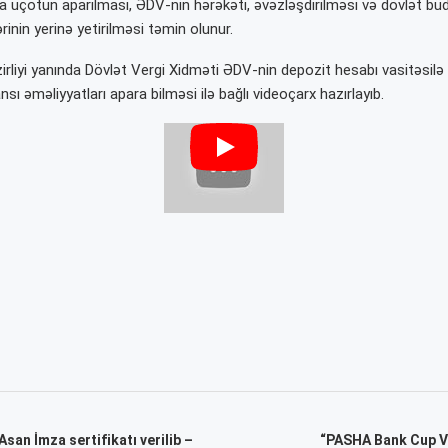
 uçotun aparılması, ƏDV-nin hərəkəti, əvəzləşdirilməsi və dövlət bü
rinin yerinə yetirilməsi təmin olunur.
irliyi yanında Dövlət Vergi Xidməti ƏDV-nin depozit hesabı vasitəsilə 
ansı əməliyyatları apara bilməsi ilə bağlı videoçarx hazırlayıb.
san İmza sertifikatı verilib –
“PASHA Bank Cup VI”