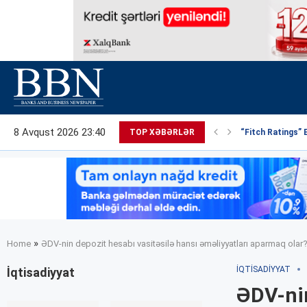
8 Avqust 2026 23:40
TOP XƏBƏRLƏR
“Fitch Ratings” 
»
Home
ƏDV-nin depozit hesabı vasitəsilə hansı əməliyyatları aparmaq olar
İQTISADIYYAT
İqtisadiyyat
ƏDV-nin