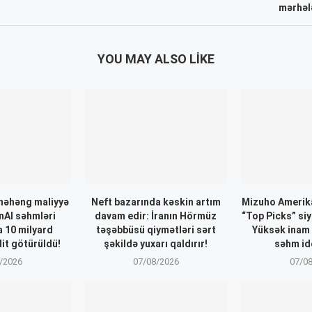
mərhəl
YOU MAY ALSO LIKE
nəhəng maliyyə
Neft bazarında kəskin artım
Mizuho Amerika
nAI səhmləri
davam edir: İranın Hörmüz
“Top Picks” siy
a 10 milyard
təşəbbüsü qiymətləri sərt
Yüksək inam
dit götürüldü!
şəkildə yuxarı qaldırır!
səhm ide
/2026
07/08/2026
07/0