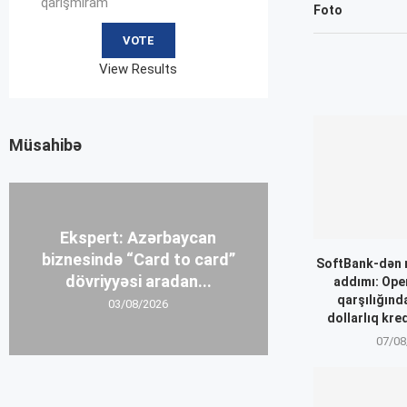
qarışmıram
Foto
View Results
Müsahibə
Ekspert: Azərbaycan
biznesində “Card to card”
SoftBank-dən 
dövriyyəsi aradan...
addımı: Ope
qarşılığınd
03/08/2026
dollarlıq kre
07/08