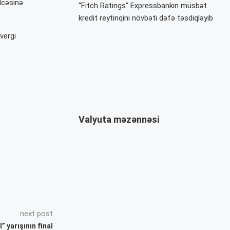
dcəsinə
“Fitch Ratings” Expressbankın müsbət
kredit reytinqini növbəti dəfə təsdiqləyib
vergi
Valyuta məzənnəsi
next post
 yarışının final