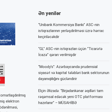
Ən yenilər
“Unibank Kommersiya Bankı” ASC-nin
istiqrazlarının yerləşdirilməsi üzrə hərrac
keçiriləcəkdir
“GL” ASC-nin istiqrazları üçün “Ticarətə
İcazə” qərarı verilmişdir
“Moody’s”: Azərbaycanda prudensial
siyasət və kapital tələbləri bank sektorunun
dayanıqlılığını gücləndirir
Elçin Əlizadə: “Birjadankənar əqdləri tam
tomatlaşdırılmış
rəqəmsal edəcək yeni OTC platforması
lmiş elektron
hazırlanır” – MÜSAHİBƏ
ödənilməsi,