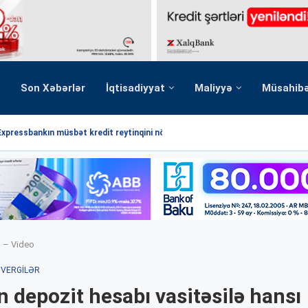
Son Xəbərlər
İqtisadiyyat
Maliyyə
Müsahib
Expressbankın müsbət kredit reytinqini növbəti dəfə...
? – Video
VERGILƏR
 depozit hesabı vasitəsilə hansı