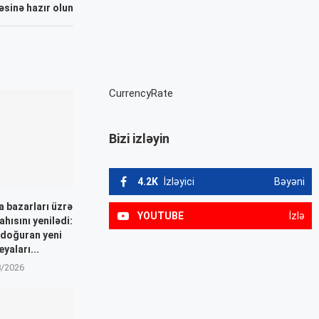
əsinə hazır olun
CurrencyRate
Bizi izləyin
4.2K
İzləyici
Bəyəni
 bazarları üzrə
YOUTUBE
İzlə
ahısını yenilədi:
 doğuran yeni
yaları...
8/2026