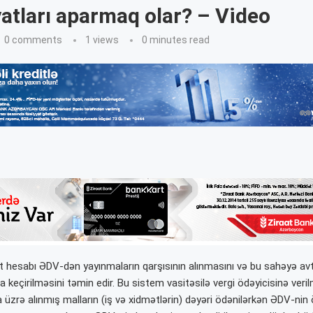
atları aparmaq olar? – Video
0 comments
1
views
0 minutes read
 hesabı ƏDV-dən yayınmaların qarşısının alınmasını və bu sahəyə av
 keçirilməsini təmin edir. Bu sistem vasitəsilə vergi ödəyicisinə veri
 üzrə alınmış malların (iş və xidmətlərin) dəyəri ödənilərkən ƏDV-nin 