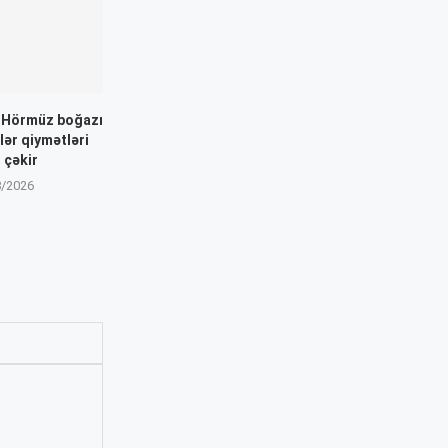
: Hörmüz boğazı
dlər qiymətləri
 çəkir
8/2026