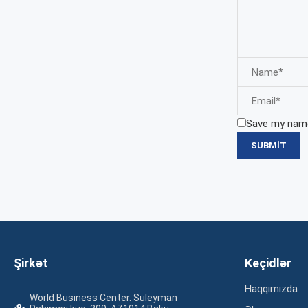
Save my name,
Şirkət
Keçidlər
Haqqımızda
World Business Center. Suleyman