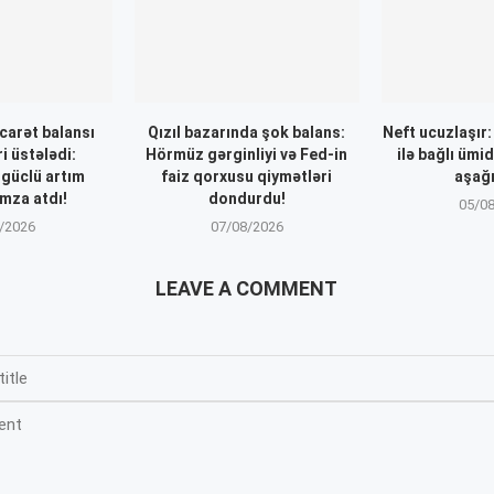
icarət balansı
Qızıl bazarında şok balans:
Neft ucuzlaşır
i üstələdi:
Hörmüz gərginliyi və Fed-in
ilə bağlı ümi
 güclü artım
faiz qorxusu qiymətləri
aşağı
mza atdı!
dondurdu!
05/0
/2026
07/08/2026
LEAVE A COMMENT