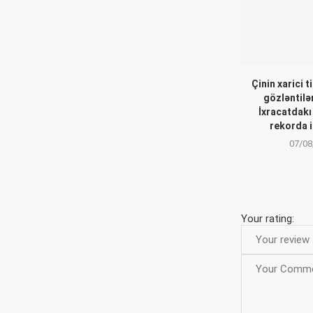
Çinin xarici t
gözləntilər
İxracatdakı
rekorda i
07/08
Your rating: