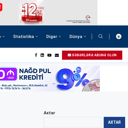
ə
Statistika
Digər
Dünya
XƏBƏRLƏRƏ ABUNƏ OLUN
Axtar
AXTAR