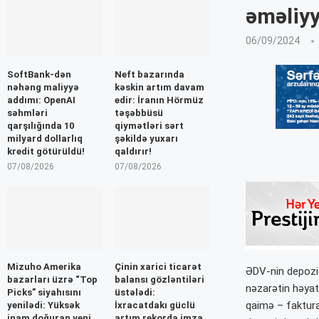
əməliyy
06/09/2024
SoftBank-dən
Neft bazarında
nəhəng maliyyə
kəskin artım davam
addımı: OpenAI
edir: İranın Hörmüz
səhmləri
təşəbbüsü
qarşılığında 10
qiymətləri sərt
milyard dollarlıq
şəkildə yuxarı
kredit götürüldü!
qaldırır!
07/08/2026
07/08/2026
Mizuho Amerika
Çinin xarici ticarət
ƏDV-nin depozit
bazarları üzrə “Top
balansı gözləntiləri
nəzarətin həyata
Picks” siyahısını
üstələdi:
qaimə – faktura
yenilədi: Yüksək
İxracatdakı güclü
inam doğuran yeni
artım rekorda imza