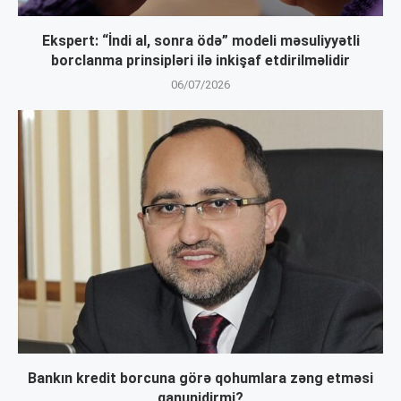
Ekspert: “İndi al, sonra ödə” modeli məsuliyyətli
borclanma prinsipləri ilə inkişaf etdirilməlidir
06/07/2026
Bankın kredit borcuna görə qohumlara zəng etməsi
qanunidirmi?