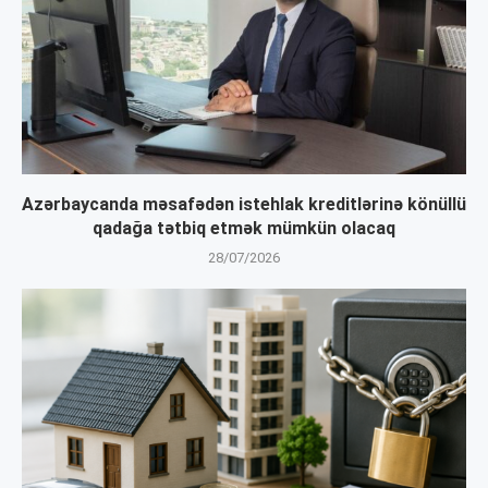
Azərbaycanda məsafədən istehlak kreditlərinə könüllü
qadağa tətbiq etmək mümkün olacaq
28/07/2026