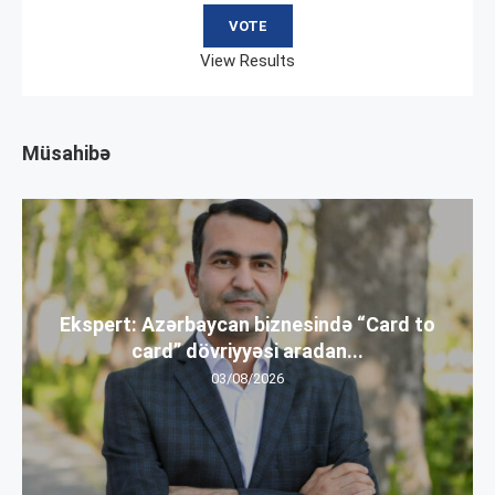
View Results
Müsahibə
Ekspert: Azərbaycan biznesində “Card to
card” dövriyyəsi aradan...
03/08/2026