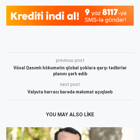
previous post
Vüsal Qasımlı hökumətin qlobal şoklara qarşı tədbirlər
planını şərh edib
next post
Valyuta hərracı barədə məlumat açıqlanb
YOU MAY ALSO LIKE