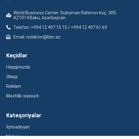
World Business Center. Suleyman Rahimov küç. 309,
AZ1014 Baku, Azərbaycan
Telefon: +994 12 497 15 15 / +994 12 497 61 69
Email: redaktor@bbn.az
Keçidlər
Haqqımızda
Əlaqə
Reklam
Məxfilik siyasəti
Kateqoriyalar
İqtisadiyyat
Maliyyə