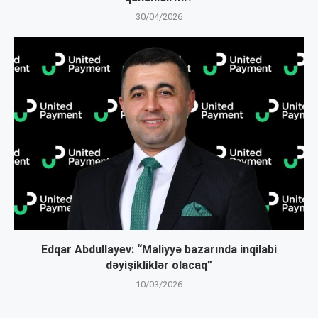
30/04/2026
Edqar Abdullayev: “Maliyyə bazarında inqilabi
dəyişikliklər olacaq”
10/03/2026