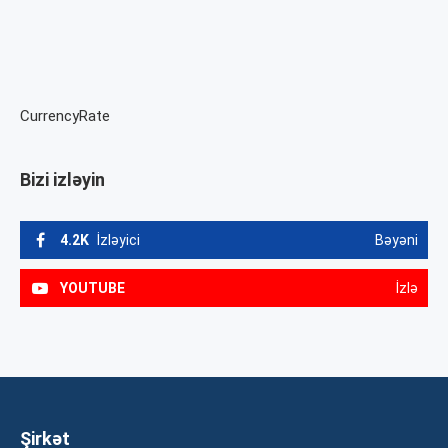
CurrencyRate
Bizi izləyin
4.2K
İzləyici
Bəyəni
YOUTUBE
İzlə
Şirkət