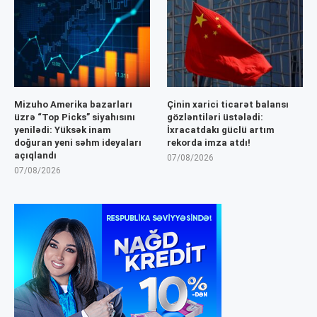
Mizuho Amerika bazarları
Çinin xarici ticarət balansı
üzrə “Top Picks” siyahısını
gözləntiləri üstələdi:
yenilədi: Yüksək inam
İxracatdakı güclü artım
doğuran yeni səhm ideyaları
rekorda imza atdı!
açıqlandı
07/08/2026
07/08/2026