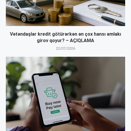
Vətəndaşlar kredit götürərkən ən çox hansı əmlakı
girov qoyur? – AÇIQLAMA
22/07/2026