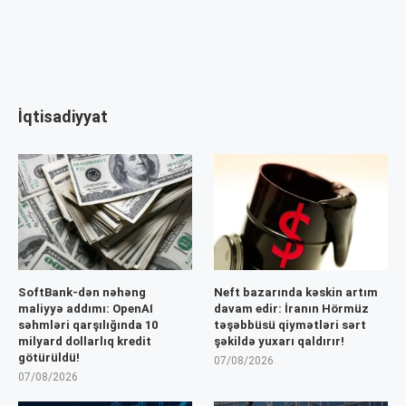
İqtisadiyyat
SoftBank-dən nəhəng
Neft bazarında kəskin artım
maliyyə addımı: OpenAI
davam edir: İranın Hörmüz
səhmləri qarşılığında 10
təşəbbüsü qiymətləri sərt
milyard dollarlıq kredit
şəkildə yuxarı qaldırır!
götürüldü!
07/08/2026
07/08/2026