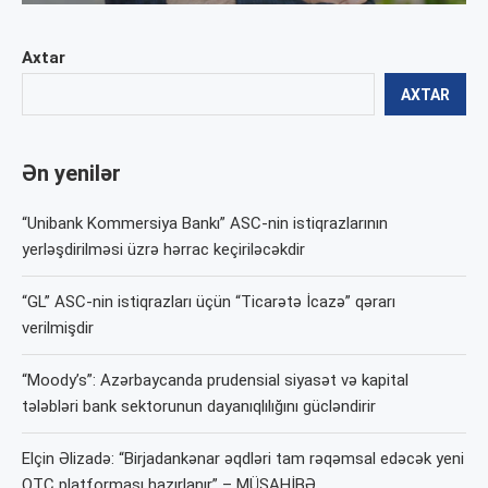
Axtar
AXTAR
Ən yenilər
“Unibank Kommersiya Bankı” ASC-nin istiqrazlarının
yerləşdirilməsi üzrə hərrac keçiriləcəkdir
“GL” ASC-nin istiqrazları üçün “Ticarətə İcazə” qərarı
verilmişdir
“Moody’s”: Azərbaycanda prudensial siyasət və kapital
tələbləri bank sektorunun dayanıqlılığını gücləndirir
Elçin Əlizadə: “Birjadankənar əqdləri tam rəqəmsal edəcək yeni
OTC platforması hazırlanır” – MÜSAHİBƏ