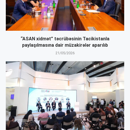
“ASAN xidmət” təcrübəsinin Tacikistanla
paylaşılmasına dair müzakirələr aparılıb
21/05/2026