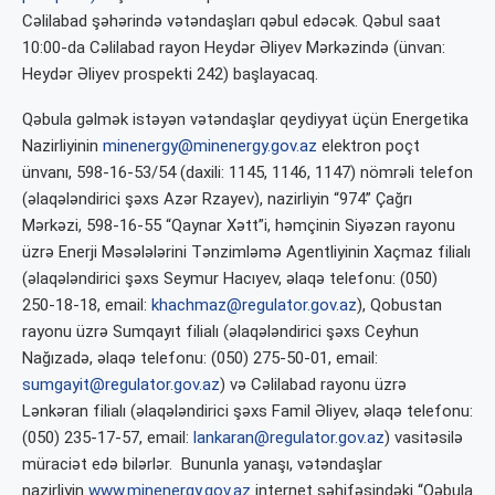
Cəlilabad şəhərində vətəndaşları qəbul edəcək. Qəbul saat
10:00-da Cəlilabad rayon Heydər Əliyev Mərkəzində (ünvan:
Heydər Əliyev prospekti 242) başlayacaq.
Qəbula gəlmək istəyən vətəndaşlar qeydiyyat üçün Energetika
Nazirliyinin
minenergy@minenergy.gov.az
elektron poçt
ünvanı, 598-16-53/54 (daxili: 1145, 1146, 1147) nömrəli telefon
(əlaqələndirici şəxs Azər Rzayev), nazirliyin “974” Çağrı
Mərkəzi, 598-16-55 “Qaynar Xətt”i, həmçinin Siyəzən rayonu
üzrə Enerji Məsələlərini Tənzimləmə Agentliyinin Xaçmaz filialı
(əlaqələndirici şəxs Seymur Hacıyev, əlaqə telefonu: (050)
250-18-18, email:
khachmaz@regulator.gov.az
), Qobustan
rayonu üzrə Sumqayıt filialı (əlaqələndirici şəxs Ceyhun
Nağızadə, əlaqə telefonu: (050) 275-50-01, email:
sumgayit@regulator.gov.az
) və Cəlilabad rayonu üzrə
Lənkəran filialı (əlaqələndirici şəxs Famil Əliyev, əlaqə telefonu:
(050) 235-17-57, email:
lankaran@regulator.gov.az
) vasitəsilə
müraciət edə bilərlər.
Bununla yanaşı, vətəndaşlar
nazirliyin
www.minenergy.gov.az
internet səhifəsindəki “Qəbula