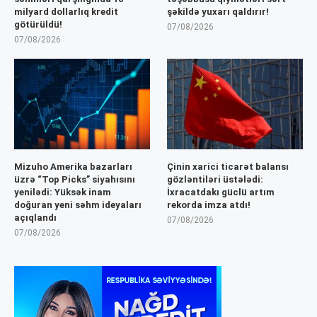
milyard dollarlıq kredit
şəkildə yuxarı qaldırır!
götürüldü!
07/08/2026
07/08/2026
Mizuho Amerika bazarları
Çinin xarici ticarət balansı
üzrə “Top Picks” siyahısını
gözləntiləri üstələdi:
yenilədi: Yüksək inam
İxracatdakı güclü artım
doğuran yeni səhm ideyaları
rekorda imza atdı!
açıqlandı
07/08/2026
07/08/2026