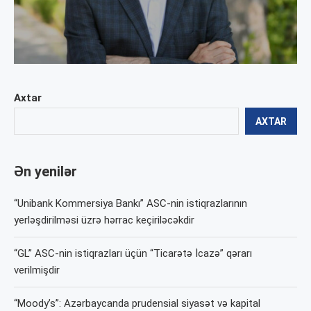
Axtar
AXTAR
Ən yenilər
“Unibank Kommersiya Bankı” ASC-nin istiqrazlarının
yerləşdirilməsi üzrə hərrac keçiriləcəkdir
“GL” ASC-nin istiqrazları üçün “Ticarətə İcazə” qərarı
verilmişdir
“Moody’s”: Azərbaycanda prudensial siyasət və kapital