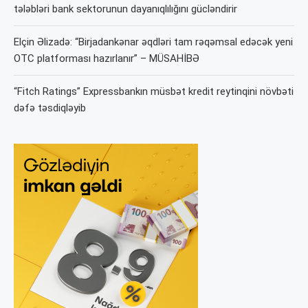
tələbləri bank sektorunun dayanıqlılığını gücləndirir
Elçin Əlizadə: “Birjadankənar əqdləri tam rəqəmsal edəcək yeni
OTC platforması hazırlanır” – MÜSAHİBƏ
“Fitch Ratings” Expressbankın müsbət kredit reytinqini növbəti
dəfə təsdiqləyib