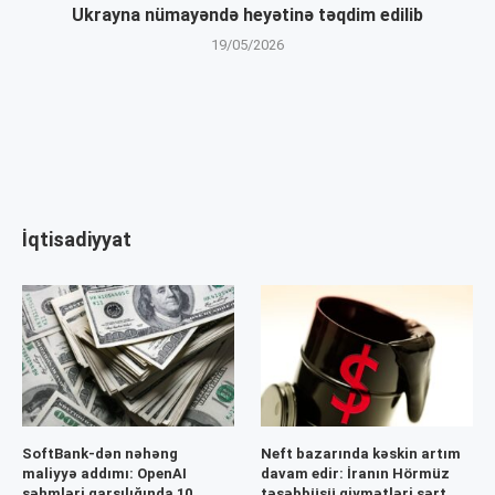
Ukrayna nümayəndə heyətinə təqdim edilib
19/05/2026
İqtisadiyyat
SoftBank-dən nəhəng
Neft bazarında kəskin artım
maliyyə addımı: OpenAI
davam edir: İranın Hörmüz
səhmləri qarşılığında 10
təşəbbüsü qiymətləri sərt