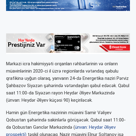
Mərkəzi icra hakimiyyəti orqanları rəhbərlərinin və onların
müavinlərinin 2020-ci il üzrə regionlarda vətəndaş qəbulu
qrafikinə uyğun olaraq, yanvarın 24-də Energetika naziri Pərviz
Şahbazov Siyəzən şəhərində vətəndaşları qəbul edəcək. Qəbul
saat 11:00-da Siyəzən rayon Heydər Əliyev Mərkəzində
(ünvan: Heydər Əliyev küçəsi 90) keçiriləcək.
Həmin gün Energetika nazirinin müavini Samir Vəliyev
Qobustan şəhərində sakinlərlə görüşəcək. Qəbul saat 11:00-
da Qobustan Gənclər Mərkəzində (
ünvan: Heydər Əliyev
prospekti)
təşkil olunacaq. Nazir müavini Elnur Soltanov isə