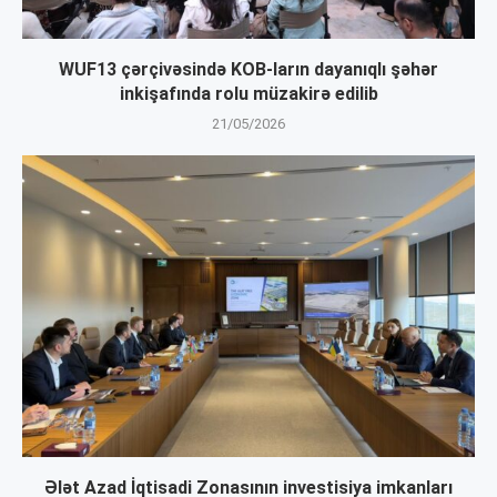
WUF13 çərçivəsində KOB-ların dayanıqlı şəhər
inkişafında rolu müzakirə edilib
21/05/2026
Ələt Azad İqtisadi Zonasının investisiya imkanları