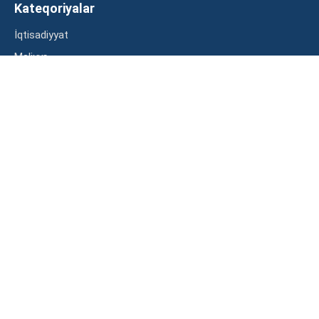
Kateqoriyalar
İqtisadiyyat
Maliyyə
Müsahibə
Statistika
Abunə ol
Mən şərtləri oxudum və razılaşdım
2023 – Bütün hüquqlar qorunur. BBN