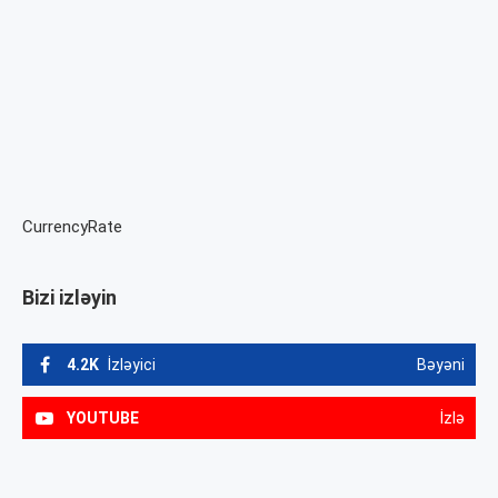
CurrencyRate
Bizi izləyin
4.2K
İzləyici
Bəyəni
YOUTUBE
İzlə