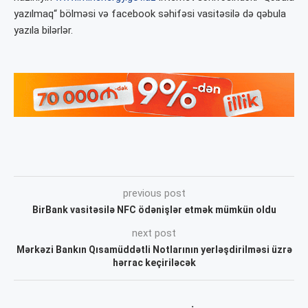
yazılmaq“ bölməsi və facebook səhifəsi vasitəsilə də qəbula
yazıla bilərlər.
previous post
BirBank vasitəsilə NFC ödənişlər etmək mümkün oldu
next post
Mərkəzi Bankın Qısamüddətli Notlarının yerləşdirilməsi üzrə
hərrac keçiriləcək