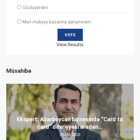
Gözləyərdim
Mən maliyyə bazarına qarışmıram
View Results
Müsahibə
Ekspert: Azərbaycan biznesində “Card to
card” dövriyyəsi aradan...
03/08/2026