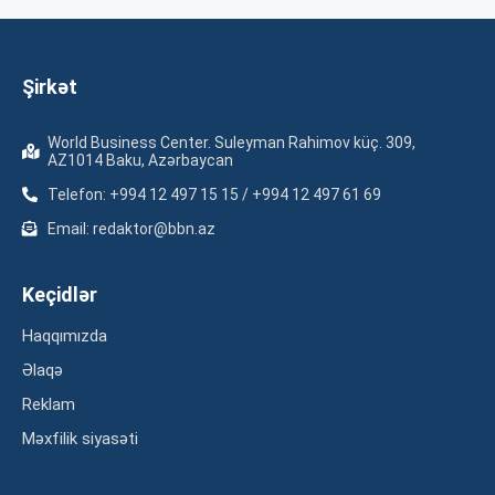
Şirkət
World Business Center. Suleyman Rahimov küç. 309,
AZ1014 Baku, Azərbaycan
Telefon: +994 12 497 15 15 / +994 12 497 61 69
Email: redaktor@bbn.az
Keçidlər
Haqqımızda
Əlaqə
Reklam
Məxfilik siyasəti