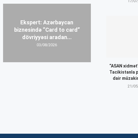
17/07
Ekspert: Azərbaycan
biznesində “Card to card”
dövriyyəsi aradan...
03/08/2026
“ASAN xidmət”
Tacikistanla 
dair müzakir
21/05