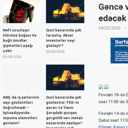
Gəncə v
edəcək
04/02/2020
Neft ucuzlaşır:
Qızıl bazarında şok
Hörmüz boğazı ilə
tarazlıq: Əksər
bağlı ümidlər
investorlar nəyi
qiymətləri aşağı
gözləyir?
çəkir
05/08/2026
05/08/2026
Fevralın 18-də 
ABŞ-da iş yerlərinin
Qızıl bazarında şok
saat 11:00-da Sa
sayı gözləntiləri
gözləntisi: FED-in
doğrultmadı –
qərarı və Yaxın
İqtisadiyyatda
Şərqdəki qızışan
Fevralın 14-də 
soyuma əlamətləri
gərginlik sarı metalı
Qəbul saat 11:00
güclənir!
nəzarətdə saxlayır!
(
Ünvan: Kəpəz r