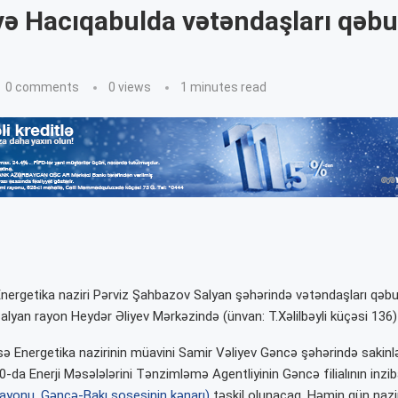
ə Hacıqabulda vətəndaşları qəbu
0 comments
0
views
1 minutes read
Energetika naziri Pərviz Şahbazov Salyan şəhərində vətəndaşları qəbu
lyan rayon Heydər Əliyev Mərkəzində (ünvan: T.Xəlilbəyli küçəsi 136) 
isə Energetika nazirinin müavini Samir Vəliyev Gəncə şəhərində sakinl
-da Enerji Məsələlərini Tənzimləmə Agentliyinin Gəncə filialının inzib
ayonu, Gəncə-Bakı şosesinin kənarı)
təşkil olunacaq. Həmin gün nazi