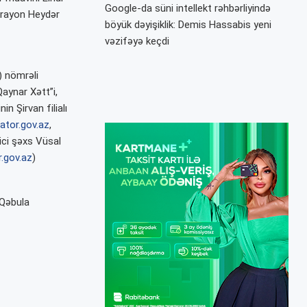
Google-da süni intellekt rəhbərliyində
 rayon Heydər
böyük dəyişiklik: Demis Hassabis yeni
vəzifəyə keçdi
) nömrəli
Qaynar Xətt”i,
n Şirvan filialı
ator.gov.az
,
rici şəxs Vüsal
.gov.az
)
“Qəbula