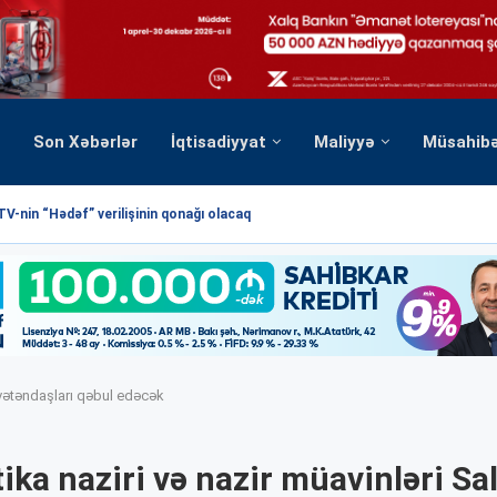
Son Xəbərlər
İqtisadiyyat
Maliyyə
Müsahib
TV-nin “Hədəf” verilişinin qonağı olacaq
 vətəndaşları qəbul edəcək
ika naziri və nazir müavinləri Sa