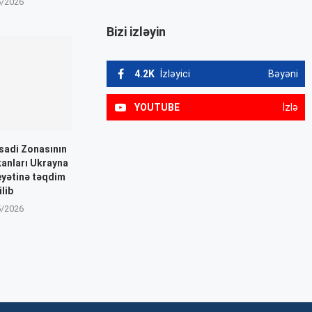
5/2026
Bizi izləyin
4.2K
İzləyici
Bəyəni
YOUTUBE
İzlə
isadi Zonasının
kanları Ukrayna
yətinə təqdim
ilib
5/2026