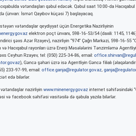
cıqabulda vətəndaşları qəbul edəcək. Qəbul saat 10:00-da Hacıqabul
də (ünvan: İsmət Qayıbov küçəsi 7) başlayacaq.
stəyən vətəndaşlar qeydiyyat üçün Energetika Nazirliyinin
energy.gov.az
elektron poçt ünvanı, 598-16-53/54 (daxili: 1145, 1146
ndirici şəxs Azər Rzayev), nazirliyin “974” Çağrı Mərkəzi, 598-16-55 “
və Hacıqabul rayonları üzrə Enerji Məsələlərini Tənzimləmə Agentliyini
şəxs Ceyhun Rzayev, tel: (050) 225-34-86, email:
office.shirvan@regul
tor.gov.az
), Gəncə şəhəri üzrə isə Agentliyin Gəncə filialı (əlaqələndi
055) 233-97-99, email:
office.ganja@regulator.gov.az
,
ganja@regulator
iət edə bilərlər.
 vətəndaşlar nazirliyin
www.minenergy.gov.az
internet səhifəsindəki 
i və facebook səhifəsi vasitəsilə də qəbula yazıla bilərlər.