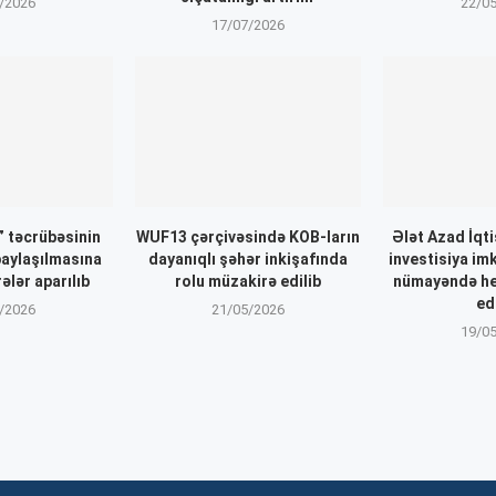
/2026
22/0
17/07/2026
 təcrübəsinin
WUF13 çərçivəsində KOB-ların
Ələt Azad İqt
paylaşılmasına
dayanıqlı şəhər inkişafında
investisiya im
ələr aparılıb
rolu müzakirə edilib
nümayəndə he
ed
/2026
21/05/2026
19/0