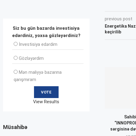
previous post
Energetika Naz
Siz bu gün bazarda investisiya
keçirilib
edərdiniz, yoxsa gözləyərdiniz?
İnvеstisiya edərdim
Gözləyərdim
Mən maliyyə bazarına
qarışmıram
View Results
Sahib
“INNOPROM
Müsahibə
sərgisinə də