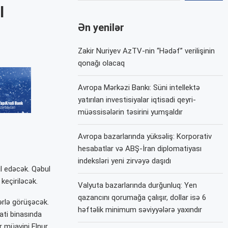
l
Ən yenilər
Zakir Nuriyev AzTV-nin “Hədəf” verilişinin
qonağı olacaq
Avropa Mərkəzi Bankı: Süni intellektə
yatırılan investisiyalar iqtisadi qeyri-
müəssisələrin təsirini yumşaldır
Avropa bazarlarında yüksəliş: Korporativ
hesabatlar və ABŞ-İran diplomatiyası
indeksləri yeni zirvəyə daşıdı
l edəcək. Qəbul
keçiriləcək.
Valyuta bazarlarında durğunluq: Yen
qazancını qorumağa çalışır, dollar isə 6
ərlə görüşəcək.
həftəlik minimum səviyyələrə yaxındır
ati binasında
r müavini Elnur