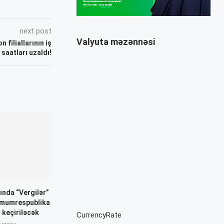
next post
Valyuta məzənnəsi
 filiallarının iş
saatları uzaldı!
ında “Vergilər”
mumrespublika
 keçiriləcək
CurrencyRate