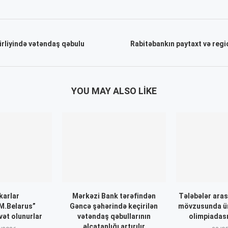
irliyində vətəndaş qəbulu
Rabitəbankın paytaxt və region
YOU MAY ALSO LIKE
karlar
Mərkəzi Bank tərəfindən
Tələbələr aras
.Belarus”
Gəncə şəhərində keçirilən
mövzusunda ü
vət olunurlar
vətəndaş qəbullarının
olimpiadası
əlçatanlığı artırılır