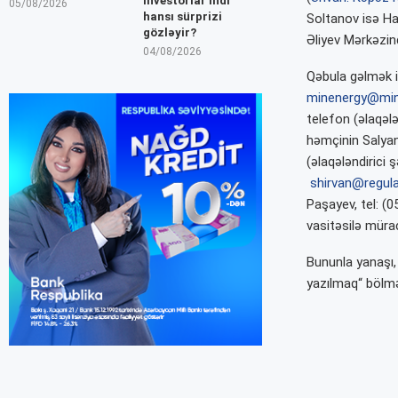
İnvestorlar indi
05/08/2026
hansı sürprizi
Soltanov isə Ha
gözləyir?
Əliyev Mərkəzin
04/08/2026
Qəbula gəlmək i
minenergy@min
telefon (əlaqələ
həmçinin Salyan 
(əlaqələndirici 
shirvan@regula
Paşayev, tel: (
vasitəsilə mürac
Bununla yanaşı,
yazılmaq“ bölməs