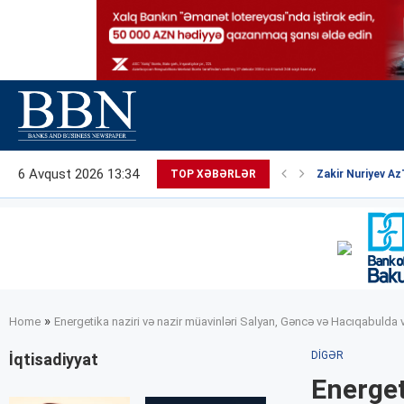
6 Avqust 2026 13:34
TOP XƏBƏRLƏR
Zakir Nuriyev Az
»
Home
Energetika naziri və nazir müavinləri Salyan, Gəncə və Hacıqabulda
DIGƏR
İqtisadiyyat
Energet