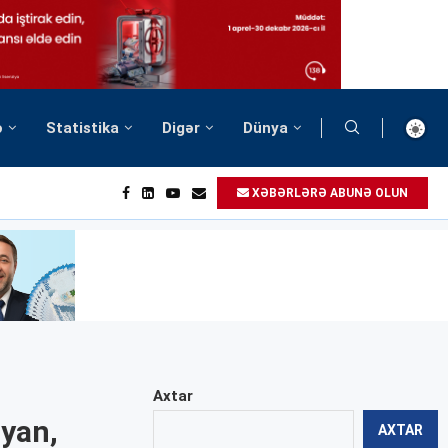
ə
Statistika
Digər
Dünya
XƏBƏRLƏRƏ ABUNƏ OLUN
Axtar
lyan,
AXTAR