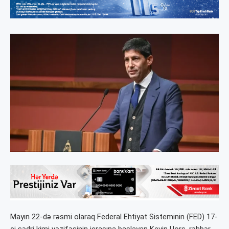
Mayın 22-də rəsmi olaraq Federal Ehtiyat Sisteminin (FED) 17-
ci sədri kimi vəzifəsinin icrasına başlayan Kevin Uorş, rəhbər