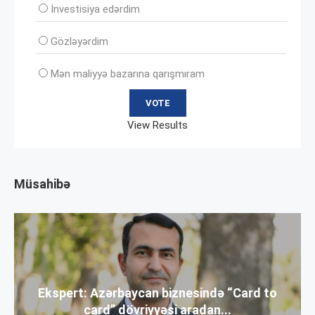
İnvеstisiya edərdim
Gözləyərdim
Mən maliyyə bazarına qarışmıram
View Results
Müsahibə
Ekspert: Azərbaycan biznesində “Card to
card” dövriyyəsi aradan...