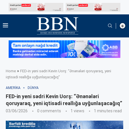
»
Home
FED-in yeni sədri Kevin Uorş: “Ənənələri qoruyaraq, yeni
iqtisadi reallığa uyğunlaşacağıq”
AMERIKA
DÜNYA
FED-in yeni sədri Kevin Uorş: “Ənənələri
qoruyaraq, yeni iqtisadi reallığa uyğunlaşacağıq”
03/06/2026
0 comments
1
views
1 minutes read