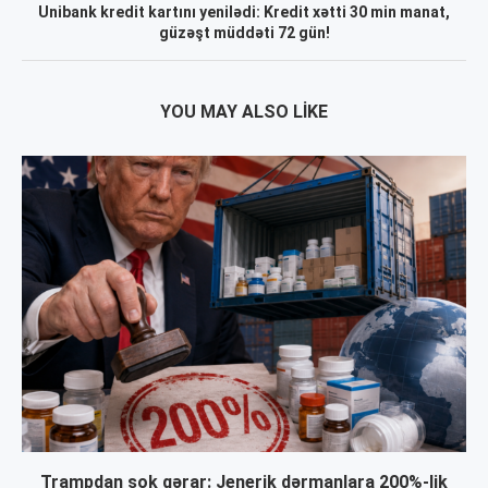
Unibank kredit kartını yenilədi: Kredit xətti 30 min manat,
güzəşt müddəti 72 gün!
YOU MAY ALSO LIKE
Trampdan şok qərar: Jenerik dərmanlara 200%-lik