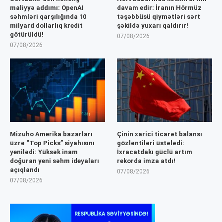
maliyyə addımı: OpenAI
davam edir: İranın Hörmüz
səhmləri qarşılığında 10
təşəbbüsü qiymətləri sərt
milyard dollarlıq kredit
şəkildə yuxarı qaldırır!
götürüldü!
07/08/2026
07/08/2026
Mizuho Amerika bazarları
Çinin xarici ticarət balansı
üzrə “Top Picks” siyahısını
gözləntiləri üstələdi:
yenilədi: Yüksək inam
İxracatdakı güclü artım
doğuran yeni səhm ideyaları
rekorda imza atdı!
açıqlandı
07/08/2026
07/08/2026