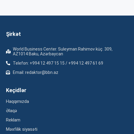
Şirkət
World Business Center. Suleyman Rahimov küç. 309,
AZ1014 Baku, Azərbaycan
Telefon: +994 12 497 15 15 / +994 12 497 61 69
Email: redaktor@bbn.az
Keçidlər
Haqqımızda
Əlaqə
Reklam
Məxfilik siyasəti