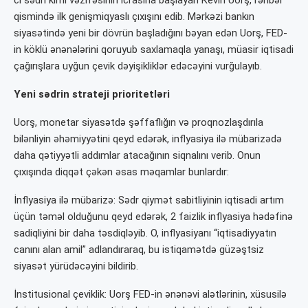
qismində ilk genişmiqyaslı çıxışını edib. Mərkəzi bankın
siyasətində yeni bir dövrün başladığını bəyan edən Uorş, FED-
in köklü ənənələrini qoruyub saxlamaqla yanaşı, müasir iqtisadi
çağırışlara uyğun çevik dəyişikliklər edəcəyini vurğulayıb.
Yeni sədrin strateji prioritetləri
Uorş, monetar siyasətdə şəffaflığın və proqnozlaşdırıla
bilənliyin əhəmiyyətini qeyd edərək, inflyasiya ilə mübarizədə
daha qətiyyətli addımlar atacağının siqnalını verib. Onun
çıxışında diqqət çəkən əsas məqamlar bunlardır:
İnflyasiya ilə mübarizə: Sədr qiymət sabitliyinin iqtisadi artım
üçün təməl olduğunu qeyd edərək, 2 faizlik inflyasiya hədəfinə
sadiqliyini bir daha təsdiqləyib. O, inflyasiyanı “iqtisadiyyatın
canını alan amil” adlandıraraq, bu istiqamətdə güzəştsiz
siyasət yürüdəcəyini bildirib.
İnstitusional çeviklik: Uorş FED-in ənənəvi alətlərinin, xüsusilə