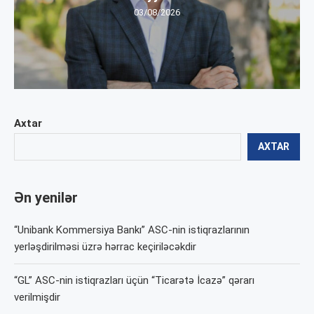
03/08/2026
Axtar
AXTAR
Ən yenilər
“Unibank Kommersiya Bankı” ASC-nin istiqrazlarının
yerləşdirilməsi üzrə hərrac keçiriləcəkdir
“GL” ASC-nin istiqrazları üçün “Ticarətə İcazə” qərarı
verilmişdir