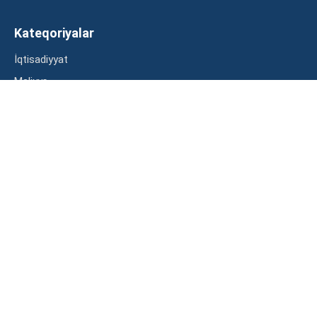
Kateqoriyalar
İqtisadiyyat
Maliyyə
Müsahibə
Statistika
Abunə ol
Mən şərtləri oxudum və razılaşdım