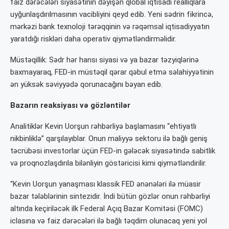
faiz dərəcələri siyasətinin dəyişən qlobal iqtisadi reallıqlara
uyğunlaşdırılmasının vacibliyini qeyd edib. Yeni sədrin fikrincə,
mərkəzi bank texnoloji tərəqqinin və rəqəmsal iqtisadiyyatın
yaratdığı riskləri daha operativ qiymətləndirməlidir.
Müstəqillik: Sədr hər hansı siyasi və ya bazar təzyiqlərinə
baxmayaraq, FED-in müstəqil qərar qəbul etmə səlahiyyətinin
ən yüksək səviyyədə qorunacağını bəyan edib.
Bazarın reaksiyası və gözləntilər
Analitiklər Kevin Uorşun rəhbərliyə başlamasını “ehtiyatlı
nikbinliklə” qarşılayıblar. Onun maliyyə sektoru ilə bağlı geniş
təcrübəsi investorlar üçün FED-in gələcək siyasətində sabitlik
və proqnozlaşdırıla bilənliyin göstəricisi kimi qiymətləndirilir.
“Kevin Uorşun yanaşması klassik FED ənənələri ilə müasir
bazar tələblərinin sintezidir. İndi bütün gözlər onun rəhbərliyi
altında keçiriləcək ilk Federal Açıq Bazar Komitəsi (FOMC)
iclasına və faiz dərəcələri ilə bağlı təqdim olunacaq yeni yol