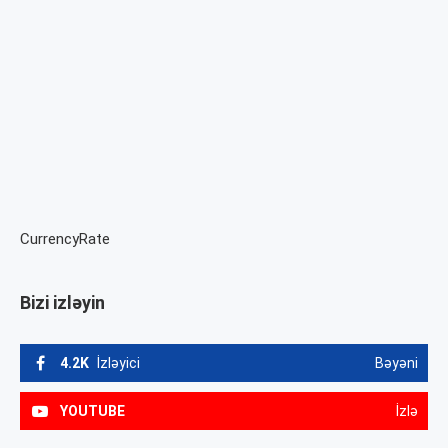
CurrencyRate
Bizi izləyin
4.2K
İzləyici
Bəyəni
YOUTUBE
İzlə