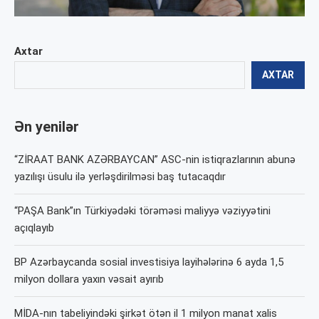
Axtar
AXTAR
Ən yenilər
“ZİRAAT BANK AZƏRBAYCAN” ASC-nin istiqrazlarının abunə
yazılışı üsulu ilə yerləşdirilməsi baş tutacaqdır
“PAŞA Bank”ın Türkiyədəki törəməsi maliyyə vəziyyətini
açıqlayıb
BP Azərbaycanda sosial investisiya layihələrinə 6 ayda 1,5
milyon dollara yaxın vəsait ayırıb
MİDA-nın tabeliyindəki şirkət ötən il 1 milyon manat xalis