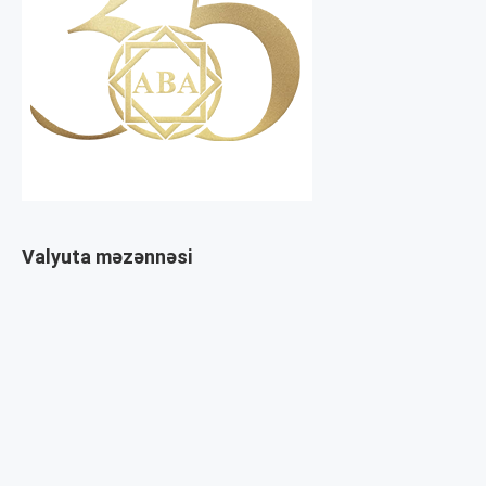
Valyuta məzənnəsi