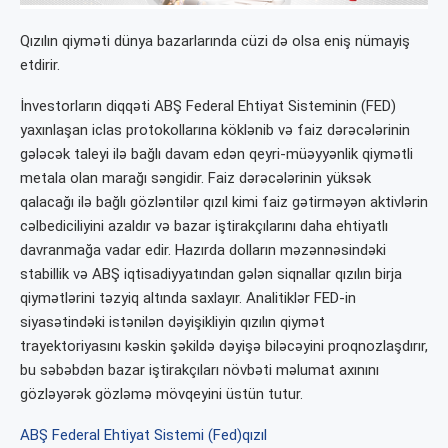
Qızılın qiyməti dünya bazarlarında cüzi də olsa eniş nümayiş
etdirir.
İnvestorların diqqəti ABŞ Federal Ehtiyat Sisteminin (FED)
yaxınlaşan iclas protokollarına köklənib və faiz dərəcələrinin
gələcək taleyi ilə bağlı davam edən qeyri-müəyyənlik qiymətli
metala olan marağı səngidir. Faiz dərəcələrinin yüksək
qalacağı ilə bağlı gözləntilər qızıl kimi faiz gətirməyən aktivlərin
cəlbediciliyini azaldır və bazar iştirakçılarını daha ehtiyatlı
davranmağa vadar edir. Hazırda dolların məzənnəsindəki
stabillik və ABŞ iqtisadiyyatından gələn siqnallar qızılın birja
qiymətlərini təzyiq altında saxlayır. Analitiklər FED-in
siyasətindəki istənilən dəyişikliyin qızılın qiymət
trayektoriyasını kəskin şəkildə dəyişə biləcəyini proqnozlaşdırır,
bu səbəbdən bazar iştirakçıları növbəti məlumat axınını
gözləyərək gözləmə mövqeyini üstün tutur.
ABŞ Federal Ehtiyat Sistemi (Fed)
qızıl