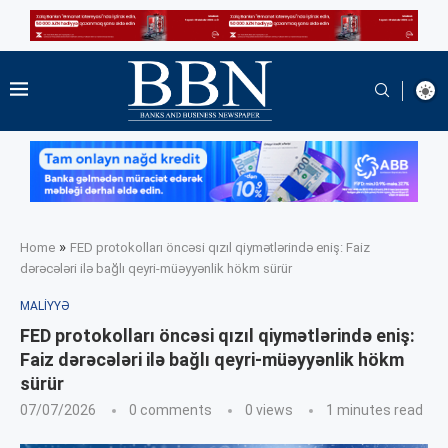
»
Home
FED protokolları öncəsi qızıl qiymətlərində eniş: Faiz
dərəcələri ilə bağlı qeyri-müəyyənlik hökm sürür
MALIYYƏ
FED protokolları öncəsi qızıl qiymətlərində eniş:
Faiz dərəcələri ilə bağlı qeyri-müəyyənlik hökm
sürür
07/07/2026
0 comments
0
views
1 minutes read