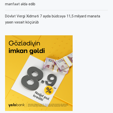
mənfəət əldə edib
Dövlət Vergi Xidməti 7 ayda büdcəyə 11,5 milyard manata
yaxın vəsait köçürüb