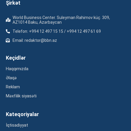
Şirkət
World Business Center. Suleyman Rahimov küç. 309,
AZ1014 Baku, Azərbaycan
Telefon: +994 12 497 15 15 / +994 12 497 61 69
Email: redaktor@bbn.az
Keçidlər
Haqqımızda
Əlaqə
Reklam
Məxfilik siyasəti
Kateqoriyalar
İqtisadiyyat