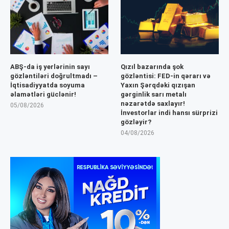
ABŞ-da iş yerlərinin sayı
Qızıl bazarında şok
gözləntiləri doğrultmadı –
gözləntisi: FED-in qərarı və
İqtisadiyyatda soyuma
Yaxın Şərqdəki qızışan
əlamətləri güclənir!
gərginlik sarı metalı
nəzarətdə saxlayır!
05/08/2026
İnvestorlar indi hansı sürprizi
gözləyir?
04/08/2026