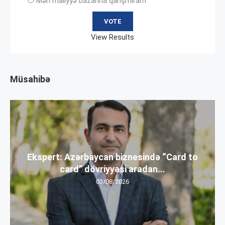
Mən maliyyə bazarına qarışmıram
View Results
Müsahibə
Ekspert: Azərbaycan biznesində “Card to
card” dövriyyəsi aradan...
03/08/2026