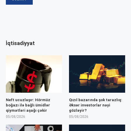
İqtisadiyyat
Neft ucuzlaşır: Hörmüz
Qızıl bazarında şok tarazlıq:
boğazı ilə bağlı ümidlər
Əksər investorlar nəyi
qiymətləri aşağı çəkir
gözləyir?
05/08/2026
05/08/2026