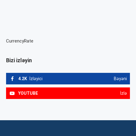
CurrencyRate
Bizi izləyin
4.2K
İzləyici
Bəyəni
YOUTUBE
İzlə