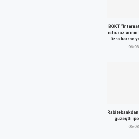
BOKT “Internat
istiqrazlarının
üzrə hərrac y
06/08
Rabitəbankdan “
güzəştli ip
05/08