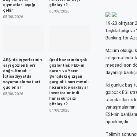
qiymətləri aşağı
gözləyir?
çəkir
05/08/2026
05/08/2026
19-20 oktyabr 2
təşkilatçılığı v
Banking for Aze
Məlum olduğu ki
istiqamətində tə
ABŞ-da iş yerlərinin
Qızıl bazarında şok
məqsədi son döv
sayı gözləntiləri
gözləntisi: FED-in
doğrultmadı –
qərarı və Yaxın
dayanıqlı bankçıl
İqtisadiyyatda
Şərqdəki qızışan
soyuma əlamətləri
gərginlik sarı metalı
İki günlük baş 
güclənir!
nəzarətdə saxlayır!
gələcək ESİ stra
İnvestorlar indi
05/08/2026
hansı sürprizi
standartları, st
gözləyir?
yanaşmalarının 
04/08/2026
ESİ-nin bankları
aparılmışdır.
Təlimin sonuncu 