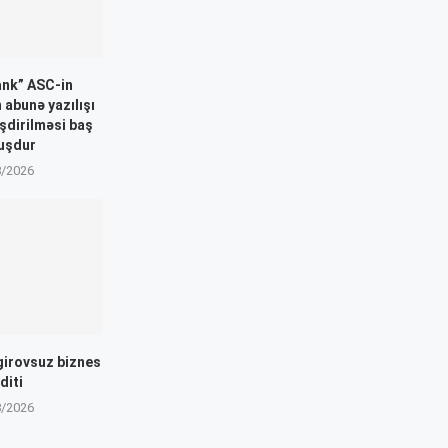
ank” ASC-in
n abunə yazılışı
əşdirilməsi baş
uşdur
8/2026
girovsuz biznes
diti
8/2026