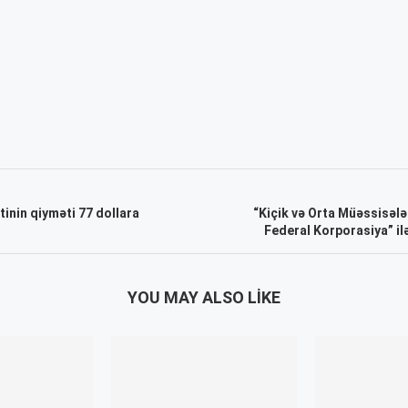
inin qiyməti 77 dollara
“Kiçik və Orta Müəssisələr
Federal Korporasiya” ilə
YOU MAY ALSO LIKE