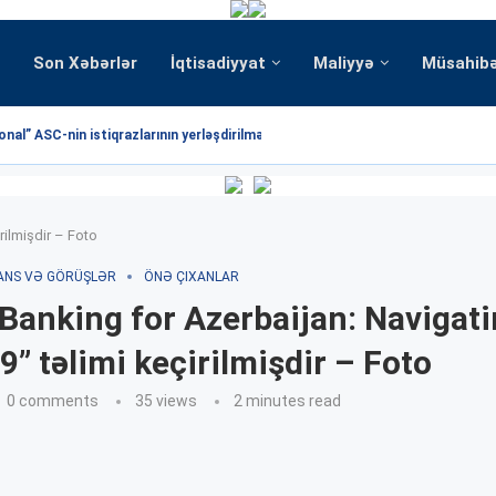
Son Xəbərlər
İqtisadiyyat
Maliyyə
Müsahib
nal” ASC-nin istiqrazlarının yerləşdirilməsi üzrə hərrac yekunlaşmışdır
rilmişdir – Foto
ANS VƏ GÖRÜŞLƏR
ÖNƏ ÇIXANLAR
Banking for Azerbaijan: Navigat
” təlimi keçirilmişdir – Foto
0 comments
35
views
2 minutes read