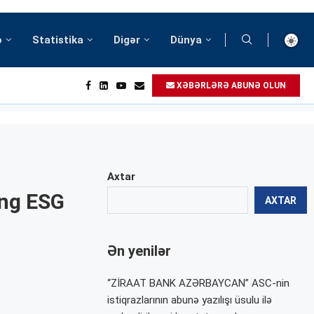
ə
Statistika
Digər
Dünya
XƏBƏRLƏRƏ ABUNƏ OLUN
Axtar
ing ESG
AXTAR
Ən yenilər
“ZİRAAT BANK AZƏRBAYCAN” ASC-nin
istiqrazlarının abunə yazılışı üsulu ilə