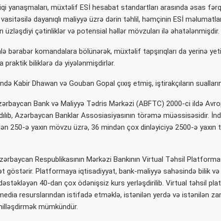
iqi yanaşmaları, müxtəlif ESİ hesabat standartları arasında əsas fərql
 vasitəsilə dayanıqlı maliyyə üzrə dərin təhlil, həmçinin ESİ məlumatl
 üzləşdiyi çətinliklər və potensial həllər mövzuları ilə əhatələnmişdir.
imlə bərabər komandalara bölünərək, müxtəlif tapşırıqları da yerinə ye
 praktik biliklərə də yiyələnmişdirlər.
ndə Kabir Dhawan və Gouban Gopal çıxış etmiş, iştirakçıların sualların
zərbaycan Bank və Maliyyə Tədris Mərkəzi (ABFTC) 2000-ci ildə Avropa
dılıb, Azərbaycan Banklar Assosiasiyasının törəmə müəssisəsidir. İnd
n 250-ə yaxın mövzu üzrə, 36 mindən çox dinləyiciyə 2500-ə yaxın t
Azərbaycan Respublikasının Mərkəzi Bankının Virtual Təhsil Platformas
yət göstərir. Platformaya iqtisadiyyat, bank-maliyyə sahəsində bilik və
dəstəkləyən 40-dan çox ödənişsiz kurs yerləşdirilib. Virtual təhsil pl
imedia resurslarından istifadə etməklə, istənilən yerdə və istənilən z
milləşdirmək mümkündür.