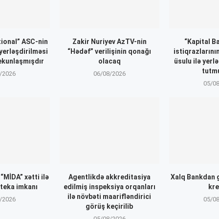
ional” ASC-nin
Zakir Nuriyev AzTV-nin
“Kapital B
 yerləşdirilməsi
“Hədəf” verilişinin qonağı
istiqrazlarını
ekunlaşmışdır
olacaq
üsulu ilə yerl
tutm
/2026
06/08/2026
05/0
MİDA” xətti ilə
Agentlikdə akkreditasiya
Xalq Bankdan 
oteka imkanı
edilmiş inspeksiya orqanları
kre
ilə növbəti maarifləndirici
/2026
05/0
görüş keçirilib
05/08/2026