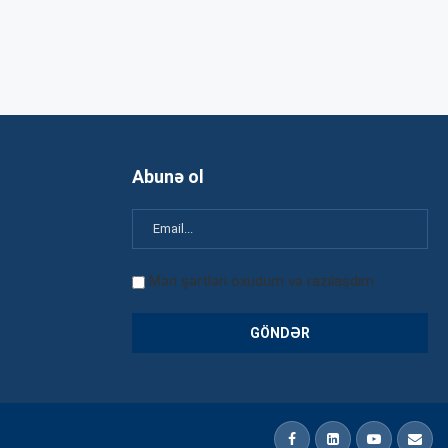
Abunə ol
Mən şərtləri oxudum və razılaşdım