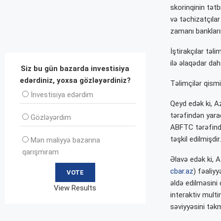
skorinqinin tətb
və təchizatçılar
zamanı bankların
İştirakçılar təl
ilə əlaqədar daha
Siz bu gün bazarda investisiya
edərdiniz, yoxsa gözləyərdiniz?
Təlimçilər qismi
İnvеstisiya edərdim
Qeyd edək ki, A
tərəfindən yara
Gözləyərdim
ABFTC tərəfində
təşkil edilmişdir.
Mən maliyyə bazarına
qarışmıram
Əlavə edək ki, 
cbar.az
) fəaliy
əldə edilməsini 
View Results
interaktiv mult
səviyyəsini tək