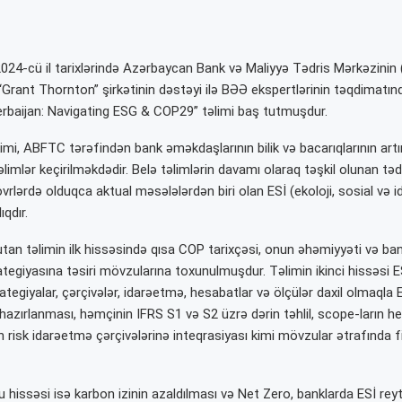
024-cü il tarixlərində Azərbaycan Bank və Maliyyə Tədris Mərkəzini
ə “Grant Thornton” şirkətinin dəstəyi ilə BƏƏ ekspertlərinin təqdimatı
rbaijan: Navigating ESG & COP29” təlimi baş tutmuşdur.
mi, ABFTC tərəfindən bank əməkdaşlarının bilik və bacarıqlarının artı
limlər keçirilməkdədir. Belə təlimlərin davamı olaraq təşkil olunan təd
rlərdə olduqca aktual məsələlərdən biri olan ESİ (ekoloji, sosial və 
ıqdır.
tutan təlimin ilk hissəsində qısa COP tarixçəsi, onun əhəmiyyəti və b
tegiyasına təsiri mövzularına toxunulmuşdur. Təlimin ikinci hissəsi ES
rategiyalar, çərçivələr, idarəetmə, hesabatlar və ölçülər daxil olmaqla 
hazırlanması, həmçinin IFRS S1 və S2 üzrə dərin təhlil, scope-ların h
n risk idarəetmə çərçivələrinə inteqrasiyası kimi mövzular ətrafında f
hissəsi isə karbon izinin azaldılması və Net Zero, banklarda ESİ reyt