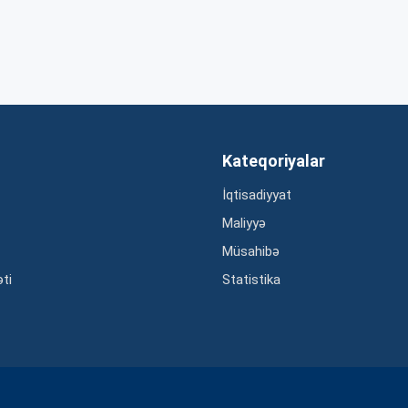
Kateqoriyalar
İqtisadiyyat
Maliyyə
Müsahibə
əti
Statistika