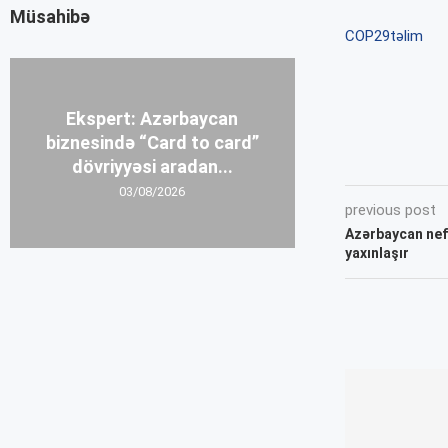
Müsahibə
COP29
təlim
Ekspert: Azərbaycan
biznesində “Card to card”
dövriyyəsi aradan...
03/08/2026
previous post
Azərbaycan neft
yaxınlaşır