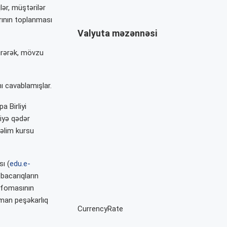
ər, müştərilər
arının toplanması
Valyuta məzənnəsi
tirərək, mövzu
ı cavablamışlar.
 Birliyi
iyə qədər
əlim kursu
ı (
edu.e-
 bacarıqların
atfomasının
aman peşəkarlıq
CurrencyRate