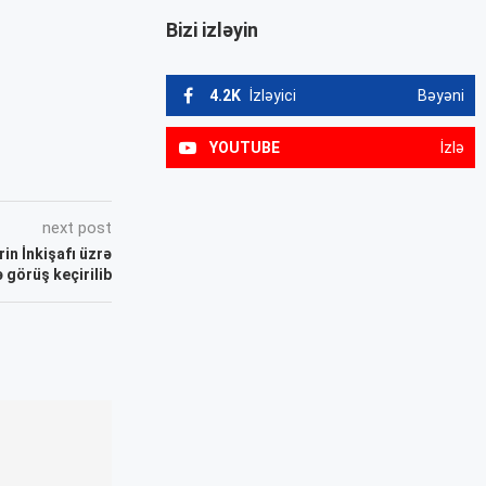
Bizi izləyin
4.2K
İzləyici
Bəyəni
YOUTUBE
İzlə
next post
in İnkişafı üzrə
 görüş keçirilib