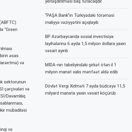
yerləşdirilməsi baş tutacaqdır
“PAŞA Bank”ın Türkiyədəki törəməsi
n (ABFTC)
maliyyə vəziyyətini açıqlayıb
nda “Green
BP Azərbaycanda sosial investisiya
layihələrinə 6 ayda 1,5 milyon dollara yaxın
rılması
vəsait ayırıb
birin əsas
idarəetmə) və
MİDA-nın tabeliyindəki şirkət ötən il 1
milyon manat xalis mənfəət əldə edib
ank sektorunun
Dövlət Vergi Xidməti 7 ayda büdcəyə 11,5
İ çərçivələri və
milyard manata yaxın vəsait köçürüb
ESİ/Davamlılıq
esablanması,
ikir mübadiləsi
inqi və