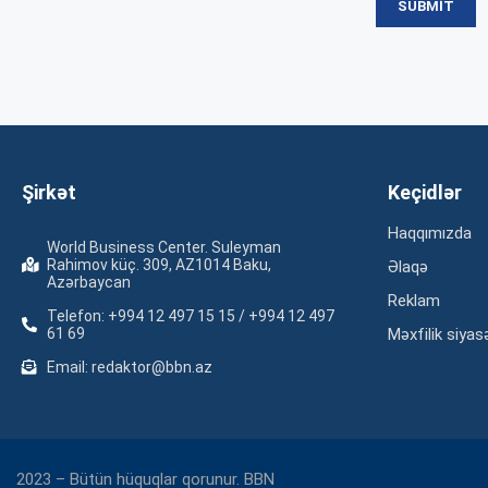
Şirkət
Keçidlər
Haqqımızda
World Business Center. Suleyman
Rahimov küç. 309, AZ1014 Baku,
Əlaqə
Azərbaycan
Reklam
Telefon: +994 12 497 15 15 / +994 12 497
61 69
Məxfilik siyas
Email: redaktor@bbn.az
2023 – Bütün hüquqlar qorunur. BBN