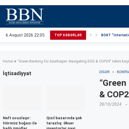
6 Avqust 2026 22:05
TOP XƏBƏRLƏR
BOKT “Internatio
»
Home
“Green Banking for Azerbaijan: Navigating ESG & COP29” təlimi keçi
DIGƏR
KONFR
İqtisadiyyat
“Green 
& COP29
28/10/2024
Neft ucuzlaşır:
Qızıl bazarında şok
Hörmüz boğazı ilə
tarazlıq: Əksər
bağlı ümidlər
investorlar nəyi