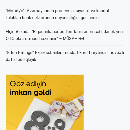
“Moody’s”: Azərbaycanda prudensial siyasət və kapital
tələbləri bank sektorunun dayanıqlılığını gücləndirir
Elçin Əlizadə: “Birjadankənar əqdləri tam rəqəmsal edəcək yeni
OTC platforması hazırlanır” – MÜSAHİBƏ
“Fitch Ratings” Expressbankın müsbət kredit reytinqini növbəti
dəfə təsdiqləyib