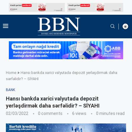
»
Home
Hansı bankda xarici valyutada depozit yerləşdirmək daha
sərfəlidir? – SİYAHI
BANK
Hansı bankda xarici valyutada depozit
yerləşdirmək daha sərfəlidir? – SİYAHI
02/03/2022
0 comments
6
views
0 minutes read