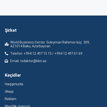
Şirkət
World Business Center. Suleyman Rahimov küç. 309,
AZ1014 Baku, Azərbaycan
Telefon: +994 12 497 15 15 / +994 12 497 61 69
Email: redaktor@bbn.az
Keçidlər
Haqqımızda
Əlaqə
Reklam
Məxfilik siyasəti