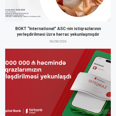
BOKT “International” ASC-nin istiqrazlarının
yerləşdirilməsi üzrə hərrac yekunlaşmışdır
06/08/2026