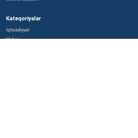
Kateqoriyalar
İqtisadiyyat
Maliyyə
Müsahibə
Statistika
Abunə ol
Mən şərtləri oxudum və razılaşdım