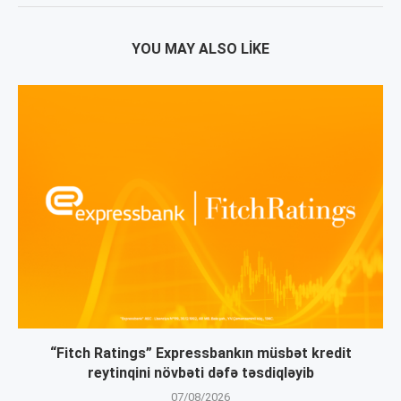
YOU MAY ALSO LIKE
“Fitch Ratings” Expressbankın müsbət kredit
reytinqini növbəti dəfə təsdiqləyib
07/08/2026