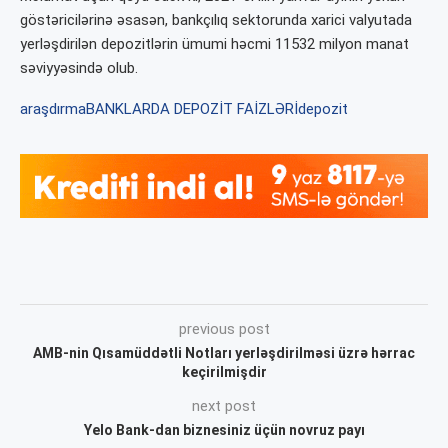
göstəricilərinə əsasən, bankçılıq sektorunda xarici valyutada
yerləşdirilən depozitlərin ümumi həcmi 11532 milyon manat
səviyyəsində olub.
araşdırma
BANKLARDA DEPOZİT FAİZLƏRİ
depozit
previous post
AMB-nin Qısamüddətli Notları yerləşdirilməsi üzrə hərrac
keçirilmişdir
next post
Yelo Bank-dan biznesiniz üçün novruz payı