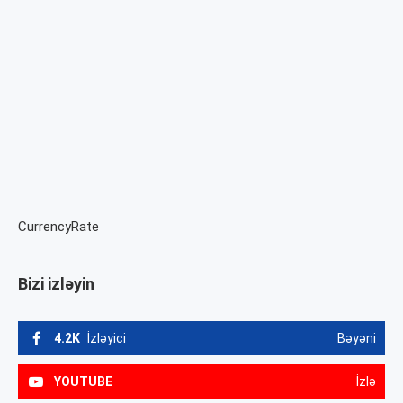
CurrencyRate
Bizi izləyin
4.2K
İzləyici
Bəyəni
YOUTUBE
İzlə