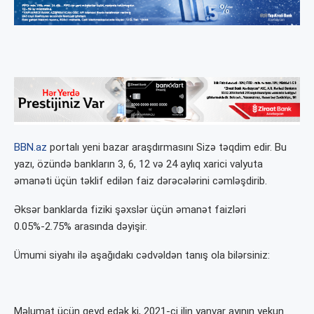
BBN.az
portalı yeni bazar araşdırmasını Sizə təqdim edir. Bu
yazı, özündə bankların 3, 6, 12 və 24 aylıq xarici valyuta
əmanəti üçün təklif edilən faiz dərəcələrini cəmləşdirib.
Əksər banklarda fiziki şəxslər üçün əmanət faizləri
0.05%-2.75% arasında dəyişir.
Ümumi siyahı ilə aşağıdakı cədvəldən tanış ola bilərsiniz:
Məlumat üçün qeyd edək ki, 2021-ci ilin yanvar ayının yekun