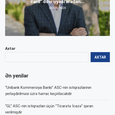
card” dövriyyəsi aradan...
03/08/2026
Axtar
AXTAR
Ən yenilər
“Unibank Kommersiya Bankı” ASC-nin istiqrazlarının
yerləşdirilməsi üzrə hərrac keçiriləcəkdir
“GL” ASC-nin istiqrazları üçün “Ticarətə İcazə” qərarı
verilmişdir