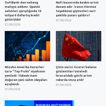
SoftBank-dən nəhəng
Neft bazarında kəskin artım
maliyyə addımı: OpenAI
davam edir: İranın Hörmüz
səhmləri qarşılığında 10
təşəbbüsü qiymətləri sərt
milyard dollarlıq kredit
şəkildə yuxarı qaldırır!
götürüldü!
07/08/2026
07/08/2026
Mizuho Amerika bazarları
Çinin xarici ticarət balansı
üzrə “Top Picks” siyahısını
gözləntiləri üstələdi:
yenilədi: Yüksək inam
İxracatdakı güclü artım
doğuran yeni səhm ideyaları
rekorda imza atdı!
açıqlandı
07/08/2026
07/08/2026