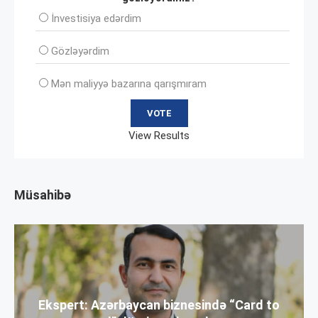
İnvеstisiya edərdim
Gözləyərdim
Mən maliyyə bazarına qarışmıram
View Results
Müsahibə
Ekspert: Azərbaycan biznesində “Card to