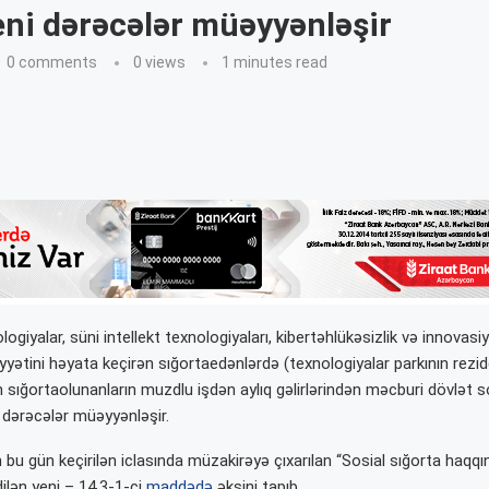
ni dərəcələr müəyyənləşir
0 comments
0
views
1 minutes read
giyalar, süni intellekt texnologiyaları, kibertəhlükəsizlik və innovasi
iyyətini həyata keçirən sığortaedənlərdə (texnologiyalar parkının rezide
 sığortaolunanların muzdlu işdən aylıq gəlirlərindən məcburi dövlət s
 dərəcələr müəyyənləşir.
in bu gün keçirilən iclasında müzakirəyə çıxarılan “Sosial sığorta haqqı
ilən yeni – 14.3-1-ci
maddədə
əksini tapıb.