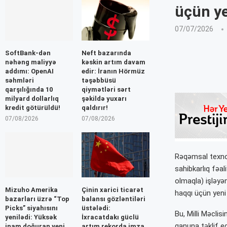
üçün ye
07/07/2026
SoftBank-dən
Neft bazarında
nəhəng maliyyə
kəskin artım davam
addımı: OpenAI
edir: İranın Hörmüz
səhmləri
təşəbbüsü
qarşılığında 10
qiymətləri sərt
milyard dollarlıq
şəkildə yuxarı
kredit götürüldü!
qaldırır!
07/08/2026
07/08/2026
Rəqəmsal texnolo
sahibkarlıq fəal
olmaqla) işləyən
Mizuho Amerika
Çinin xarici ticarət
haqqı üçün yeni
bazarları üzrə “Top
balansı gözləntiləri
Picks” siyahısını
üstələdi:
Bu, Milli Məclis
yenilədi: Yüksək
İxracatdakı güclü
qanuna təklif ed
inam doğuran yeni
artım rekorda imza