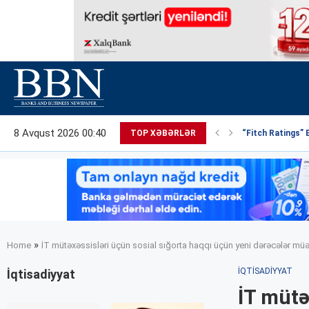
8 Avqust 2026 00:40
TOP XƏBƏRLƏR
“Fitch Ratings” 
»
Home
İT mütəxəssisləri üçün sosial sığorta haqqı üçün yeni dərəcələr müə
İQTISADIYYAT
İqtisadiyyat
İT mütə