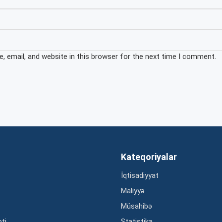
 email, and website in this browser for the next time I comment.
Kateqoriyalar
İqtisadiyyat
Maliyyə
Müsahibə
əti
Statistika