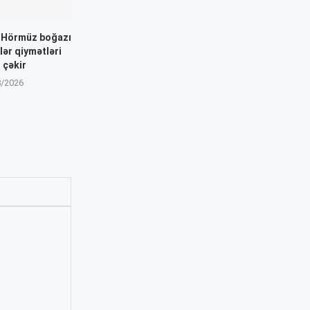
: Hörmüz boğazı
dlər qiymətləri
 çəkir
8/2026