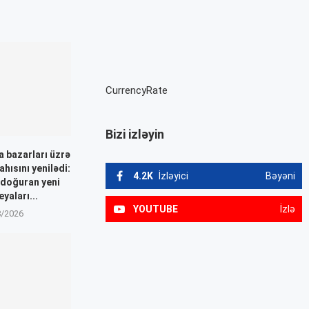
CurrencyRate
Bizi izləyin
 bazarları üzrə
ahısını yenilədi:
4.2K
İzləyici
Bəyəni
 doğuran yeni
yaları...
YOUTUBE
İzlə
8/2026