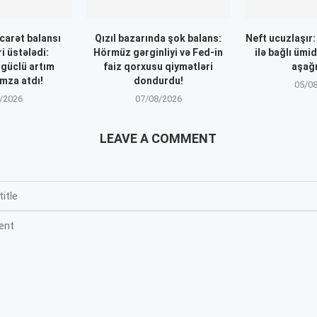
icarət balansı
Qızıl bazarında şok balans:
Neft ucuzlaşır
i üstələdi:
Hörmüz gərginliyi və Fed-in
ilə bağlı ümi
 güclü artım
faiz qorxusu qiymətləri
aşağı
mza atdı!
dondurdu!
05/0
/2026
07/08/2026
LEAVE A COMMENT