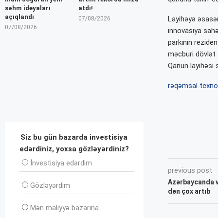
səhm ideyaları
atdı!
açıqlandı
Layihəyə əsasən,
07/08/2026
07/08/2026
innovasiya sahəl
parkının reziden
məcburi dövlət 
Qanun layihəsi s
rəqəmsal texnol
Siz bu gün bazarda investisiya
edərdiniz, yoxsa gözləyərdiniz?
İnvеstisiya edərdim
previous post
Azərbaycanda ve
Gözləyərdim
dən çox artıb
Mən maliyyə bazarına