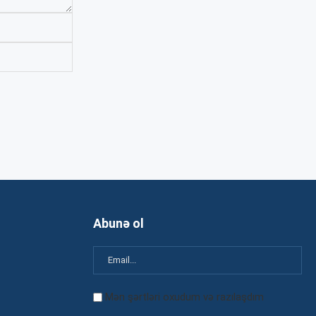
Abunə ol
Mən şərtləri oxudum və razılaşdım