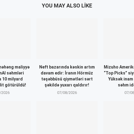
YOU MAY ALSO LIKE
nəhəng maliyyə
Neft bazarında kəskin artım
Mizuho Amerika
nAI səhmləri
davam edir: İranın Hörmüz
“Top Picks” siy
a 10 milyard
təşəbbüsü qiymətləri sərt
Yüksək inam
dit götürüldü!
şəkildə yuxarı qaldırır!
səhm ide
/2026
07/08/2026
07/0