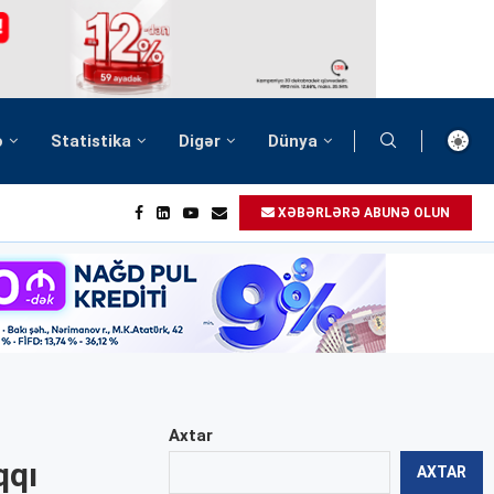
ə
Statistika
Digər
Dünya
XƏBƏRLƏRƏ ABUNƏ OLUN
Axtar
qqı
AXTAR