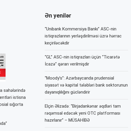
Ən yenilər
“Unibank Kommersiya Bankı” ASC-nin
istiqrazlarının yerləşdirilməsi üzrə hərrac
keçiriləcəkdir
“GL” ASC-nin istiqrazları üçün “Ticarətə
İcazə” qərarı verilmişdir
“Moody’s”: Azərbaycanda prudensial
siyasət və kapital tələbləri bank sektorunun
ya sahələrində
dayanıqlılığını gücləndirir
ntləri istisna
osial sığorta
Elçin Əlizadə: “Birjadankənar əqdləri tam
rəqəmsal edəcək yeni OTC platforması
hazırlanır” – MÜSAHİBƏ
nda”