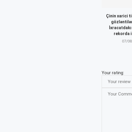
Çinin xarici t
gözləntilər
İxracatdakı
rekorda i
07/08
Your rating: