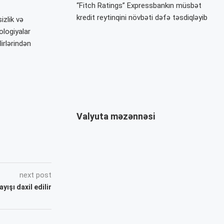
“Fitch Ratings” Expressbankın müsbət
kredit reytinqini növbəti dəfə təsdiqləyib
izlik və
ologiyalar
irlərindən
Valyuta məzənnəsi
next post
yışı daxil edilir