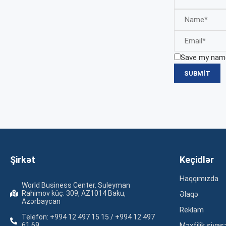
Save my name,
Şirkət
Keçidlər
Haqqımızda
World Business Center. Suleyman
Rahimov küç. 309, AZ1014 Baku,
Əlaqə
Azərbaycan
Reklam
Telefon: +994 12 497 15 15 / +994 12 497
61 69
Məxfilik siyas