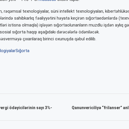
 rəqəmsal texnologiyalar, süni intellekt texnologiyaları, kibertəhlükəs
ərində sahibkarlıq fəaliyyətini həyata keçirən sığortaedənlərdə (texn
tləri istisna olmaqla) işləyən sığortaolunanların muzdlu işdən aylıq gəl
sosial sığorta haqqı aşağıdakı dərəcələrlə ödəniləcək.
əsverməyə çıxarılaraq birinci oxunuşda qəbul edilib.
ogiyalar
Sığorta
rgi ödəyicilərinin sayı 3%-
Qanunvericiliyə “frilanser” anla