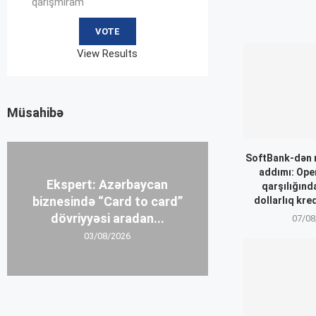
qarışmıram
View Results
Müsahibə
SoftBank-dən 
addımı: Ope
Ekspert: Azərbaycan
qarşılığınd
biznesində “Card to card”
dollarlıq kre
dövriyyəsi aradan...
07/08
03/08/2026