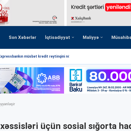
Son Xəbərlər
İqtisadiyyat
Maliyyə
Müsahib
Expressbankın müsbət kredit reytinqini növbəti dəfə...
yyənləşir
xəssisləri üçün sosial sığorta ha