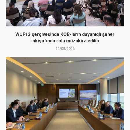
WUF13 çərçivəsində KOB-ların dayanıqlı şəhər
inkişafında rolu müzakirə edilib
21/05/2026