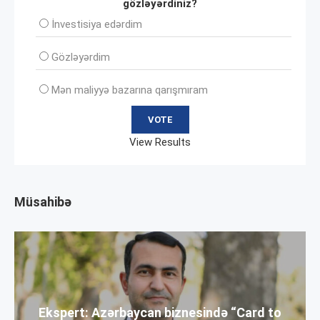
gözləyərdiniz?
İnvеstisiya edərdim
Gözləyərdim
Mən maliyyə bazarına qarışmıram
View Results
Müsahibə
Ekspert: Azərbaycan biznesində “Card to