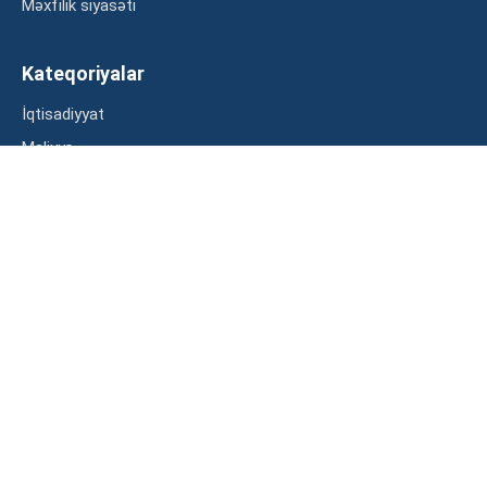
Məxfilik siyasəti
Kateqoriyalar
İqtisadiyyat
Maliyyə
Müsahibə
Statistika
Abunə ol
Mən şərtləri oxudum və razılaşdım