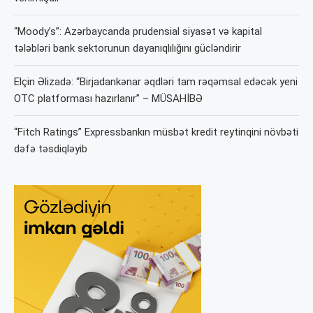
“Moody’s”: Azərbaycanda prudensial siyasət və kapital
tələbləri bank sektorunun dayanıqlılığını gücləndirir
Elçin Əlizadə: “Birjadankənar əqdləri tam rəqəmsal edəcək yeni
OTC platforması hazırlanır” – MÜSAHİBƏ
“Fitch Ratings” Expressbankın müsbət kredit reytinqini növbəti
dəfə təsdiqləyib