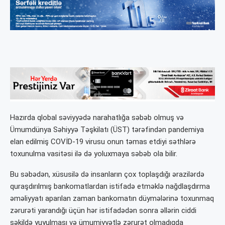
Hazırda qlobal səviyyədə narahatlığa səbəb olmuş və
Ümumdünya Səhiyyə Təşkilatı (ÜST) tərəfindən pandemiya
elan edilmiş COVİD-19 virusu onun təmas etdiyi səthlərə
toxunulma vasitəsi ilə də yoluxmaya səbəb ola bilir.
Bu səbədən, xüsusilə də insanların çox toplaşdığı ərazilərdə
quraşdırılmış bankomatlardan istifadə etməklə nağdlaşdırma
əməliyyatı aparılan zaman bankomatın düymələrinə toxunmaq
zərurəti yarandığı üçün hər istifadədən sonra əllərin ciddi
şəkildə yuyulması və ümumiyyətlə zərurət olmadıqda