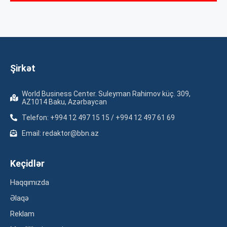
Şirkət
World Business Center. Suleyman Rahimov küç. 309,
AZ1014 Baku, Azərbaycan
Telefon: +994 12 497 15 15 / +994 12 497 61 69
Email: redaktor@bbn.az
Keçidlər
Haqqımızda
Əlaqə
Reklam