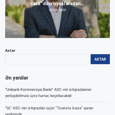
card” dövriyyəsi aradan...
03/08/2026
Axtar
AXTAR
Ən yenilər
“Unibank Kommersiya Bankı” ASC-nin istiqrazlarının
yerləşdirilməsi üzrə hərrac keçiriləcəkdir
“GL” ASC-nin istiqrazları üçün “Ticarətə İcazə” qərarı
verilmişdir