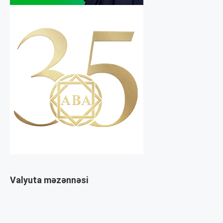
Valyuta məzənnəsi