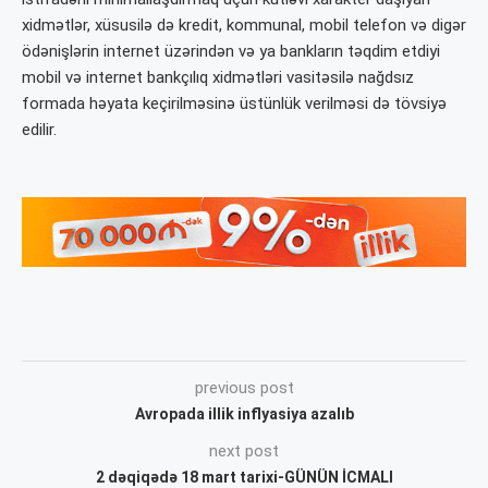
xidmətlər, xüsusilə də kredit, kommunal, mobil telefon və digər
ödənişlərin internet üzərindən və ya bankların təqdim etdiyi
mobil və internet bankçılıq xidmətləri vasitəsilə nağdsız
formada həyata keçirilməsinə üstünlük verilməsi də tövsiyə
edilir.
previous post
Avropada illik inflyasiya azalıb
next post
2 dəqiqədə 18 mart tarixi-GÜNÜN İCMALI