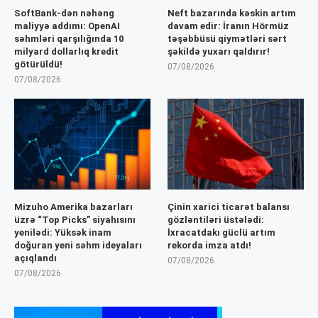
SoftBank-dən nəhəng
Neft bazarında kəskin artım
maliyyə addımı: OpenAI
davam edir: İranın Hörmüz
səhmləri qarşılığında 10
təşəbbüsü qiymətləri sərt
milyard dollarlıq kredit
şəkildə yuxarı qaldırır!
götürüldü!
07/08/2026
07/08/2026
Mizuho Amerika bazarları
Çinin xarici ticarət balansı
üzrə “Top Picks” siyahısını
gözləntiləri üstələdi:
yenilədi: Yüksək inam
İxracatdakı güclü artım
doğuran yeni səhm ideyaları
rekorda imza atdı!
açıqlandı
07/08/2026
07/08/2026