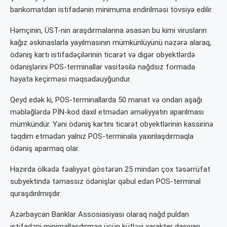
bankomatdan istifadənin minimuma endirilməsi tövsiyə edilir.
Həmçinin, ÜST-nin araşdırmalarına əsasən bu kimi virusların
kağız əskinaslarla yayılmasının mümkünlüyünü nəzərə alaraq,
ödəniş kartı istifadəçilərinin ticarət və digər obyektlərdə
ödənişlərini POS-terminallar vasitəsilə nağdsız formada
həyata keçirməsi məqsədəuyğundur.
Qeyd edək ki, POS-terminallarda 50 manat və ondan aşağı
məbləğlərdə PİN-kod daxil etmədən əməliyyatın aparılması
mümkündür. Yəni ödəniş kartını ticarət obyektlərinin kassirinə
təqdim etmədən yalnız POS-terminala yaxınlaşdırmaqla
ödəniş aparmaq olar.
Hazırda ölkədə fəaliyyət göstərən 25 mindən çox təsərrüfat
subyektində təmassız ödənişlər qəbul edən POS-terminal
quraşdırılmışdır.
Azərbaycan Banklar Assosiasiyası olaraq nağd puldan
istifadəni minimallaşdırmaq üçün kütləvi xarakter daşıyan