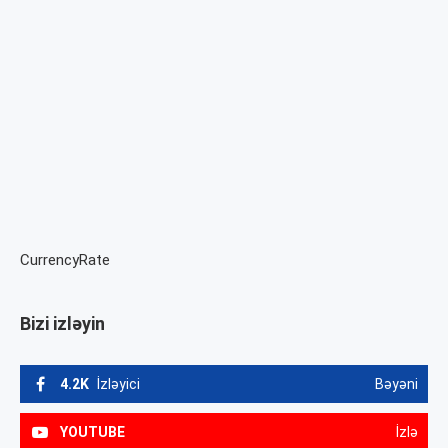
CurrencyRate
Bizi izləyin
4.2K
İzləyici
Bəyəni
YOUTUBE
İzlə