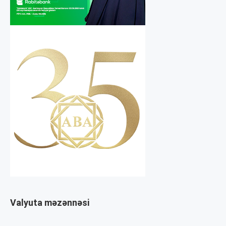
Valyuta məzənnəsi