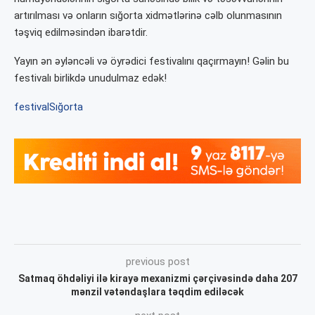
artırılması və onların sığorta xidmətlərinə cəlb olunmasının
təşviq edilməsindən ibarətdir.
Yayın ən əyləncəli və öyrədici festivalını qaçırmayın! Gəlin bu
festivalı birlikdə unudulmaz edək!
festival
Sığorta
previous post
Satmaq öhdəliyi ilə kirayə mexanizmi çərçivəsində daha 207
mənzil vətəndaşlara təqdim ediləcək