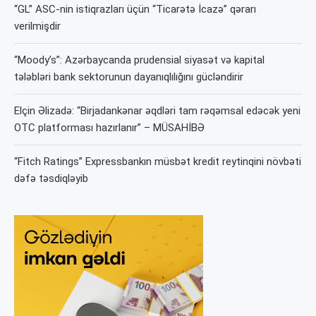
“GL” ASC-nin istiqrazları üçün “Ticarətə İcazə” qərarı
verilmişdir
“Moody’s”: Azərbaycanda prudensial siyasət və kapital
tələbləri bank sektorunun dayanıqlılığını gücləndirir
Elçin Əlizadə: “Birjadankənar əqdləri tam rəqəmsal edəcək yeni
OTC platforması hazırlanır” – MÜSAHİBƏ
“Fitch Ratings” Expressbankın müsbət kredit reytinqini növbəti
dəfə təsdiqləyib