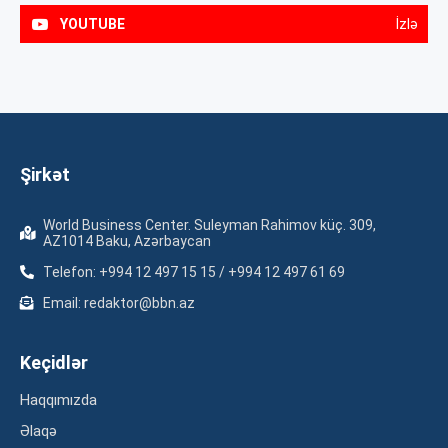
YOUTUBE
İzlə
Şirkət
World Business Center. Suleyman Rahimov küç. 309,
AZ1014 Baku, Azərbaycan
Telefon: +994 12 497 15 15 / +994 12 497 61 69
Email: redaktor@bbn.az
Keçidlər
Haqqımızda
Əlaqə