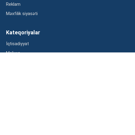
Reklam
Məxfilik siyasəti
Kateqoriyalar
İqtisadiyyat
Maliyyə
Müsahibə
Statistika
Abunə ol
Mən şərtləri oxudum və razılaşdım