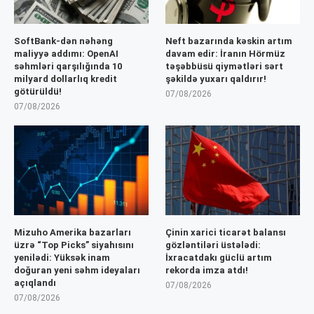
SoftBank-dən nəhəng
Neft bazarında kəskin artım
maliyyə addımı: OpenAI
davam edir: İranın Hörmüz
səhmləri qarşılığında 10
təşəbbüsü qiymətləri sərt
milyard dollarlıq kredit
şəkildə yuxarı qaldırır!
götürüldü!
07/08/2026
07/08/2026
Mizuho Amerika bazarları
Çinin xarici ticarət balansı
üzrə “Top Picks” siyahısını
gözləntiləri üstələdi:
yenilədi: Yüksək inam
İxracatdakı güclü artım
doğuran yeni səhm ideyaları
rekorda imza atdı!
açıqlandı
07/08/2026
07/08/2026