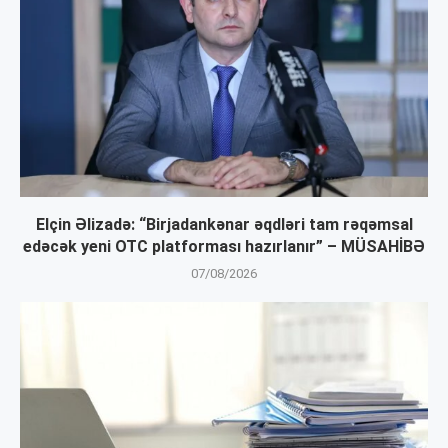
Elçin Əlizadə: “Birjadankənar əqdləri tam rəqəmsal
edəcək yeni OTC platforması hazırlanır” – MÜSAHİBƏ
07/08/2026