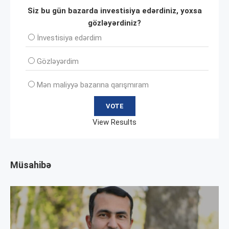
Siz bu gün bazarda investisiya edərdiniz, yoxsa
gözləyərdiniz?
İnvеstisiya edərdim
Gözləyərdim
Mən maliyyə bazarına qarışmıram
View Results
Müsahibə