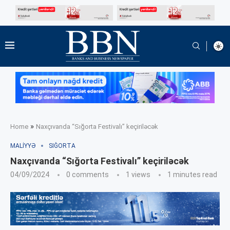
»
Home
Naxçıvanda “Sığorta Festivalı” keçiriləcək
MALIYYƏ
SIĞORTA
Naxçıvanda “Sığorta Festivalı” keçiriləcək
04/09/2024
0 comments
1
views
1 minutes read