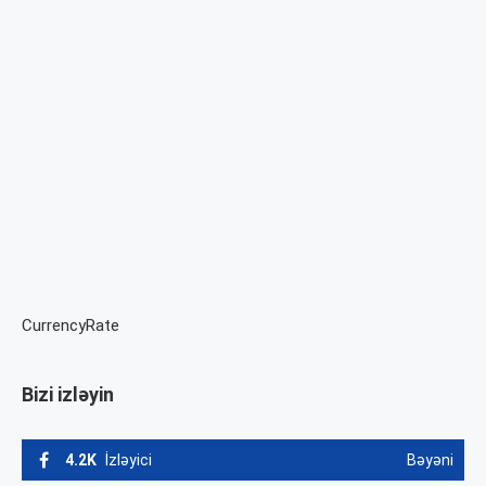
CurrencyRate
Bizi izləyin
4.2K
İzləyici
Bəyəni