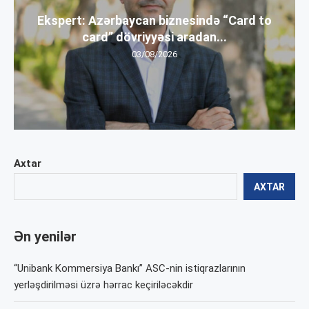
Ekspert: Azərbaycan biznesində “Card to
card” dövriyyəsi aradan...
03/08/2026
Axtar
AXTAR
Ən yenilər
“Unibank Kommersiya Bankı” ASC-nin istiqrazlarının
yerləşdirilməsi üzrə hərrac keçiriləcəkdir