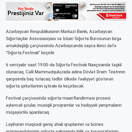
Azərbaycan Respublikasının Mərkəzi Bankı, Azərbaycan
Sığortaçılar Assosiasiyası və İcbari Sığorta Bürosunun birgə
əməkdaşlığı çərçivəsində Azərbaycanda sayca ikinci dəfə
“Sığorta Festivalı” keçirilir.
6 sentyabr saat 19:00-da Sığorta Festivalı Naxçıvanda təşkil
olunacaq. Cəlil Məmmədquluzadə adına Dövlət Dram Teatrının
qarşısında baş tutacaq tədbir ölkədə fəaliyyət göstərən
sığorta şirkətlərinin iştirakı ilə keçiriləcək.
Festival çərçivəsində sığorta maarifləndirməsi prosesi
əyləncəli şoular, musiqili proqramlar və hədiyyəli yarışmaların
müşayiətilə aparılacaq.
Layihənin məqsədi geniş əhali qruplarının və biznes
nümayəndələrinin sığorta sahəsində bilik və təsəvvürlərinin