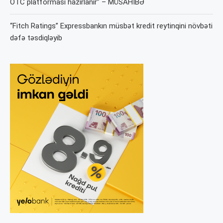
OTC platforması hazırlanır” – MÜSAHİBƏ
“Fitch Ratings” Expressbankın müsbət kredit reytinqini növbəti
dəfə təsdiqləyib