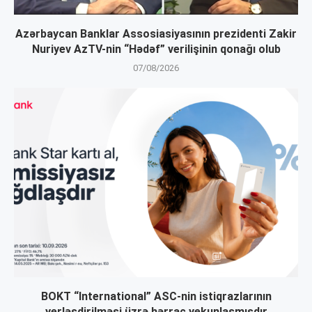
Azərbaycan Banklar Assosiasiyasının prezidenti Zakir
Nuriyev AzTV-nin “Hədəf” verilişinin qonağı olub
07/08/2026
BOKT “International” ASC-nin istiqrazlarının
yerləşdirilməsi üzrə hərrac yekunlaşmışdır