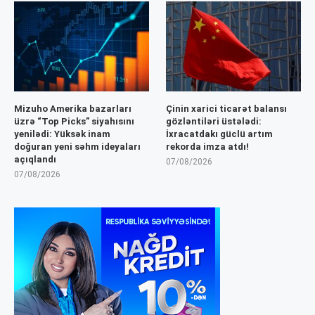
Mizuho Amerika bazarları
Çinin xarici ticarət balansı
üzrə “Top Picks” siyahısını
gözləntiləri üstələdi:
yenilədi: Yüksək inam
İxracatdakı güclü artım
doğuran yeni səhm ideyaları
rekorda imza atdı!
açıqlandı
07/08/2026
07/08/2026