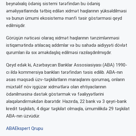
beynəlxalq ödəniş sistemi tərəfindən bu ödəniş
əməliyyatlarında tətbiq edilən xidmət haqlarının yüksəldilməsi
və bunun ümumi ekosistemə mənfi təsir göstərməsi qeyd
edilmişdir.
Görüşün nəticəsi olaraq xidmət haqlarının tənzimlənməsi
istiqamətində atılacaq addımlar və bu sahədə aidiyyəti dövlət
qurumları ilə sıx əməkdaşlıq edilməsi razılaşdırılmışdır.
Qeyd edək ki, Azərbaycan Banklar Assosiasiyası (ABA) 1990-
cı ildə kommersiya bankları tərəfindən təsis edilib. ABA-nın
əsas məqsədi üzv-təşkilatların maraqlarını qorumaq, onların
müxtəlif növ işgüzar xidmətlərə olan ehtiyaclarının
ödənilməsinə dəstək göstərmək və fəaliyyətlərini
əlaqələndirməkdən ibarətdir. Hazırda, 22 bank və 3 qeyri-bank
kredit təşkilatı, 4 digər təşkilat olmaqla, ümumilikdə 29 təşkilat
ABA-nın üzvüdür.
ABA
Ekspert Qrupu