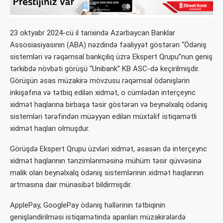
23 oktyabr 2024-cü il tarixində Azərbaycan Banklar
Assosiasiyasının (ABA) nəzdində fəaliyyət göstərən “Ödəniş
sistemləri və rəqəmsal bankçılıq üzrə Ekspert Qrupu”nun geniş
tərkibdə növbəti görüşü “Unibank” KB ASC-də keçirilmişdir.
Görüşün əsas müzakirə mövzusu rəqəmsal ödənişlərin
inkişafına və tətbiq edilən xidmət, o cümlədən interçeync
xidmət haqlarına birbaşa təsir göstərən və beynəlxalq ödəniş
sistemləri tərəfindən müəyyən edilən müxtəlif istiqamətli
xidmət haqları olmuşdur.
Görüşdə Ekspert Qrupu üzvləri xidmət, əsasən də interçeync
xidmət haqlarının tənzimlənməsinə mühüm təsir qüvvəsinə
malik olan beynəlxalq ödəniş sistemlərinin xidmət haqlarının
artmasına dair münasibət bildirmişdir.
ApplePay, GooglePay ödəniş həllərinin tətbiqinin
genişləndirilməsi istiqamətində aparılan müzakirələrdə