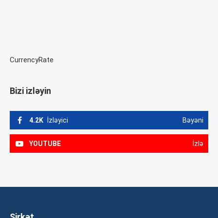
CurrencyRate
Bizi izləyin
4.2K
İzləyici
Bəyəni
YOUTUBE
İzlə
Şirkət