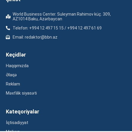
World Business Center. Suleyman Rahimov küç. 309,
AZ1014 Baku, Azərbaycan
Telefon: +994 12 497 15 15 / +994 12 497 61 69
Email: redaktor@bbn.az
Keçidlər
Haqqımızda
Əlaqə
Reklam
Məxfilik siyasəti
Kateqoriyalar
İqtisadiyyat
Maliyyə