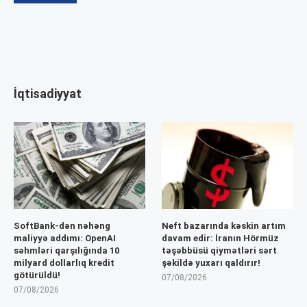
İqtisadiyyat
SoftBank-dən nəhəng
Neft bazarında kəskin artım
maliyyə addımı: OpenAI
davam edir: İranın Hörmüz
səhmləri qarşılığında 10
təşəbbüsü qiymətləri sərt
milyard dollarlıq kredit
şəkildə yuxarı qaldırır!
götürüldü!
07/08/2026
07/08/2026