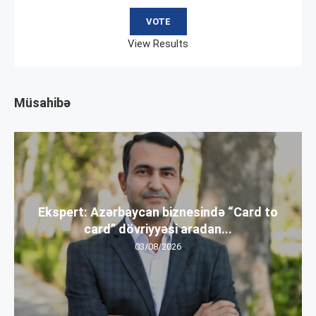
View Results
Müsahibə
Ekspert: Azərbaycan biznesində “Card to
card” dövriyyəsi aradan...
03/08/2026