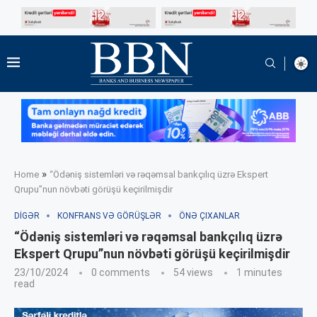
»
Home
“Ödəniş sistemləri və rəqəmsal bankçılıq üzrə Ekspert
Qrupu”nun növbəti görüşü keçirilmişdir
DIGƏR
KONFRANS VƏ GÖRÜŞLƏR
ÖNƏ ÇIXANLAR
“Ödəniş sistemləri və rəqəmsal bankçılıq üzrə
Ekspert Qrupu”nun növbəti görüşü keçirilmişdir
23/10/2024
0 comments
54
views
1 minutes
read