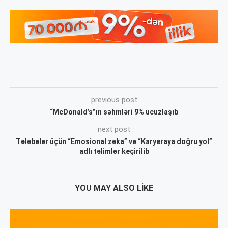
previous post
“McDonald’s”ın səhmləri 9% ucuzlaşıb
next post
Tələbələr üçün “Emosional zəka” və “Karyeraya doğru yol”
adlı təlimlər keçirilib
YOU MAY ALSO LIKE