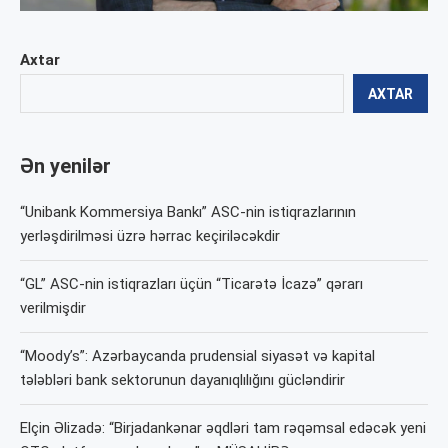
Axtar
AXTAR
Ən yenilər
“Unibank Kommersiya Bankı” ASC-nin istiqrazlarının
yerləşdirilməsi üzrə hərrac keçiriləcəkdir
“GL” ASC-nin istiqrazları üçün “Ticarətə İcazə” qərarı
verilmişdir
“Moody’s”: Azərbaycanda prudensial siyasət və kapital
tələbləri bank sektorunun dayanıqlılığını gücləndirir
Elçin Əlizadə: “Birjadankənar əqdləri tam rəqəmsal edəcək yeni