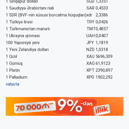
1 Sinqapur dolları
SGD
1,3351
1 Səudiyyə Ərəbistanı rialı
SAR
0,4533
1 SDR (BVF-nin xüsusi borcalma hüquqları)
xdr
2,3386
1 Türkiyə lirəsi
TRY
0,0426
1 Türkmənistan manatı
TMT
0,4857
1 Ukrayna qrivnası
UAH
0,0407
100 Yaponiya yeni
JPY
1,1819
1 Yeni Zelandiya dolları
NZD
1,0318
1 Qızıl
XAU
5696,309
1 Gümüş
XAG
61,9123
1 Platin
XPT
2390,897
1 Palladium
XPD
1902,292
valyuta