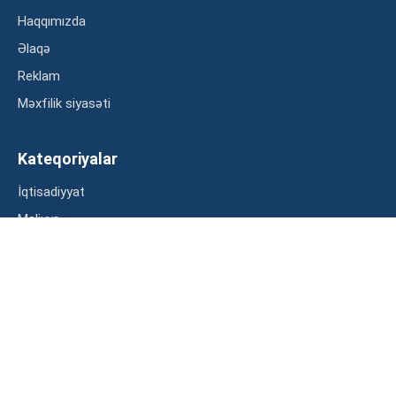
Haqqımızda
Əlaqə
Reklam
Məxfilik siyasəti
Kateqoriyalar
İqtisadiyyat
Maliyyə
Müsahibə
Statistika
Abunə ol