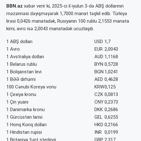
BBN.az
xəbər verir ki, 2025-ci il iyulun 3-də ABŞ dollarının
məzənnəsi dəyişməyərək 1,7000 manat təşkil edib. Türkiyə
lirəsi 0,0426 manatadək, Rusiyanın 100 rublu 2,1553 manata
kimi, avro isə 2,0043 manatadək ucuzlaşıb.
1 ABŞ dolları
USD
1,7
1 Avro
EUR
2,0043
1 Avstraliya dolları
AUD
1,1168
1 Belarus rublu
BYN
0,5728
1 Bolqarıstan levi
BGN
1,0241
1 BƏƏ dirhəmi
AED
0,4628
100 Cənubi Koreya vonu
KRW
0,125
1 Çexiya kronu
CZK
0,0813
1 Çin yuanı
CNY
0,2373
1 Danimarka kronu
DKK
0,2686
1 Gürcüstan larisi
GEL
0,6255
1 Honq Konq dolları
HKD
0,2166
1 Hindistan rupisi
INR
0,0199
1 Britaniya funt sterlinqi
GBP
2,317