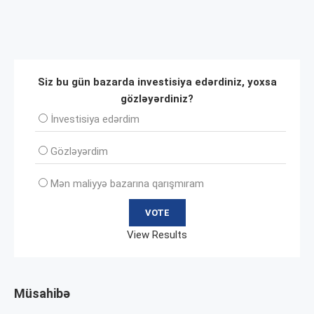
Siz bu gün bazarda investisiya edərdiniz, yoxsa
gözləyərdiniz?
İnvеstisiya edərdim
Gözləyərdim
Mən maliyyə bazarına qarışmıram
View Results
Müsahibə