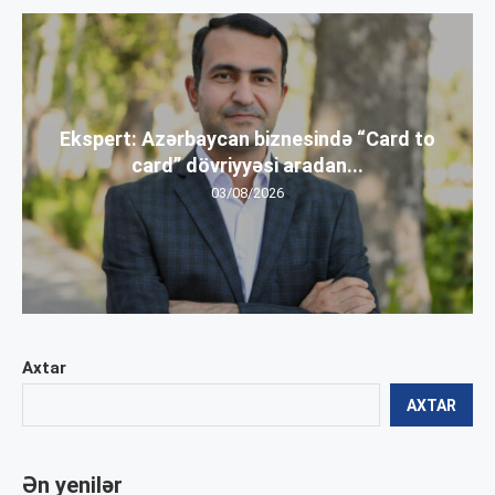
Ekspert: Azərbaycan biznesində “Card to
card” dövriyyəsi aradan...
03/08/2026
Axtar
AXTAR
Ən yenilər