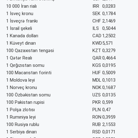
10 000 İran rialı
IRR
0,0283
1 İsveç kronu
SEK
0,1784
1 İsveçrə frankı
CHF
2,1469
1 İsrail şekeli
ILS
0,5044
1 Kanada dolları
CAD
1,2502
1 Küveyt dinarı
KWD
5,571
100 Qazaxıstan tengəsi
KZT
0,3279
1 Qətər Realı
QAR
0,4664
1 Qırğızıstan somu
KGS
0,0195
100 Macarıstan forinti
HUF
0,5009
1 Moldova leyi
MDL
0,1013
1 Norveç kronu
NOK
0,1687
100 Özbəkistan somu
UZS
0,0135
100 Pakistan rupisi
PKR
0,599
1 Polşa zlotısı
PLN
0,47
1 Rumıniya leyi
RON
0,3959
100 Rusiya rublu
RUB
2,1553
1 Serbiya dinarı
RSD
0,0171