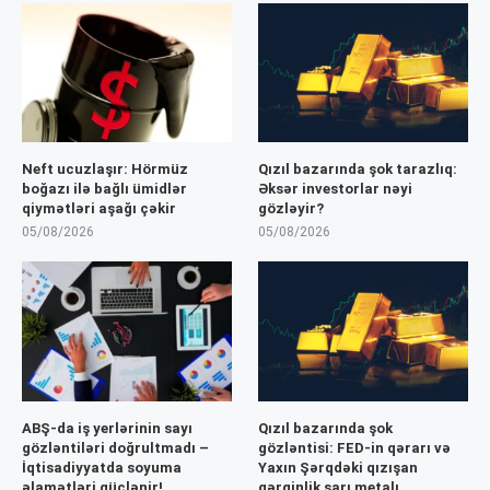
Neft ucuzlaşır: Hörmüz
Qızıl bazarında şok tarazlıq:
boğazı ilə bağlı ümidlər
Əksər investorlar nəyi
qiymətləri aşağı çəkir
gözləyir?
05/08/2026
05/08/2026
ABŞ-da iş yerlərinin sayı
Qızıl bazarında şok
gözləntiləri doğrultmadı –
gözləntisi: FED-in qərarı və
İqtisadiyyatda soyuma
Yaxın Şərqdəki qızışan
əlamətləri güclənir!
gərginlik sarı metalı