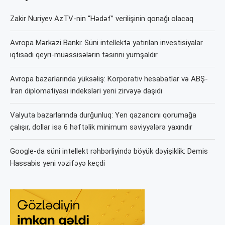
Zakir Nuriyev AzTV-nin “Hədəf” verilişinin qonağı olacaq
Avropa Mərkəzi Bankı: Süni intellektə yatırılan investisiyalar
iqtisadi qeyri-müəssisələrin təsirini yumşaldır
Avropa bazarlarında yüksəliş: Korporativ hesabatlar və ABŞ-
İran diplomatiyası indeksləri yeni zirvəyə daşıdı
Valyuta bazarlarında durğunluq: Yen qazancını qorumağa
çalışır, dollar isə 6 həftəlik minimum səviyyələrə yaxındır
Google-da süni intellekt rəhbərliyində böyük dəyişiklik: Demis
Hassabis yeni vəzifəyə keçdi