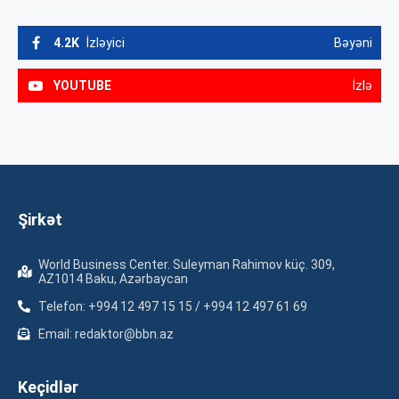
4.2K
İzləyici
Bəyəni
YOUTUBE
İzlə
Şirkət
World Business Center. Suleyman Rahimov küç. 309,
AZ1014 Baku, Azərbaycan
Telefon: +994 12 497 15 15 / +994 12 497 61 69
Email: redaktor@bbn.az
Keçidlər