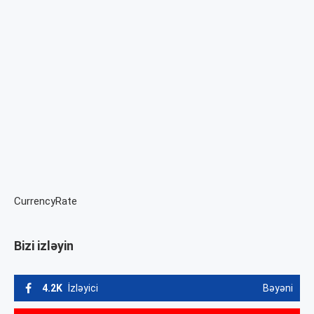
CurrencyRate
Bizi izləyin
4.2K
İzləyici
Bəyəni