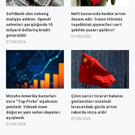
SoftBank-dən nəhəng
Neft bazarında kəskin artım
maliyyə addımı: OpenAI
davam edir: İranın Hörmüz
səhmləri qarşılığında 10
təşəbbüsü qiymətləri sərt
milyard dollarlıq kredit
şəkildə yuxarı qaldırır!
götürüldü!
07/08/2026
07/08/2026
Mizuho Amerika bazarları
Çinin xarici ticarət balansı
üzrə “Top Picks” siyahısını
gözləntiləri üstələdi:
yenilədi: Yüksək inam
İxracatdakı güclü artım
doğuran yeni səhm ideyaları
rekorda imza atdı!
açıqlandı
07/08/2026
07/08/2026