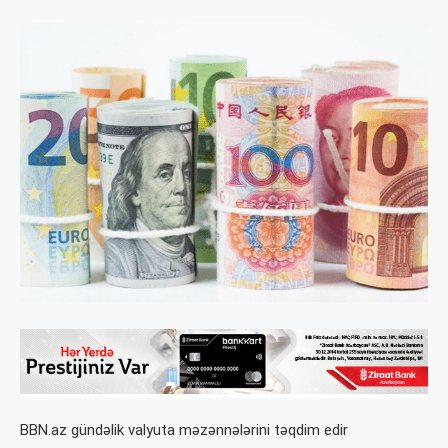
BBN.az gündəlik valyuta məzənnələrini təqdim edir