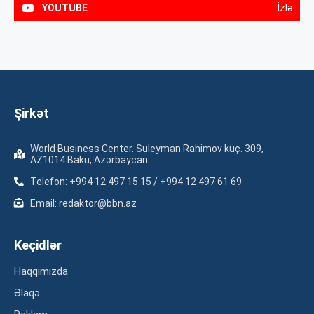
YOUTUBE
İzlə
Şirkət
World Business Center. Suleyman Rahimov küç. 309,
AZ1014 Baku, Azərbaycan
Telefon: +994 12 497 15 15 / +994 12 497 61 69
Email: redaktor@bbn.az
Keçidlər
Haqqımızda
Əlaqə