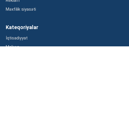
Reklam
Məxfilik siyasəti
Kateqoriyalar
İqtisadiyyat
Maliyyə
Müsahibə
Statistika
Abunə ol
Mən şərtləri oxudum və razılaşdım