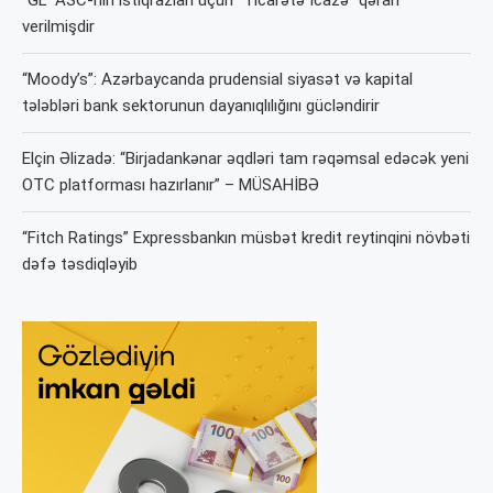
“GL” ASC-nin istiqrazları üçün “Ticarətə İcazə” qərarı
verilmişdir
“Moody’s”: Azərbaycanda prudensial siyasət və kapital
tələbləri bank sektorunun dayanıqlılığını gücləndirir
Elçin Əlizadə: “Birjadankənar əqdləri tam rəqəmsal edəcək yeni
OTC platforması hazırlanır” – MÜSAHİBƏ
“Fitch Ratings” Expressbankın müsbət kredit reytinqini növbəti
dəfə təsdiqləyib