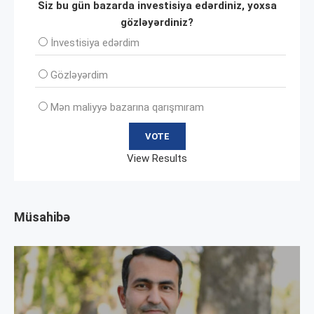
Siz bu gün bazarda investisiya edərdiniz, yoxsa
gözləyərdiniz?
İnvеstisiya edərdim
Gözləyərdim
Mən maliyyə bazarına qarışmıram
View Results
Müsahibə