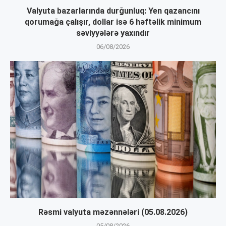
Valyuta bazarlarında durğunluq: Yen qazancını
qorumağa çalışır, dollar isə 6 həftəlik minimum
səviyyələrə yaxındır
06/08/2026
Rəsmi valyuta məzənnələri (05.08.2026)
05/08/2026