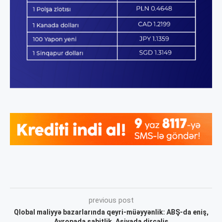
previous post
Qlobal maliyyə bazarlarında qeyri-müəyyənlik: ABŞ-da eniş,
Avropada sabitlik, Asiyada dirçəliş