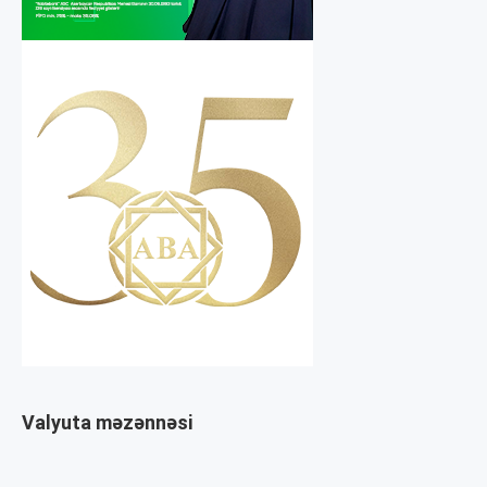
Valyuta məzənnəsi