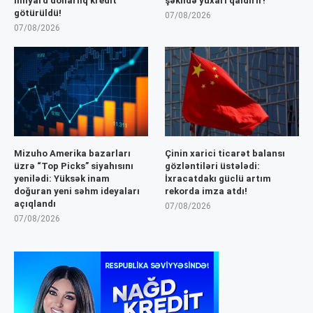
milyard dollarlıq kredit
şəkildə yuxarı qaldırır!
götürüldü!
07/08/2026
07/08/2026
Mizuho Amerika bazarları
Çinin xarici ticarət balansı
üzrə “Top Picks” siyahısını
gözləntiləri üstələdi:
yenilədi: Yüksək inam
İxracatdakı güclü artım
doğuran yeni səhm ideyaları
rekorda imza atdı!
açıqlandı
07/08/2026
07/08/2026