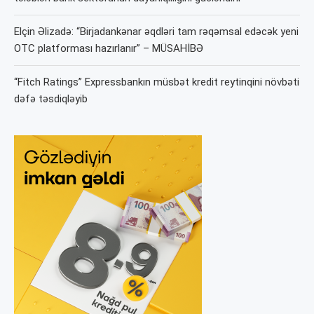
Elçin Əlizadə: “Birjadankənar əqdləri tam rəqəmsal edəcək yeni
OTC platforması hazırlanır” – MÜSAHİBƏ
“Fitch Ratings” Expressbankın müsbət kredit reytinqini növbəti
dəfə təsdiqləyib