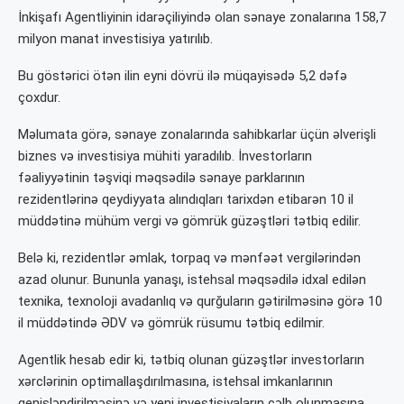
İnkişafı Agentliyinin idarəçiliyində olan sənaye zonalarına 158,7
milyon manat investisiya yatırılıb.
Bu göstərici ötən ilin eyni dövrü ilə müqayisədə 5,2 dəfə
çoxdur.
Məlumata görə, sənaye zonalarında sahibkarlar üçün əlverişli
biznes və investisiya mühiti yaradılıb. İnvestorların
fəaliyyətinin təşviqi məqsədilə sənaye parklarının
rezidentlərinə qeydiyyata alındıqları tarixdən etibarən 10 il
müddətinə mühüm vergi və gömrük güzəştləri tətbiq edilir.
Belə ki, rezidentlər əmlak, torpaq və mənfəət vergilərindən
azad olunur. Bununla yanaşı, istehsal məqsədilə idxal edilən
texnika, texnoloji avadanlıq və qurğuların gətirilməsinə görə 10
il müddətində ƏDV və gömrük rüsumu tətbiq edilmir.
Agentlik hesab edir ki, tətbiq olunan güzəştlər investorların
xərclərinin optimallaşdırılmasına, istehsal imkanlarının
genişləndirilməsinə və yeni investisiyaların cəlb olunmasına