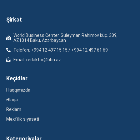
Şirkət
World Business Center. Suleyman Rahimov küç. 309,
AZ1014 Baku, Azərbaycan
Telefon: +994 12 497 15 15 / +994 12 497 61 69
Email: redaktor@bbn.az
Keçidlər
Haqqımızda
Əlaqə
Reklam
Məxfilik siyasəti
Kateqoriyalar