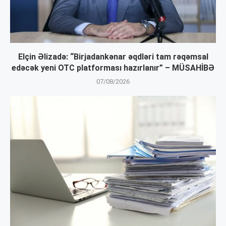
Elçin Əlizadə: “Birjadankənar əqdləri tam rəqəmsal
edəcək yeni OTC platforması hazırlanır” – MÜSAHİBƏ
07/08/2026