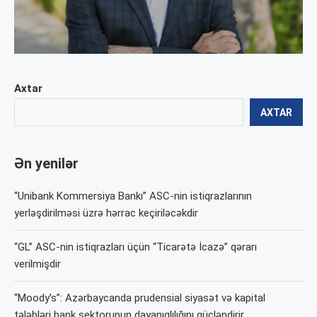
Axtar
AXTAR
Ən yenilər
“Unibank Kommersiya Bankı” ASC-nin istiqrazlarının
yerləşdirilməsi üzrə hərrac keçiriləcəkdir
“GL” ASC-nin istiqrazları üçün “Ticarətə İcazə” qərarı
verilmişdir
“Moody’s”: Azərbaycanda prudensial siyasət və kapital
tələbləri bank sektorunun dayanıqlılığını gücləndirir