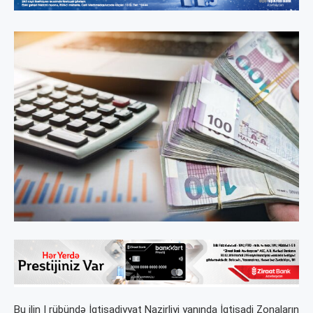
Bu ilin I rübündə İqtisadiyyat Nazirliyi yanında İqtisadi Zonaların