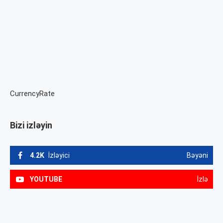
CurrencyRate
Bizi izləyin
4.2K
İzləyici
Bəyəni
YOUTUBE
İzlə