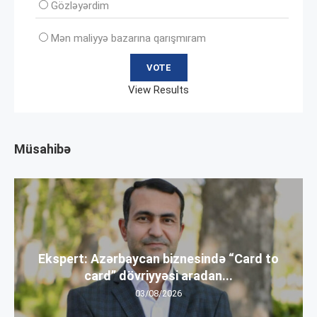
Gözləyərdim
Mən maliyyə bazarına qarışmıram
View Results
Müsahibə
Ekspert: Azərbaycan biznesində “Card to
card” dövriyyəsi aradan...
03/08/2026