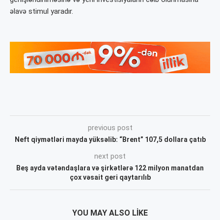
əlavə stimul yaradır.
previous post
Neft qiymətləri mayda yüksəlib: “Brent” 107,5 dollara çatıb
next post
Beş ayda vətəndaşlara və şirkətlərə 122 milyon manatdan
çox vəsait geri qaytarılıb
YOU MAY ALSO LIKE