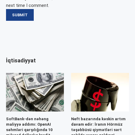
next time I comment.
İqtisadiyyat
SoftBank-dən nəhəng
Neft bazarında kəskin artım
maliyyə addımı: OpenAI
davam edir: İranın Hörmüz
səhmləri qarşılığında 10
təşəbbüsü qiymətləri sərt