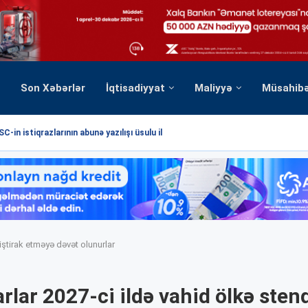
Son Xəbərlər
İqtisadiyyat
Maliyyə
Müsahib
C-in istiqrazlarının abunə yazılışı üsulu ilə...
iştirak etməyə dəvət olunurlar
rlar 2027-ci ildə vahid ölkə sten