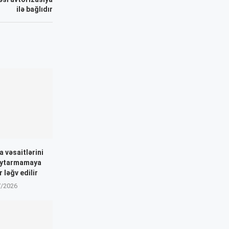
ilə bağlıdır
a vəsaitlərini
aytarmamaya
 ləğv edilir
7/2026