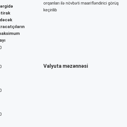
orqanları ilə növbəti maarifləndirici görüş
ərgidə
keçirilib
ştirak
dəcək
xracatçıların
aksimum
ayı
0
Valyuta məzənnəsi
0
0
0