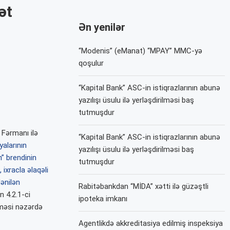
ət
Ən yenilər
“Modenis” (eManat) “MPAY” MMC-yə
qoşulur
“Kapital Bank” ASC-in istiqrazlarının abunə
yazılışı üsulu ilə yerləşdirilməsi baş
tutmuşdur
 Fərmanı ilə
“Kapital Bank” ASC-in istiqrazlarının abunə
yalarının
yazılışı üsulu ilə yerləşdirilməsi baş
n” brendinin
tutmuşdur
 ixracla əlaqəli
ənilən
Rabitəbankdan “MİDA” xətti ilə güzəştli
ın 4.2.1-ci
ipoteka imkanı
ilməsi nəzərdə
Agentlikdə akkreditasiya edilmiş inspeksiya