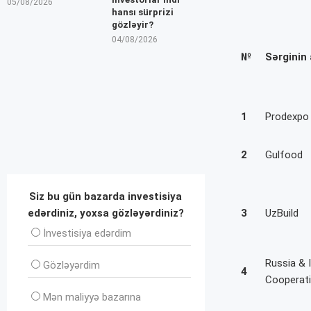
05/08/2026
hansı sürprizi
gözləyir?
04/08/2026
№
Sərginin 
1
Prodexpo
2
Gulfood
Siz bu gün bazarda investisiya
edərdiniz, yoxsa gözləyərdiniz?
3
UzBuild
İnvеstisiya edərdim
Russia & 
Gözləyərdim
4
Cooperat
Mən maliyyə bazarına