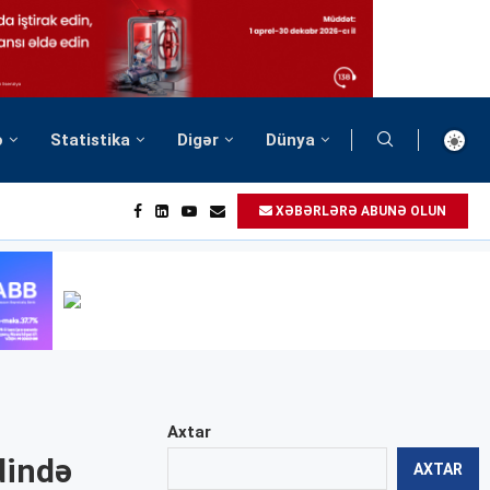
ə
Statistika
Digər
Dünya
XƏBƏRLƏRƏ ABUNƏ OLUN
Axtar
dində
AXTAR