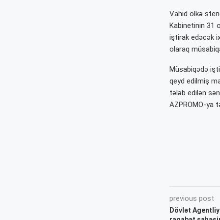
Vahid ölkə sten
Kabinetinin 31 o
iştirak edəcək 
olaraq müsabiqə
Müsabiqədə iştir
qeyd edilmiş məh
tələb edilən sən
AZPROMO-ya təq
previous post
Dövlət Agentliy
rəqabət sahəsin