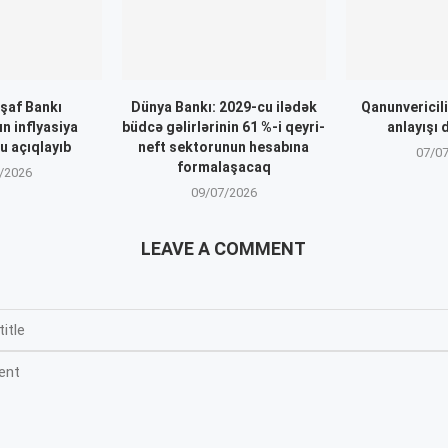
işaf Bankı
Dünya Bankı: 2029-cu ilədək
Qanunvericili
n inflyasiya
büdcə gəlirlərinin 61 %-i qeyri-
anlayışı d
 açıqlayıb
neft sektorunun hesabına
07/0
formalaşacaq
/2026
09/07/2026
LEAVE A COMMENT