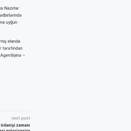
ı Nazirlər
ədbirlərində
ı”na uyğun
lmiş elanda
r tərəfindən
 Agentliyinə –
next post
 ödənişi zamanı
si avtorizasiya