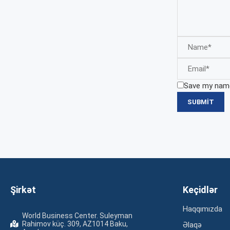
Save my name,
Şirkət
Keçidlər
Haqqımızda
World Business Center. Suleyman
Rahimov küç. 309, AZ1014 Baku,
Əlaqə