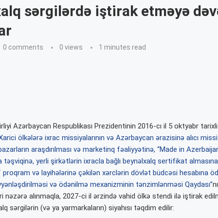
alq sərgilərdə iştirak etməyə dəv
ar
0 comments
0
views
1 minutes read
rliyi Azərbaycan Respublikası Prezidentinin 2016-cı il 5 oktyabr tarixli
Xarici ölkələrə ixrac missiyalarının və Azərbaycan ərazisinə alıcı missi
i bazarların araşdırılması və marketinq fəaliyyətinə, “Made in Azerbaija
 təşviqinə, yerli şirkətlərin ixracla bağlı beynəlxalq sertifikat almasına,
f proqram və layihələrinə çəkilən xərclərin dövlət büdcəsi hesabına öd
yyənləşdirilməsi və ödənilmə mexanizminin tənzimlənməsi Qaydası”
n
ri nəzərə alınmaqla, 2027-ci il ərzində vahid ölkə stendi ilə iştirak ed
lq sərgilərin (və ya yarmarkaların) siyahısı təqdim edilir: