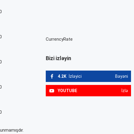
0
0
CurrencyRate
Bizi izləyin
0
4.2K
İzləyici
Bəyəni
0
YOUTUBE
İzlə
0
olunmamışdır.