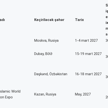
S
i
e
adı
Keçiriləcək şəhər
Tarix
i
m
s
Moskva, Rusiya
1-4 mart 2027
3
Dubay, BƏƏ
15-19 mart 2027
3
Daşkənd, Özbəkistan
16-18 mart 2027
3
Islamic World
Kazan, Rusiya
May, 2027
ion Expo
2