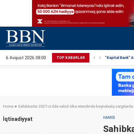
6 Avqust 2026 08:00
TOP XƏBƏRLƏR
“Kapital Bank” AS
»
Home
Sahibkarlar 2027-ci ildə vahid ölkə stendində beynəlxalq sərgilərdə 
HAMISI
İqtisadiyyat
Sahibka