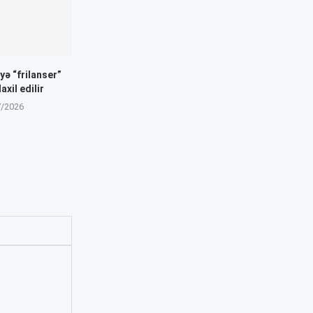
yə “frilanser”
axil edilir
7/2026