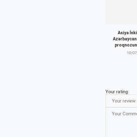
Asiya İnk
Azərbaycanı
proqnozunu
10/07
Your rating: