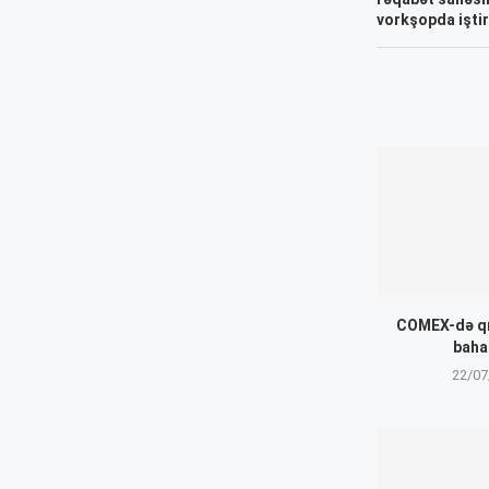
vorkşopda iştir
COMEX-də qı
baha
22/07