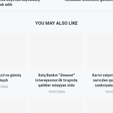
ak edib
YOU MAY ALSO LIKE
zıl və gümüş
Xalq Bankın “Əmanət”
Xarici valyut
laşıb
lotereyasının ilk tirajında
xaricdən q
qaliblər müəyyən oldu
sanksiyalar
/2026
10/07/2026
10/0