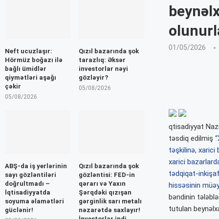
beynəlx
olunurl
01/05/2026
Neft ucuzlaşır:
Qızıl bazarında şok
Hörmüz boğazı ilə
tarazlıq: Əksər
bağlı ümidlər
investorlar nəyi
qiymətləri aşağı
gözləyir?
çəkir
05/08/2026
05/08/2026
qtisadiyyat Nazi
təsdiq edilmiş
“
təşkilinə, xaric
xarici bazarlarda
ABŞ-da iş yerlərinin
Qızıl bazarında şok
tədqiqat-inkişa
sayı gözləntiləri
gözləntisi: FED-in
doğrultmadı –
qərarı və Yaxın
hissəsinin müə
İqtisadiyyatda
Şərqdəki qızışan
bəndinin tələblə
soyuma əlamətləri
gərginlik sarı metalı
tutulan beynəlxa
güclənir!
nəzarətdə saxlayır!
İnvestorlar indi