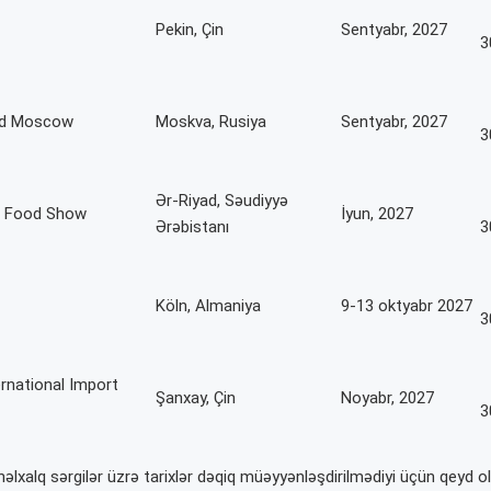
Pekin, Çin
Sentyabr, 2027
3
od Moscow
Moskva, Rusiya
Sentyabr, 2027
3
Ər-Riyad, Səudiyyə
i Food Show
İyun, 2027
Ərəbistanı
3
Köln, Almaniya
9-13 oktyabr 2027
3
ernational Import
Şanxay, Çin
Noyabr, 2027
3
əlxalq sərgilər üzrə tarixlər dəqiq müəyyənləşdirilmədiyi üçün qeyd 