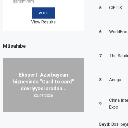
qarışmıram
5
CIFTIS
View Results
6
WorldFo
Müsahibə
7
The Saud
Ekspert: Azərbaycan
8
Anuga
biznesində “Card to card”
dövriyyəsi aradan...
03/08/2026
China Int
9
Expo
Qeyd:
Bəzi beyn