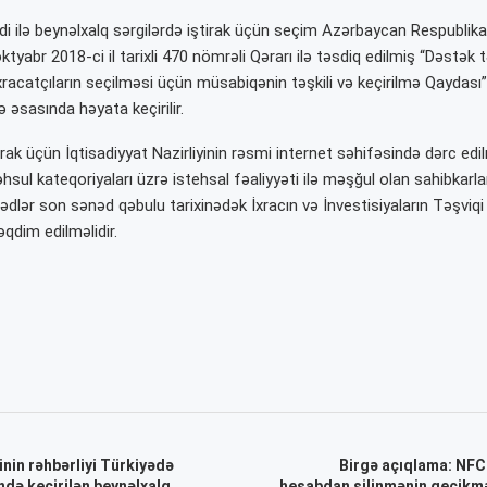
di ilə beynəlxalq sərgilərdə iştirak üçün seçim Azərbaycan Respublikas
ktyabr 2018-ci il tarixli 470 nömrəli Qərarı ilə təsdiq edilmiş “Dəstək t
ixracatçıların seçilməsi üçün müsabiqənin təşkili və keçirilmə Qaydas
 əsasında həyata keçirilir.
ak üçün İqtisadiyyat Nazirliyinin rəsmi internet səhifəsində dərc edi
sul kateqoriyaları üzrə istehsal fəaliyyəti ilə məşğul olan sahibkarla
ədlər son sənəd qəbulu tarixinədək İxracın və İnvestisiyaların Təşviqi
dim edilməlidir.
inin rəhbərliyi Türkiyədə
Birgə açıqlama: NFC
də keçirilən beynəlxalq
hesabdan silinmənin gecikmə