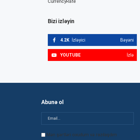
CurrencyRate
Bizi izləyin
4.2K
İzləyici
Bəyəni
YOUTUBE
İzlə
Abunə ol
Mən şərtləri oxudum və razılaşdım