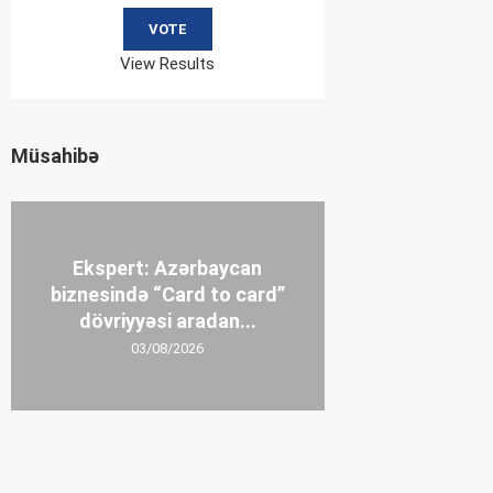
View Results
Müsahibə
Ekspert: Azərbaycan
biznesində “Card to card”
dövriyyəsi aradan...
03/08/2026