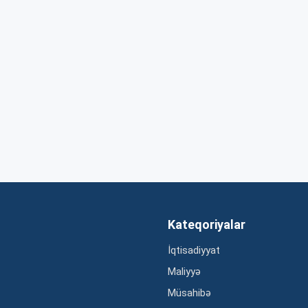
Kateqoriyalar
İqtisadiyyat
Maliyyə
Müsahibə