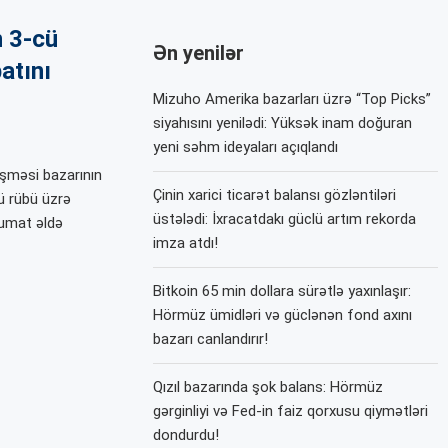
n 3-cü
Ən yenilər
atını
Mizuho Amerika bazarları üzrə “Top Picks”
siyahısını yenilədi: Yüksək inam doğuran
yeni səhm ideyaları açıqlandı
ləşməsi bazarının
Çinin xarici ticarət balansı gözləntiləri
ü rübü üzrə
üstələdi: İxracatdakı güclü artım rekorda
əlumat əldə
imza atdı!
Bitkoin 65 min dollara sürətlə yaxınlaşır:
Hörmüz ümidləri və güclənən fond axını
bazarı canlandırır!
Qızıl bazarında şok balans: Hörmüz
gərginliyi və Fed-in faiz qorxusu qiymətləri
dondurdu!