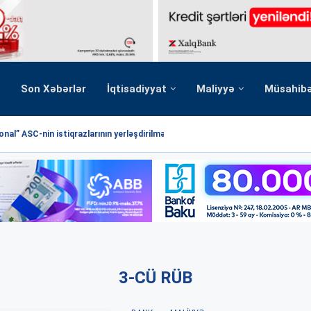
Son Xəbərlər
İqtisadiyyat
Maliyyə
Müsahib
nal” ASC-nin istiqrazlarının yerləşdirilməsi üzrə hərrac yekunlaşmışdır
3-CÜ RÜB