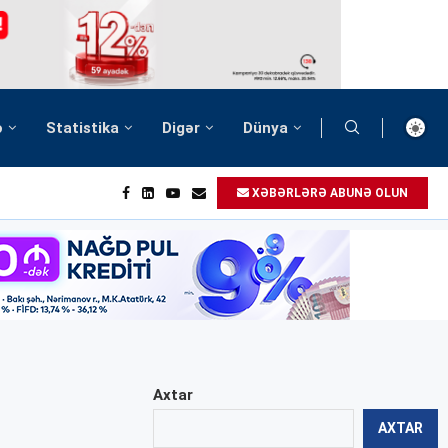
ə
Statistika
Digər
Dünya
XƏBƏRLƏRƏ ABUNƏ OLUN
Axtar
AXTAR