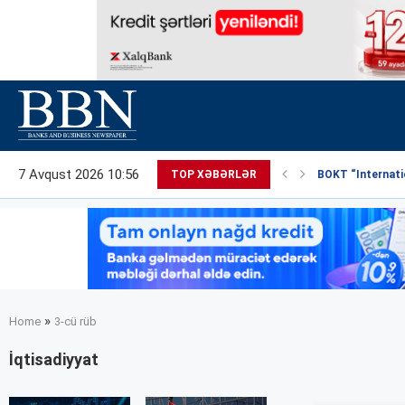
7 Avqust 2026 10:56
TOP XƏBƏRLƏR
BOKT “Internatio
»
Home
3-cü rüb
İqtisadiyyat