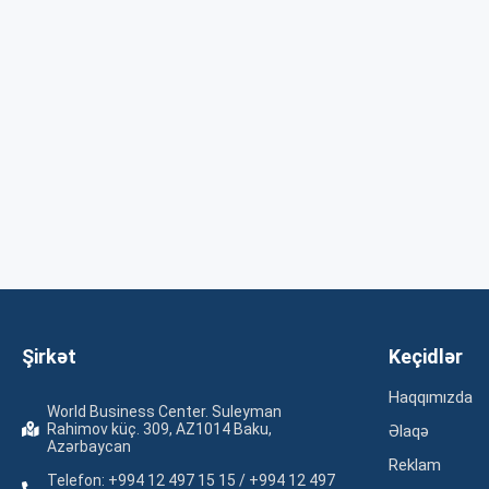
Şirkət
Keçidlər
Haqqımızda
World Business Center. Suleyman
Rahimov küç. 309, AZ1014 Baku,
Əlaqə
Azərbaycan
Reklam
Telefon: +994 12 497 15 15 / +994 12 497