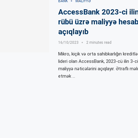
BANK
MALIYYƏ
AccessBank 2023-ci ili
rübü üzrə maliyyə hesab
açıqlayıb
16/10/2023
2 minutes read
Mikro, kiçik və orta sahibkarlığın kredit
lideri olan AccessBank, 2023-cü ilin 3-c
maliyyə nəticələrini açıqlayır. Ətraflı m
etmək …