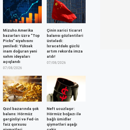
Mizuho Amerika
Çinin xarici ticarət
bazarları üzrə “Top
balansı gözləntiləri
Picks” siyahısını
üstələdi:
yenilədi: Yüksək
İxracatdakı güclü
inam doğuran yeni
artım rekorda imza
səhm ideyaları
atdı!
açıqlandı
07/08/2026
07/08/2026
Qızıl bazarında şok
Neft ucuzlaşır:
balans: Hörmüz
Hörmüz boğazı ilə
gərginliyi və Fed-in
bağlı ümidlər
faiz qorxusu
qiymətləri aşağı
qiymətləri
çəkir