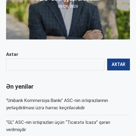
03/08/2026
Axtar
AXTAR
Ən yenilər
“Unibank Kommersiya Bankı” ASC-nin istiqrazlarının
yerləşdirilməsi üzrə hərrac keçiriləcəkdir
“GL” ASC-nin istiqrazları üçün “Ticarətə İcazə” qərarı
verilmişdir