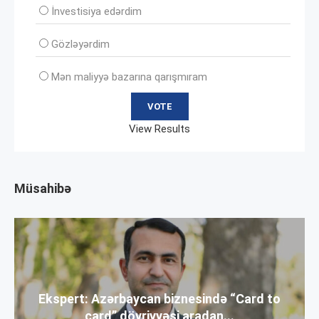
İnvеstisiya edərdim
Gözləyərdim
Mən maliyyə bazarına qarışmıram
View Results
Müsahibə
Ekspert: Azərbaycan biznesində “Card to
card” dövriyyəsi aradan...