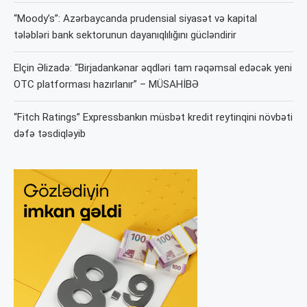
“Moody’s”: Azərbaycanda prudensial siyasət və kapital
tələbləri bank sektorunun dayanıqlılığını gücləndirir
Elçin Əlizadə: “Birjadankənar əqdləri tam rəqəmsal edəcək yeni
OTC platforması hazırlanır” – MÜSAHİBƏ
“Fitch Ratings” Expressbankın müsbət kredit reytinqini növbəti
dəfə təsdiqləyib