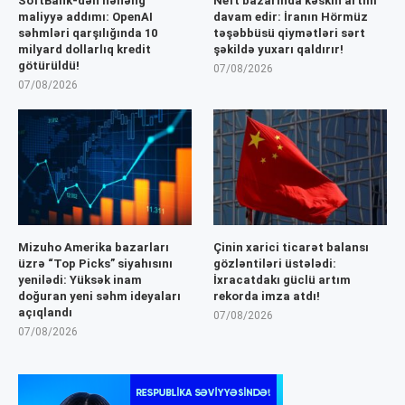
SoftBank-dən nəhəng
Neft bazarında kəskin artım
maliyyə addımı: OpenAI
davam edir: İranın Hörmüz
səhmləri qarşılığında 10
təşəbbüsü qiymətləri sərt
milyard dollarlıq kredit
şəkildə yuxarı qaldırır!
götürüldü!
07/08/2026
07/08/2026
Mizuho Amerika bazarları
Çinin xarici ticarət balansı
üzrə “Top Picks” siyahısını
gözləntiləri üstələdi:
yenilədi: Yüksək inam
İxracatdakı güclü artım
doğuran yeni səhm ideyaları
rekorda imza atdı!
açıqlandı
07/08/2026
07/08/2026