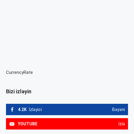
CurrencyRate
Bizi izləyin
4.2K
İzləyici
Bəyəni
YOUTUBE
İzlə