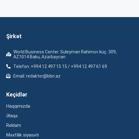
Şirkət
World Business Center. Suleyman Rahimov küç. 309,
AZ1014 Baku, Azərbaycan
Telefon: +994 12 497 15 15 / +994 12 497 61 69
Email: redaktor@bbn.az
Keçidlər
Haqqımızda
Əlaqə
Reklam
Məxfilik siyasəti