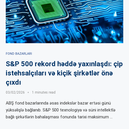
FOND BAZARLARI
S&P 500 rekord həddə yaxınlaşdı: çip
istehsalçıları və kiçik şirkətlər önə
çıxdı
03/02/2026
1 minutes read
ABŞ fond bazarlarında əsas indekslər bazar ertəsi günü
yüksəlişlə bağlanıb. S&P 500 texnologiya və süni intellektlə
bağlı şirkətlərin bahalaşması fonunda tarixi maksimum …