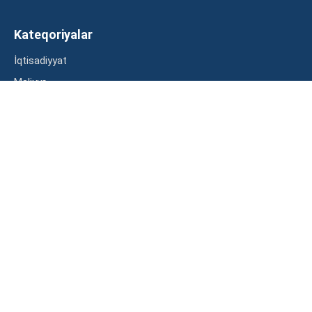
Kateqoriyalar
İqtisadiyyat
Maliyyə
Müsahibə
Statistika
Abunə ol
Mən şərtləri oxudum və razılaşdım