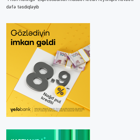
dəfə təsdiqləyib