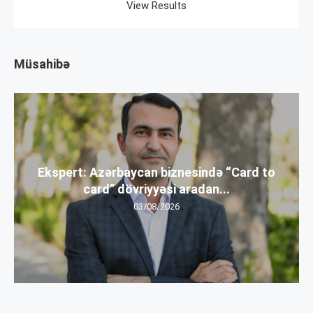
View Results
Müsahibə
Ekspert: Azərbaycan biznesində “Card to
card” dövriyyəsi aradan...
03/08/2026