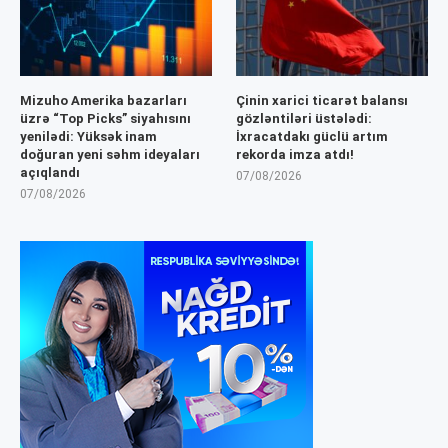
Mizuho Amerika bazarları
Çinin xarici ticarət balansı
üzrə “Top Picks” siyahısını
gözləntiləri üstələdi:
yenilədi: Yüksək inam
İxracatdakı güclü artım
doğuran yeni səhm ideyaları
rekorda imza atdı!
açıqlandı
07/08/2026
07/08/2026