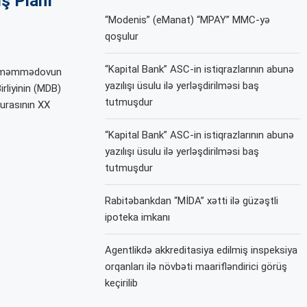
İş Planı
“Modenis” (eManat) “MPAY” MMC-yə
qoşulur
“Kapital Bank” ASC-in istiqrazlarının abunə
Gülməmmədovun
yazılışı üsulu ilə yerləşdirilməsi baş
irliyinin (MDB)
tutmuşdur
Şurasının XX
“Kapital Bank” ASC-in istiqrazlarının abunə
yazılışı üsulu ilə yerləşdirilməsi baş
tutmuşdur
Rabitəbankdan “MİDA” xətti ilə güzəştli
ipoteka imkanı
Agentlikdə akkreditasiya edilmiş inspeksiya
orqanları ilə növbəti maarifləndirici görüş
keçirilib