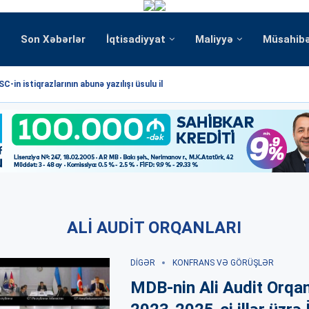
Son Xəbərlər
İqtisadiyyat
Maliyyə
Müsahib
C-in istiqrazlarının abunə yazılışı üsulu ilə...
ALI AUDIT ORQANLARI
DIGƏR
KONFRANS VƏ GÖRÜŞLƏR
MDB-nin Ali Audit Orqan