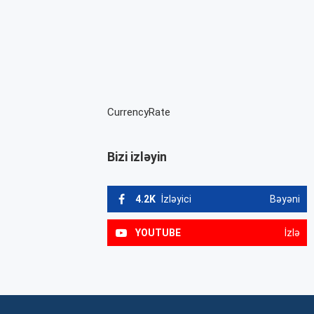
CurrencyRate
Bizi izləyin
4.2K
İzləyici
Bəyəni
YOUTUBE
İzlə