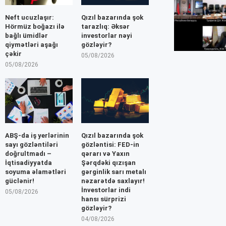
Neft ucuzlaşır:
Qızıl bazarında şok
Hörmüz boğazı ilə
tarazlıq: Əksər
bağlı ümidlər
investorlar nəyi
qiymətləri aşağı
gözləyir?
çəkir
05/08/2026
05/08/2026
ABŞ-da iş yerlərinin
Qızıl bazarında şok
sayı gözləntiləri
gözləntisi: FED-in
doğrultmadı –
qərarı və Yaxın
İqtisadiyyatda
Şərqdəki qızışan
soyuma əlamətləri
gərginlik sarı metalı
güclənir!
nəzarətdə saxlayır!
İnvestorlar indi
05/08/2026
hansı sürprizi
gözləyir?
04/08/2026