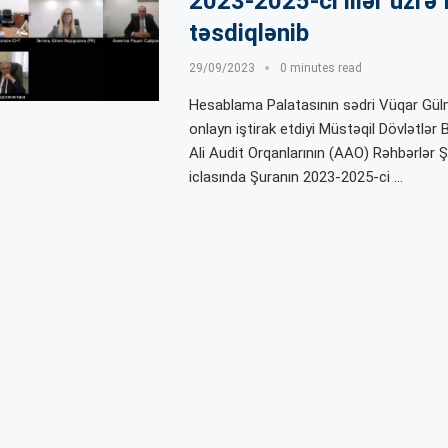
2023-2025-ci illər üzrə 
təsdiqlənib
29/09/2023
0 minutes read
Hesablama Palatasının sədri Vüqar 
onlayn iştirak etdiyi Müstəqil Dövlətlər B
Ali Audit Orqanlarının (AAO) Rəhbərlər 
iclasında Şuranın 2023-2025-ci …