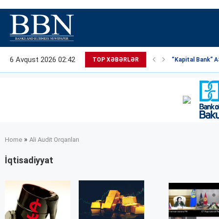
6 Avqust 2026 02:42
TOP XƏBƏRLƏR
“Kapital Bank” AS
»
Home
Ali Audit Orqanları
İqtisadiyyat