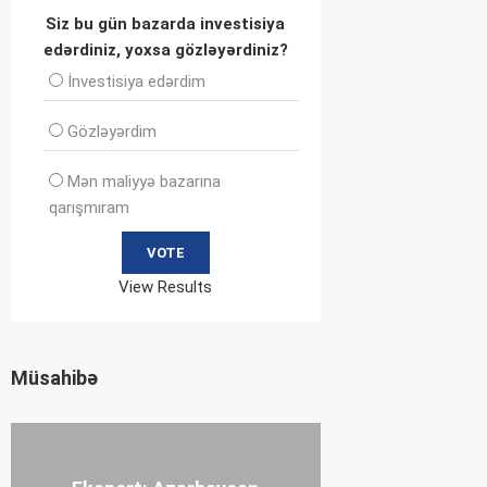
Siz bu gün bazarda investisiya
edərdiniz, yoxsa gözləyərdiniz?
İnvеstisiya edərdim
Gözləyərdim
Mən maliyyə bazarına
qarışmıram
View Results
Müsahibə