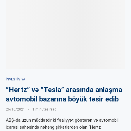
İNVESTISIYA
“Hertz” və “Tesla” arasında anlaşma
avtomobil bazarına böyük təsir edib
26/10/2021
1 minutes read
ABŞ-da uzun müddətdir ki fəaliyyət göstərən və avtomobil
icarəsi sahəsində nəhəng şirkətlərdən olan “Hertz