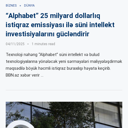
BIZNES
DÜNYA
“Alphabet” 25 milyard dollarlıq
istiqraz emissiyası ilə süni intellekt
investisiyalarını gücləndirir
04/11/2025
1 minutes read
Texnoloji nəhəng “Alphabet” süni intellekt və bulud
texnologiyalarına yönələcək yeni sərmayələri maliyyələşdirmək
məqsədilə böyük həcmli istiqraz buraxılışı həyata keçirib.
BBN.az xəbər verir …