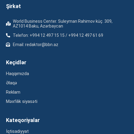
Şirkət
World Business Center. Suleyman Rahimov küç. 309,
AZ1014 Baku, Azərbaycan
Telefon: +994 12 497 15 15 / +994 12 497 61 69
Email: redaktor@bbn.az
Keçidlər
Haqqımızda
Əlaqə
Reklam
Məxfilik siyasəti
Kateqoriyalar
İqtisadiyyat