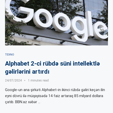
TEXNO
Alphabet 2-ci rübdə süni intellektlə
gəlirlərini artırdı
24/07/2024
1 minutes read
Google-un ana şirkəti Alphabet-in ikinci rübdə gəliri keçən ilin
eyni dövrü ilə müqayisədə 14 faiz artaraq 85 milyard dollara
çatıb. BBN.az xəbər …