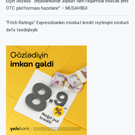
Elçin Əlizadə: “Birjadankənar əqdləri tam rəqəmsal edəcək yeni
OTC platforması hazırlanır” – MÜSAHİBƏ
“Fitch Ratings” Expressbankın müsbət kredit reytinqini növbəti
dəfə təsdiqləyib