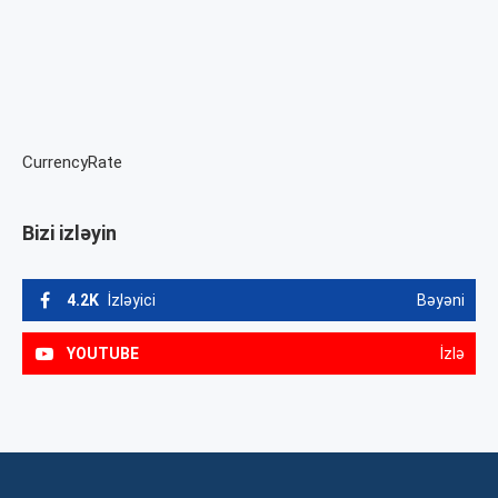
CurrencyRate
Bizi izləyin
4.2K
İzləyici
Bəyəni
YOUTUBE
İzlə