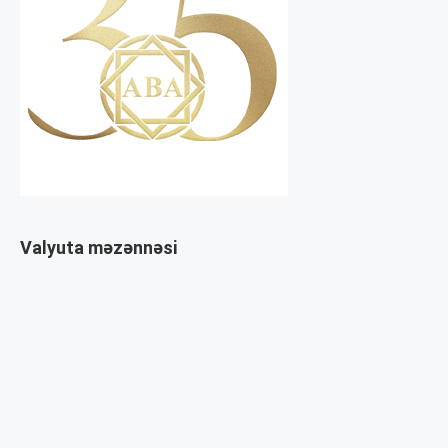
Valyuta məzənnəsi