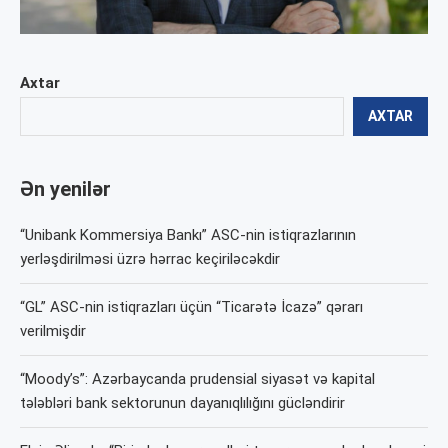
Axtar
AXTAR
Ən yenilər
“Unibank Kommersiya Bankı” ASC-nin istiqrazlarının
yerləşdirilməsi üzrə hərrac keçiriləcəkdir
“GL” ASC-nin istiqrazları üçün “Ticarətə İcazə” qərarı
verilmişdir
“Moody’s”: Azərbaycanda prudensial siyasət və kapital
tələbləri bank sektorunun dayanıqlılığını gücləndirir