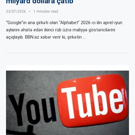
milyard dollara çatıb
23/07/2026
1 minutes read
“Google”ın ana şirkəti olan “Alphabet” 2026-cı ilin aprel-iyun
aylarını əhatə edən ikinci rüb üzrə maliyyə göstəricilərini
açıqlayıb. BBN.az xəbər verir ki, şirkətin …