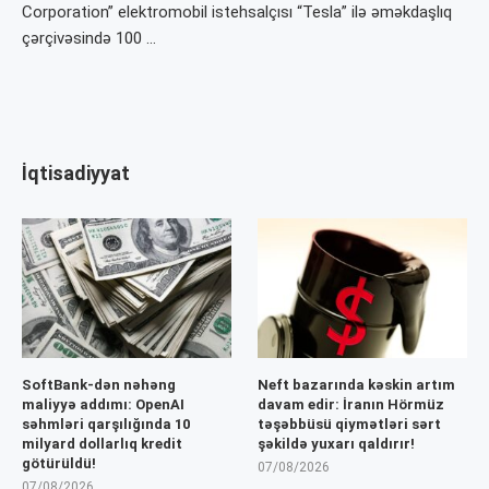
Corporation” elektromobil istehsalçısı “Tesla” ilə əməkdaşlıq
çərçivəsində 100 …
İqtisadiyyat
SoftBank-dən nəhəng
Neft bazarında kəskin artım
maliyyə addımı: OpenAI
davam edir: İranın Hörmüz
səhmləri qarşılığında 10
təşəbbüsü qiymətləri sərt
milyard dollarlıq kredit
şəkildə yuxarı qaldırır!
götürüldü!
07/08/2026
07/08/2026