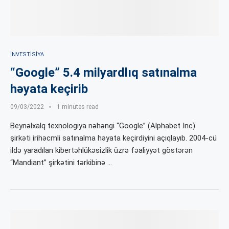
İNVESTISIYA
“Google” 5.4 milyardlıq satınalma
həyata keçirib
09/03/2022
1 minutes read
Beynəlxalq texnologiya nəhəngi “Google” (Alphabet Inc)
şirkəti irihəcmli satınalma həyata keçirdiyini açıqlayıb. 2004-cü
ildə yaradılan kibertəhlükəsizlik üzrə fəaliyyət göstərən
“Mandiant” şirkətini tərkibinə …