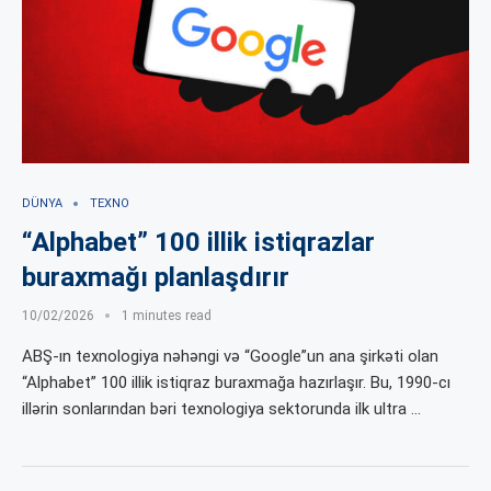
DÜNYA
TEXNO
“Alphabet” 100 illik istiqrazlar
buraxmağı planlaşdırır
10/02/2026
1 minutes read
ABŞ-ın texnologiya nəhəngi və “Google”un ana şirkəti olan
“Alphabet” 100 illik istiqraz buraxmağa hazırlaşır. Bu, 1990-cı
illərin sonlarından bəri texnologiya sektorunda ilk ultra …