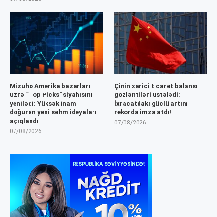
Mizuho Amerika bazarları
Çinin xarici ticarət balansı
üzrə “Top Picks” siyahısını
gözləntiləri üstələdi:
yenilədi: Yüksək inam
İxracatdakı güclü artım
doğuran yeni səhm ideyaları
rekorda imza atdı!
açıqlandı
07/08/2026
07/08/2026