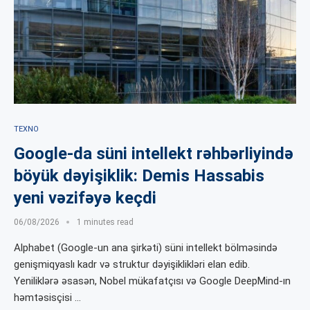
TEXNO
Google-da süni intellekt rəhbərliyində
böyük dəyişiklik: Demis Hassabis
yeni vəzifəyə keçdi
06/08/2026
1 minutes read
Alphabet (Google-un ana şirkəti) süni intellekt bölməsində
genişmiqyaslı kadr və struktur dəyişiklikləri elan edib.
Yeniliklərə əsasən, Nobel mükafatçısı və Google DeepMind-ın
həmtəsisçisi …