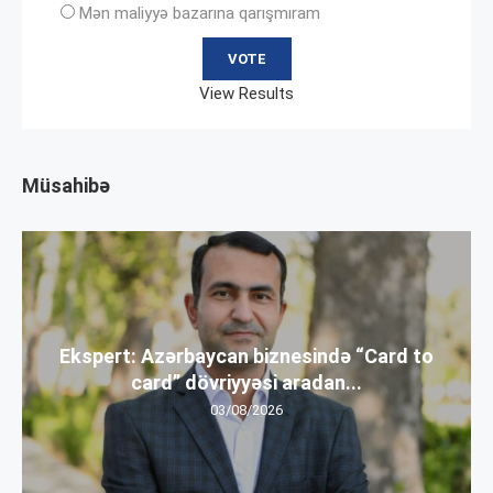
Mən maliyyə bazarına qarışmıram
View Results
Müsahibə
Ekspert: Azərbaycan biznesində “Card to
card” dövriyyəsi aradan...
03/08/2026