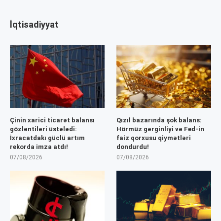
İqtisadiyyat
Çinin xarici ticarət balansı
Qızıl bazarında şok balans:
gözləntiləri üstələdi:
Hörmüz gərginliyi və Fed-in
İxracatdakı güclü artım
faiz qorxusu qiymətləri
rekorda imza atdı!
dondurdu!
07/08/2026
07/08/2026