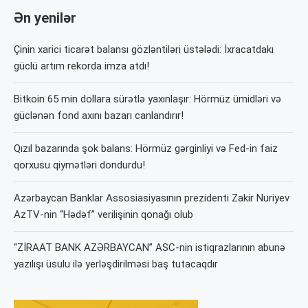
Ən yenilər
Çinin xarici ticarət balansı gözləntiləri üstələdi: İxracatdakı
güclü artım rekorda imza atdı!
Bitkoin 65 min dollara sürətlə yaxınlaşır: Hörmüz ümidləri və
güclənən fond axını bazarı canlandırır!
Qızıl bazarında şok balans: Hörmüz gərginliyi və Fed-in faiz
qorxusu qiymətləri dondurdu!
Azərbaycan Banklar Assosiasiyasının prezidenti Zakir Nuriyev
AzTV-nin “Hədəf” verilişinin qonağı olub
“ZİRAAT BANK AZƏRBAYCAN” ASC-nin istiqrazlarının abunə
yazılışı üsulu ilə yerləşdirilməsi baş tutacaqdır