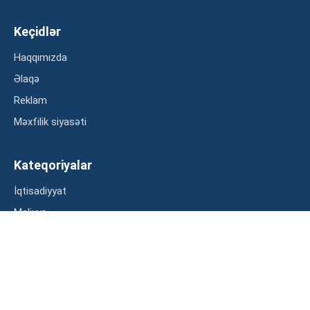
Keçidlər
Haqqımızda
Əlaqə
Reklam
Məxfilik siyasəti
Kateqoriyalar
İqtisadiyyat
Maliyyə
Müsahibə
Statistika
Abunə ol