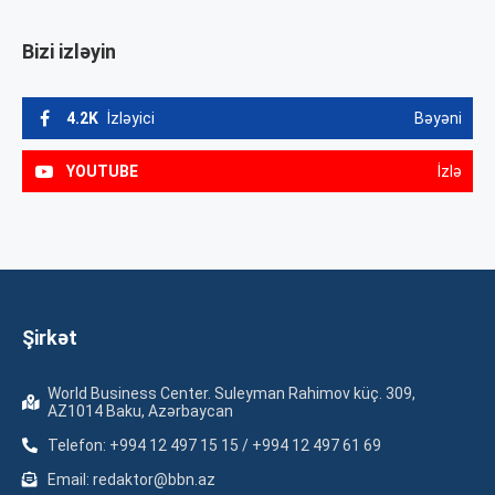
Bizi izləyin
4.2K
İzləyici
Bəyəni
YOUTUBE
İzlə
Şirkət
World Business Center. Suleyman Rahimov küç. 309,
AZ1014 Baku, Azərbaycan
Telefon: +994 12 497 15 15 / +994 12 497 61 69
Email: redaktor@bbn.az