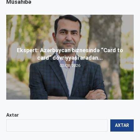
Müsahibə
Ekspert: Azərbaycan biznesində “Card to
card” dövriyyəsi aradan...
03/08/2026
Axtar
AXTAR