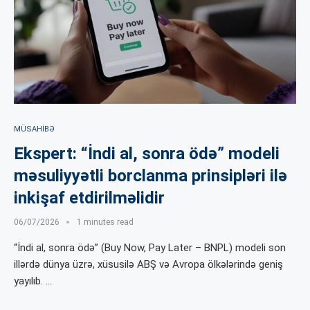
MÜSAHIBƏ
Ekspert: “İndi al, sonra ödə” modeli
məsuliyyətli borclanma prinsipləri ilə
inkişaf etdirilməlidir
06/07/2026
1 minutes read
“İndi al, sonra ödə” (Buy Now, Pay Later – BNPL) modeli son
illərdə dünya üzrə, xüsusilə ABŞ və Avropa ölkələrində geniş
yayılıb. …