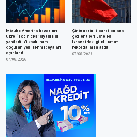
Mizuho Amerika bazarları
Çinin xarici ticarət balansı
üzrə “Top Picks” siyahısını
gözləntiləri üstələdi:
yenilədi: Yüksək inam
İxracatdakı güclü artım
doğuran yeni səhm ideyaları
rekorda imza atdı!
açıqlandı
07/08/2026
07/08/2026