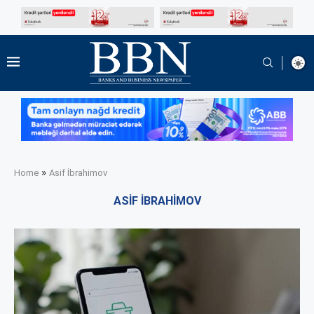
»
Home
Asif İbrahimov
ASIF İBRAHIMOV