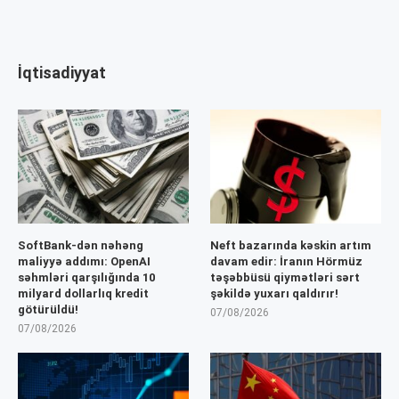
İqtisadiyyat
SoftBank-dən nəhəng
Neft bazarında kəskin artım
maliyyə addımı: OpenAI
davam edir: İranın Hörmüz
səhmləri qarşılığında 10
təşəbbüsü qiymətləri sərt
milyard dollarlıq kredit
şəkildə yuxarı qaldırır!
götürüldü!
07/08/2026
07/08/2026