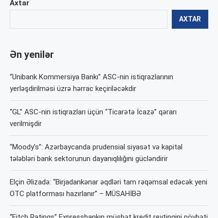
Axtar
AXTAR
Ən yenilər
“Unibank Kommersiya Bankı” ASC-nin istiqrazlarının
yerləşdirilməsi üzrə hərrac keçiriləcəkdir
“GL” ASC-nin istiqrazları üçün “Ticarətə İcazə” qərarı
verilmişdir
“Moody’s”: Azərbaycanda prudensial siyasət və kapital
tələbləri bank sektorunun dayanıqlılığını gücləndirir
Elçin Əlizadə: “Birjadankənar əqdləri tam rəqəmsal edəcək yeni
OTC platforması hazırlanır” – MÜSAHİBƏ
“Fitch Ratings” Expressbankın müsbət kredit reytinqini növbəti