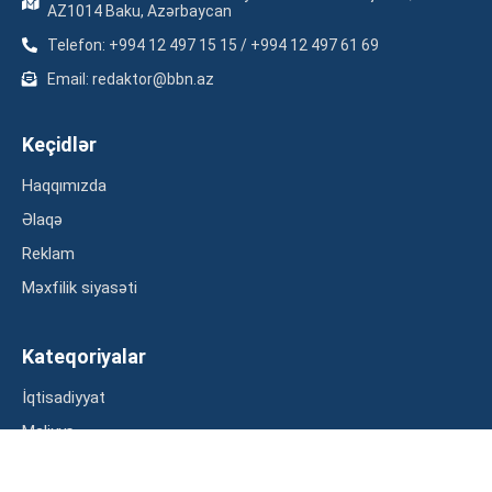
AZ1014 Baku, Azərbaycan
Telefon: +994 12 497 15 15 / +994 12 497 61 69
Email: redaktor@bbn.az
Keçidlər
Haqqımızda
Əlaqə
Reklam
Məxfilik siyasəti
Kateqoriyalar
İqtisadiyyat
Maliyyə
Müsahibə