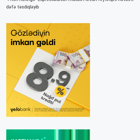
dəfə təsdiqləyib