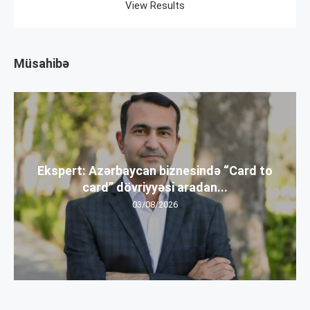
View Results
Müsahibə
Ekspert: Azərbaycan biznesində “Card to
card” dövriyyəsi aradan...
03/08/2026