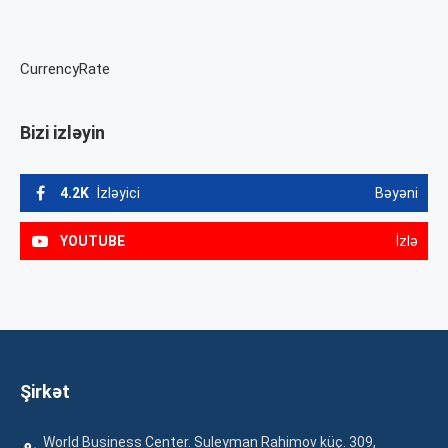
CurrencyRate
Bizi izləyin
4.2K
İzləyici
Bəyəni
YOUTUBE
İzlə
Şirkət
World Business Center. Suleyman Rahimov küç. 309,