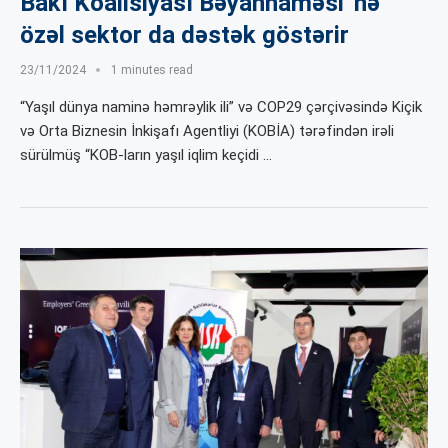
Bakı Koalisiyası Bəyannaməsi”nə
özəl sektor da dəstək göstərir
23/11/2024
1 minutes read
“Yaşıl dünya naminə həmrəylik ili” və COP29 çərçivəsində Kiçik
və Orta Biznesin İnkişafı Agentliyi (KOBİA) tərəfindən irəli
sürülmüş “KOB-ların yaşıl iqlim keçidi …