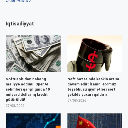
Older Posts
İqtisadiyyat
SoftBank-dən nəhəng
Neft bazarında kəskin artım
maliyyə addımı: OpenAI
davam edir: İranın Hörmüz
səhmləri qarşılığında 10
təşəbbüsü qiymətləri sərt
milyard dollarlıq kredit
şəkildə yuxarı qaldırır!
götürüldü!
07/08/2026
07/08/2026