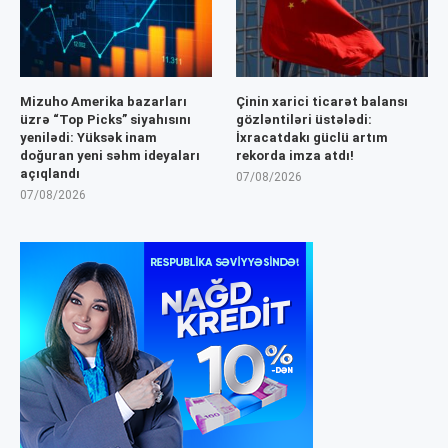
Mizuho Amerika bazarları
Çinin xarici ticarət balansı
üzrə “Top Picks” siyahısını
gözləntiləri üstələdi:
yenilədi: Yüksək inam
İxracatdakı güclü artım
doğuran yeni səhm ideyaları
rekorda imza atdı!
açıqlandı
07/08/2026
07/08/2026