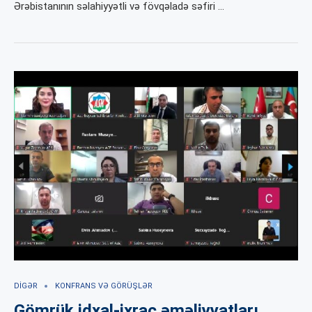
Ərəbistanının səlahiyyətli və fövqəladə səfiri …
DIGƏR
KONFRANS VƏ GÖRÜŞLƏR
Gömrük idxal-ixrac əməliyyatları