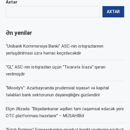
Axtar
AXTAR
Ən yenilər
“Unibank Kommersiya Bankı” ASC-nin istiqrazlarının
yerləşdirilməsi üzrə hərrac keçiriləcəkdir
“GL” ASC-nin istiqrazları üçün “Ticarətə İcazə” qərarı
verilmişdir
“Moody’s”: Azərbaycanda prudensial siyasət və kapital
tələbləri bank sektorunun dayanıqlılığını gücləndirir
Elçin Əlizadə: “Birjadankənar əqdləri tam rəqəmsal edəcək yeni
OTC platforması hazırlanır” – MÜSAHİBƏ
“Fitch Ratings” Expressbankın müsbət kredit reytinqini növbəti