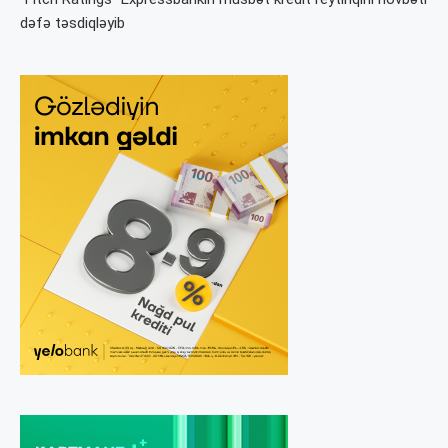
dəfə təsdiqləyib