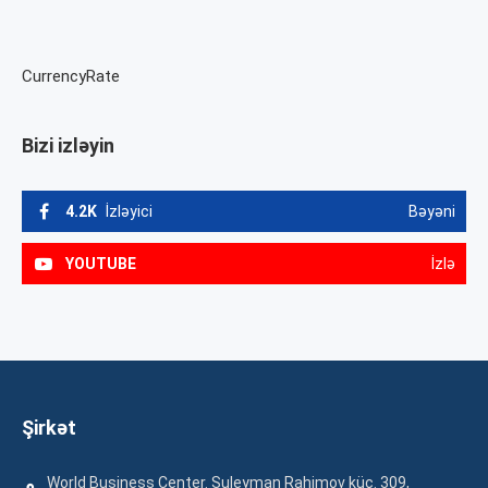
CurrencyRate
Bizi izləyin
4.2K
İzləyici
Bəyəni
YOUTUBE
İzlə
Şirkət
World Business Center. Suleyman Rahimov küç. 309,