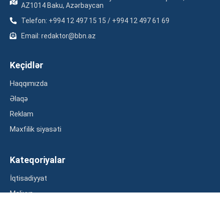
AZ1014 Baku, Azərbaycan
Telefon: +994 12 497 15 15 / +994 12 497 61 69
Email: redaktor@bbn.az
Keçidlər
Haqqımızda
Əlaqə
Reklam
Məxfilik siyasəti
Kateqoriyalar
İqtisadiyyat
Maliyyə
Müsahibə