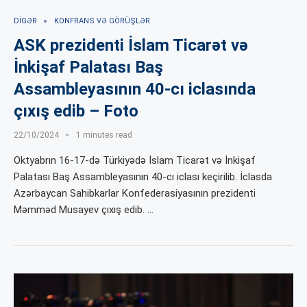
DIGƏR
KONFRANS VƏ GÖRÜŞLƏR
ASK prezidenti İslam Ticarət və
İnkişaf Palatası Baş
Assambleyasının 40-cı iclasında
çıxış edib – Foto
22/10/2024
1 minutes read
Oktyabrın 16-17-də Türkiyədə İslam Ticarət və İnkişaf
Palatası Baş Assambleyasının 40-cı iclası keçirilib. İclasda
Azərbaycan Sahibkarlar Konfederasiyasının prezidenti
Məmməd Musayev çıxış edib. …