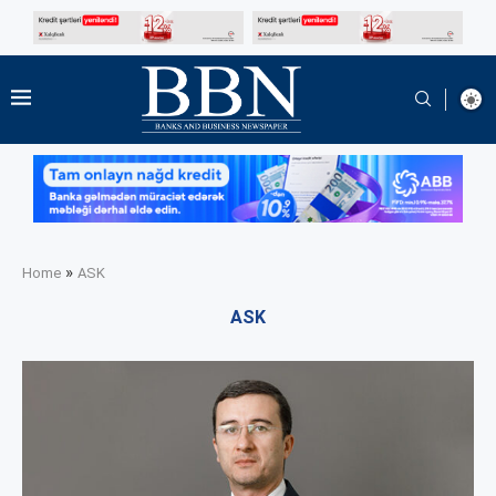
»
Home
ASK
ASK