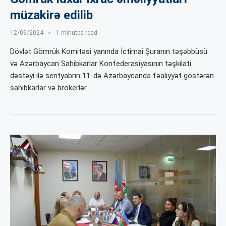
müzakirə edilib
12/09/2024
1 minutes read
Dövlət Gömrük Komitəsi yanında İctimai Şuranın təşəbbüsü
və Azərbaycan Sahibkarlar Konfederasiyasının təşkilati
dəstəyi ilə sentyabrın 11-də Azərbaycanda fəaliyyət göstərən
sahibkarlar və brokerlər …