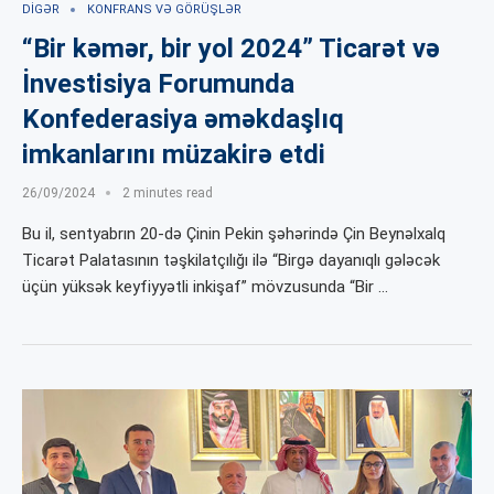
DIGƏR
KONFRANS VƏ GÖRÜŞLƏR
“Bir kəmər, bir yol 2024” Ticarət və
İnvestisiya Forumunda
Konfederasiya əməkdaşlıq
imkanlarını müzakirə etdi
26/09/2024
2 minutes read
Bu il, sentyabrın 20-də Çinin Pekin şəhərində Çin Beynəlxalq
Ticarət Palatasının təşkilatçılığı ilə “Birgə dayanıqlı gələcək
üçün yüksək keyfiyyətli inkişaf” mövzusunda “Bir …