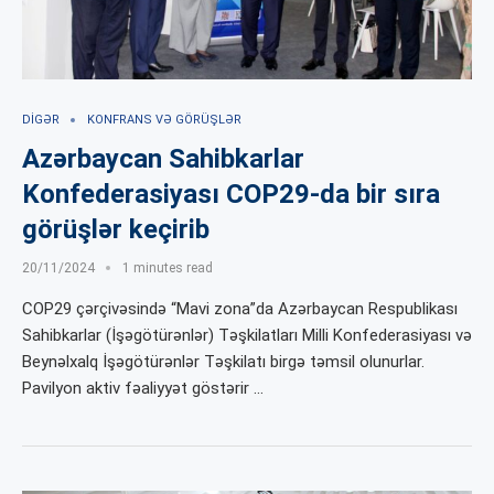
DIGƏR
KONFRANS VƏ GÖRÜŞLƏR
Azərbaycan Sahibkarlar
Konfederasiyası COP29-da bir sıra
görüşlər keçirib
20/11/2024
1 minutes read
COP29 çərçivəsində “Mavi zona”da Azərbaycan Respublikası
Sahibkarlar (İşəgötürənlər) Təşkilatları Milli Konfederasiyası və
Beynəlxalq İşəgötürənlər Təşkilatı birgə təmsil olunurlar.
Pavilyon aktiv fəaliyyət göstərir …