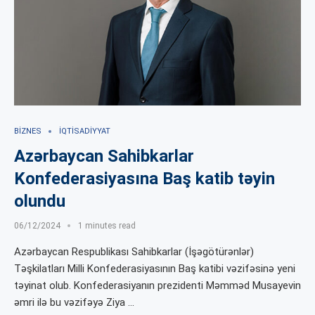
BIZNES
İQTISADIYYAT
Azərbaycan Sahibkarlar
Konfederasiyasına Baş katib təyin
olundu
06/12/2024
1 minutes read
Azərbaycan Respublikası Sahibkarlar (İşəgötürənlər)
Təşkilatları Milli Konfederasiyasının Baş katibi vəzifəsinə yeni
təyinat olub. Konfederasiyanın prezidenti Məmməd Musayevin
əmri ilə bu vəzifəyə Ziya …