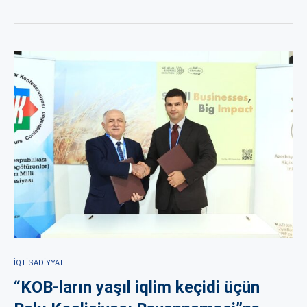
İQTISADIYYAT
“KOB-ların yaşıl iqlim keçidi üçün