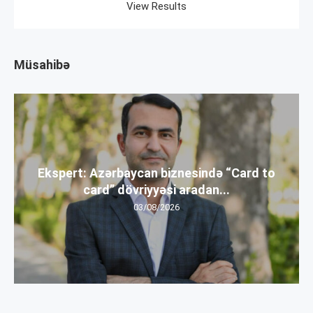
View Results
Müsahibə
Ekspert: Azərbaycan biznesində “Card to
card” dövriyyəsi aradan...
03/08/2026