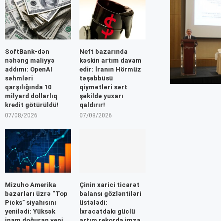
SoftBank-dən
Neft bazarında
nəhəng maliyyə
kəskin artım davam
addımı: OpenAI
edir: İranın Hörmüz
səhmləri
təşəbbüsü
qarşılığında 10
qiymətləri sərt
milyard dollarlıq
şəkildə yuxarı
kredit götürüldü!
qaldırır!
07/08/2026
07/08/2026
Mizuho Amerika
Çinin xarici ticarət
bazarları üzrə “Top
balansı gözləntiləri
Picks” siyahısını
üstələdi:
yenilədi: Yüksək
İxracatdakı güclü
inam doğuran yeni
artım rekorda imza