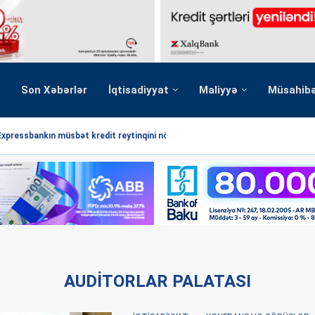
Son Xəbərlər
İqtisadiyyat
Maliyyə
Müsahib
Expressbankın müsbət kredit reytinqini növbəti dəfə...
AUDITORLAR PALATASI