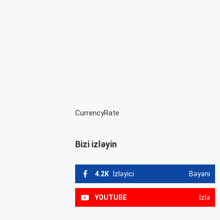
CurrencyRate
Bizi izləyin
4.2K
İzləyici
Bəyəni
YOUTUBE
İzlə