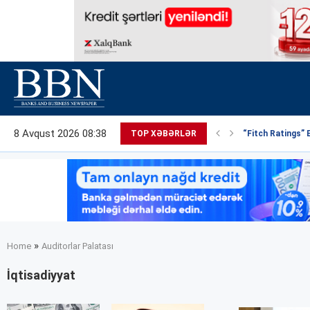
8 Avqust 2026 08:38
TOP XƏBƏRLƏR
“Fitch Ratings” 
»
Home
Auditorlar Palatası
İqtisadiyyat