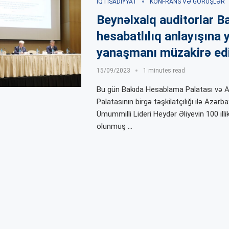
İQTISADIYYAT
KONFRANS VƏ GÖRÜŞLƏR
Beynəlxalq auditorlar B
hesabatlılıq anlayışına 
yanaşmanı müzakirə ed
15/09/2023
1 minutes read
Bu gün Bakıda Hesablama Palatası və A
Palatasının birgə təşkilatçılığı ilə Azərb
Ümummilli Lideri Heydər Əliyevin 100 illi
olunmuş …