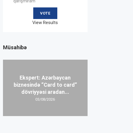
qarışmıram
View Results
Müsahibə
Ekspert: Azərbaycan
biznesində “Card to card”
dövriyyəsi aradan...
03/08/2026