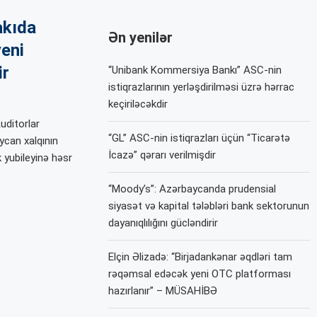
akıda
Ən yenilər
yeni
ir
“Unibank Kommersiya Bankı” ASC-nin
istiqrazlarının yerləşdirilməsi üzrə hərrac
keçiriləcəkdir
uditorlar
“GL” ASC-nin istiqrazları üçün “Ticarətə
aycan xalqının
İcazə” qərarı verilmişdir
k yubileyinə həsr
“Moody’s”: Azərbaycanda prudensial
siyasət və kapital tələbləri bank sektorunun
dayanıqlılığını gücləndirir
Elçin Əlizadə: “Birjadankənar əqdləri tam
rəqəmsal edəcək yeni OTC platforması
hazırlanır” – MÜSAHİBƏ