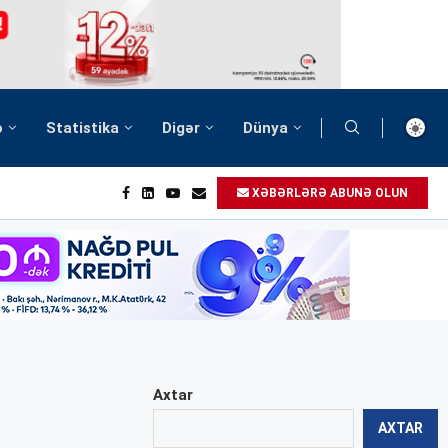
ə
Statistika
Digər
Dünya
XƏBƏRLƏRƏ ABUNƏ OLUN
Axtar
AXTAR