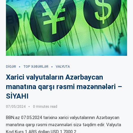
DIGƏR
TOP XƏBƏRLƏR
VALYUTA
Xarici valyutaların Azərbaycan
manatına qarşı rəsmi məzənnələri –
SİYAHI
07/05/2024
0 minutes read
BBN.az 07.05.2024 tarixinə xarici valyutalarının Azərbaycan
manatına qarşı rəsmi məzənnələri sizə təqdim edir. Valyuta
Kod Kurs 1 ABŞ dolları USD 1.7000 2 …