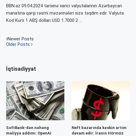
BBN.az 09.04.2024 tarixinə xarici valyutalarının Azərbaycan
manatına qarşı rəsmi məzənnələri sizə təqdim edir. Valyuta
Kod Kurs 1 ABŞ dolları USD 1.7000 2 …
Newer Posts
Older Posts
İqtisadiyyat
SoftBank-dən nəhəng
Neft bazarında kəskin artım
maliyyə addımı: OpenAI
davam edir: İranın Hörmüz