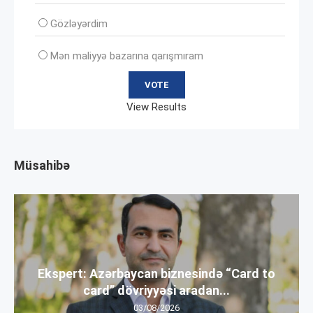
Gözləyərdim
Mən maliyyə bazarına qarışmıram
View Results
Müsahibə
Ekspert: Azərbaycan biznesində “Card to
card” dövriyyəsi aradan...
03/08/2026