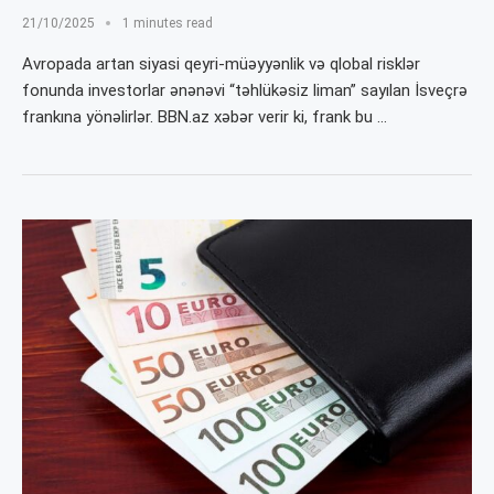
21/10/2025
1 minutes read
Avropada artan siyasi qeyri-müəyyənlik və qlobal risklər
fonunda investorlar ənənəvi “təhlükəsiz liman” sayılan İsveçrə
frankına yönəlirlər. BBN.az xəbər verir ki, frank bu …