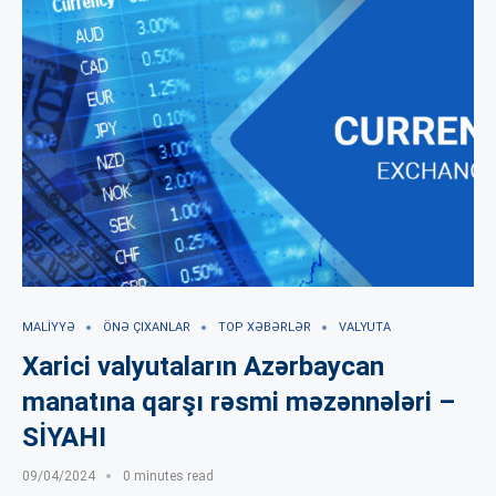
MALIYYƏ
ÖNƏ ÇIXANLAR
TOP XƏBƏRLƏR
VALYUTA
Xarici valyutaların Azərbaycan
manatına qarşı rəsmi məzənnələri –
SİYAHI
09/04/2024
0 minutes read