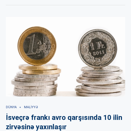
DÜNYA
MALIYYƏ
İsveçrə frankı avro qarşısında 10 ilin
zirvəsinə yaxınlaşır