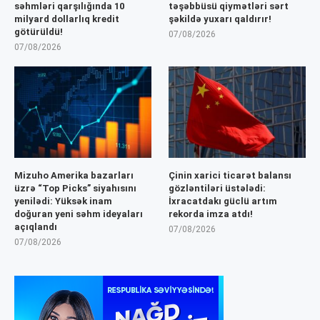
səhmləri qarşılığında 10
təşəbbüsü qiymətləri sərt
milyard dollarlıq kredit
şəkildə yuxarı qaldırır!
götürüldü!
07/08/2026
07/08/2026
Mizuho Amerika bazarları
Çinin xarici ticarət balansı
üzrə “Top Picks” siyahısını
gözləntiləri üstələdi:
yenilədi: Yüksək inam
İxracatdakı güclü artım
doğuran yeni səhm ideyaları
rekorda imza atdı!
açıqlandı
07/08/2026
07/08/2026