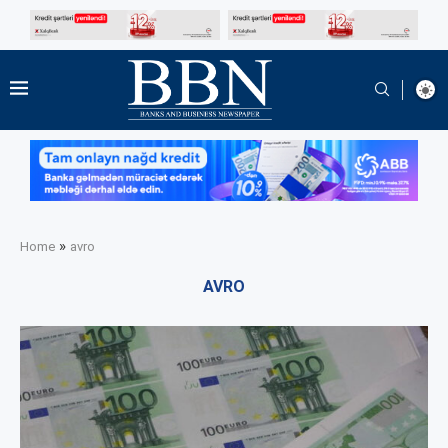
»
Home
avro
AVRO