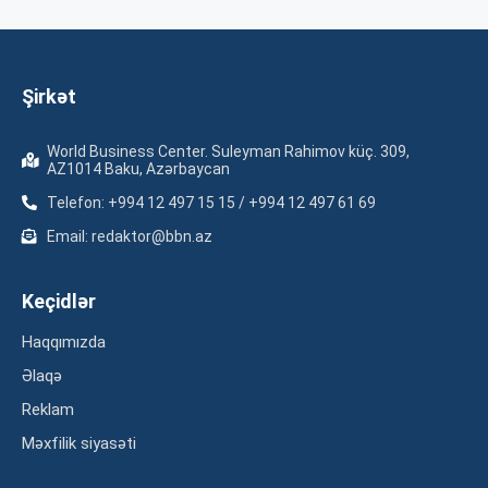
Şirkət
World Business Center. Suleyman Rahimov küç. 309,
AZ1014 Baku, Azərbaycan
Telefon: +994 12 497 15 15 / +994 12 497 61 69
Email: redaktor@bbn.az
Keçidlər
Haqqımızda
Əlaqə
Reklam
Məxfilik siyasəti