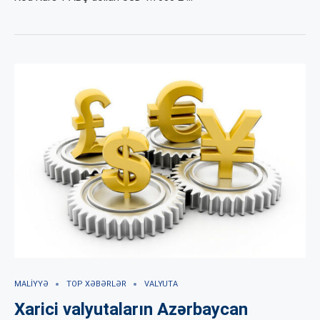
MALIYYƏ
TOP XƏBƏRLƏR
VALYUTA
Xarici valyutaların Azərbaycan