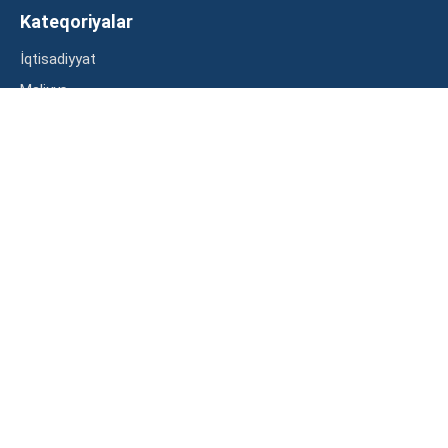
Kateqoriyalar
İqtisadiyyat
Maliyyə
Müsahibə
Statistika
Abunə ol
Mən şərtləri oxudum və razılaşdım