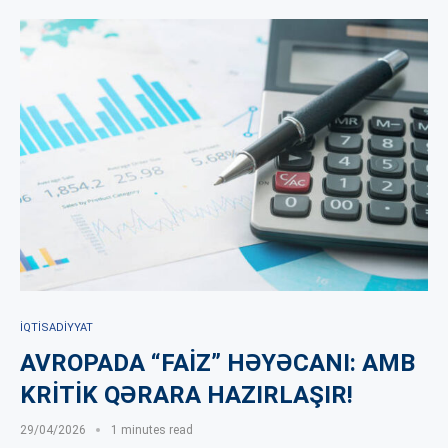
İQTISADIYYAT
AVROPADA “FAİZ” HƏYƏCANI: AMB
KRİTİK QƏRARA HAZIRLAŞIR!
29/04/2026
1 minutes read