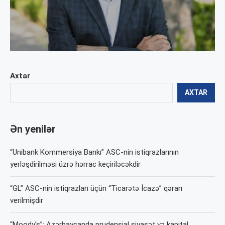
Axtar
AXTAR
Ən yenilər
“Unibank Kommersiya Bankı” ASC-nin istiqrazlarının
yerləşdirilməsi üzrə hərrac keçiriləcəkdir
“GL” ASC-nin istiqrazları üçün “Ticarətə İcazə” qərarı
verilmişdir
“Moody’s”: Azərbaycanda prudensial siyasət və kapital