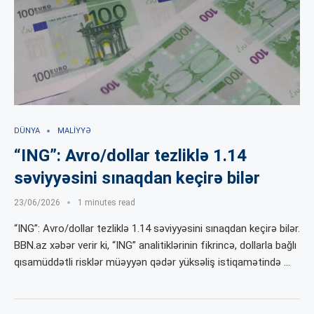
DÜNYA
MALIYYƏ
“ING”: Avro/dollar tezliklə 1.14
səviyyəsini sınaqdan keçirə bilər
23/06/2026
1 minutes read
“ING”: Avro/dollar tezliklə 1.14 səviyyəsini sınaqdan keçirə bilər.
BBN.az xəbər verir ki, “ING” analitiklərinin fikrincə, dollarla bağlı
qısamüddətli risklər müəyyən qədər yüksəliş istiqamətində …