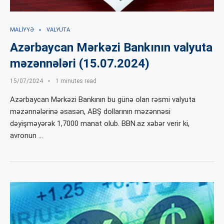
MALIYYƏ
VALYUTA
Azərbaycan Mərkəzi Bankının valyuta
məzənnələri (15.07.2024)
15/07/2024
1 minutes read
Azərbaycan Mərkəzi Bankının bu günə olan rəsmi valyuta
məzənnələrinə əsasən, ABŞ dollarının məzənnəsi
dəyişməyərək 1,7000 manat olub. BBN.az xəbər verir ki,
avronun …