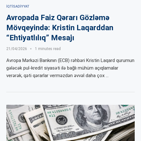
İQTISADIYYAT
Avropada Faiz Qərarı Gözləmə
Mövqeyində: Kristin Laqarddan
“Ehtiyatlılıq” Mesajı
21/04/2026
1 minutes read
Avropa Mərkəzi Bankının (ECB) rəhbəri Kristin Laqard qurumun
gələcək pul-kredit siyasəti ilə bağlı mühüm açıqlamalar
verərək, qəti qərarlar verməzdən əvvəl daha çox …