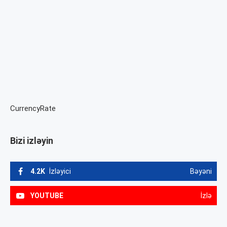
CurrencyRate
Bizi izləyin
4.2K
İzləyici
Bəyəni
YOUTUBE
İzlə