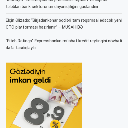
tələbləri bank sektorunun dayanıqlılığını gücləndirir
Elçin Əlizadə: “Birjadankənar əqdləri tam rəqəmsal edəcək yeni
OTC platforması hazırlanır” – MÜSAHİBƏ
“Fitch Ratings” Expressbankın müsbət kredit reytinqini növbəti
dəfə təsdiqləyib