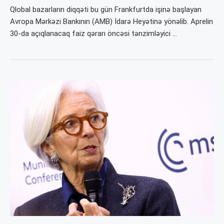
Qlobal bazarların diqqəti bu gün Frankfurtda işinə başlayan
Avropa Mərkəzi Bankının (AMB) İdarə Heyətinə yönəlib. Aprelin
30-da açıqlanacaq faiz qərarı öncəsi tənzimləyici …