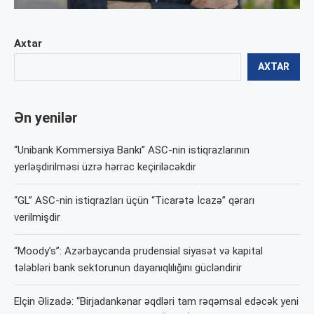
Axtar
AXTAR
Ən yenilər
“Unibank Kommersiya Bankı” ASC-nin istiqrazlarının
yerləşdirilməsi üzrə hərrac keçiriləcəkdir
“GL” ASC-nin istiqrazları üçün “Ticarətə İcazə” qərarı
verilmişdir
“Moody’s”: Azərbaycanda prudensial siyasət və kapital
tələbləri bank sektorunun dayanıqlılığını gücləndirir
Elçin Əlizadə: “Birjadankənar əqdləri tam rəqəmsal edəcək yeni