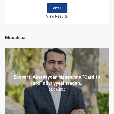
View Results
Müsahibə
Ekspert: Azərbaycan biznesində “Card to
card” dövriyyəsi aradan...
03/08/2026