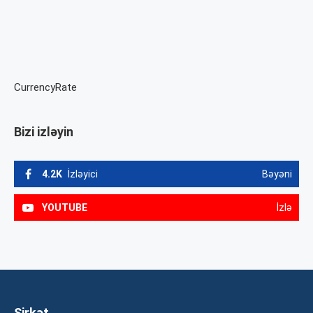
CurrencyRate
Bizi izləyin
4.2K
İzləyici
Bəyəni
YOUTUBE
İzlə
Şirkət