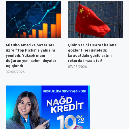
Mizuho Amerika bazarları
Çinin xarici ticarət balansı
üzrə “Top Picks” siyahısını
gözləntiləri üstələdi:
yenilədi: Yüksək inam
İxracatdakı güclü artım
doğuran yeni səhm ideyaları
rekorda imza atdı!
açıqlandı
07/08/2026
07/08/2026