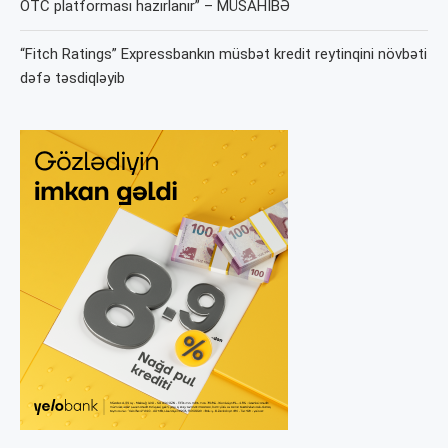
OTC platforması hazırlanır” – MÜSAHİBƏ
“Fitch Ratings” Expressbankın müsbət kredit reytinqini növbəti
dəfə təsdiqləyib