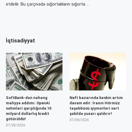
etdirilir. Bu çərçivədə sığortalıların sığorta …
İqtisadiyyat
SoftBank-dən nəhəng
Neft bazarında kəskin artım
maliyyə addımı: OpenAI
davam edir: İranın Hörmüz
səhmləri qarşılığında 10
təşəbbüsü qiymətləri sərt
milyard dollarlıq kredit
şəkildə yuxarı qaldırır!
götürüldü!
07/08/2026
07/08/2026