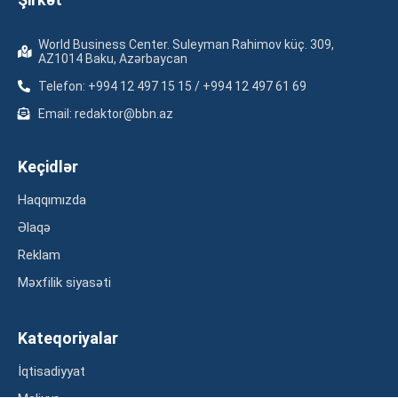
World Business Center. Suleyman Rahimov küç. 309,
AZ1014 Baku, Azərbaycan
Telefon: +994 12 497 15 15 / +994 12 497 61 69
Email: redaktor@bbn.az
Keçidlər
Haqqımızda
Əlaqə
Reklam
Məxfilik siyasəti
Kateqoriyalar
İqtisadiyyat