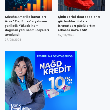
Mizuho Amerika bazarları
Çinin xarici ticarət balansı
üzrə “Top Picks” siyahısını
gözləntiləri üstələdi:
yenilədi: Yüksək inam
İxracatdakı güclü artım
doğuran yeni səhm ideyaları
rekorda imza atdı!
açıqlandı
07/08/2026
07/08/2026