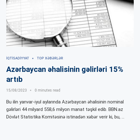
İQTISADIYYAT
TOP XƏBƏRLƏR
Azərbaycan əhalisinin gəlirləri 15%
artıb
15/08/2023
0 minutes read
Bu ilin yanvar-iyul aylarında Azərbaycan əhalisinin nominal
gəlirləri 44 milyard 558,6 milyon manat təşkil edib. BBN.az
Dövlət Statistika Komitəsinə istinadən xəbər verir ki, bu, …