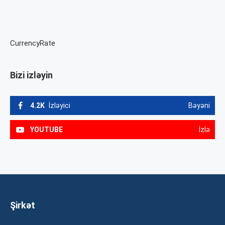
CurrencyRate
Bizi izləyin
4.2K
İzləyici
Bəyəni
YOUTUBE
İzlə
Şirkət