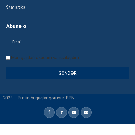
Statistika
Abunə ol
Mən şərtləri oxudum və razılaşdım
2023 – Bütün hüquqlar qorunur. BBN