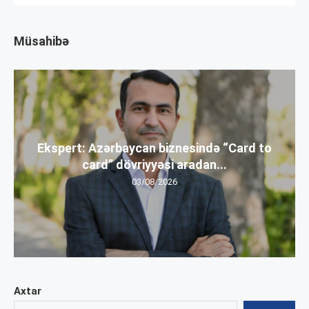
Müsahibə
Ekspert: Azərbaycan biznesində “Card to
card” dövriyyəsi aradan...
03/08/2026
Axtar