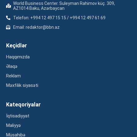
World Business Center. Suleyman Rahimov küç. 309,
AZ1014 Baku, Azərbaycan
Telefon: +994 12 497 15 15 / +994 12 497 61 69
Email: redaktor@bbn.az
Keçidlər
Haqqımızda
Əlaqə
Reklam
Məxfilik siyasəti
Kateqoriyalar
İqtisadiyyat
Maliyyə
Müsahibə