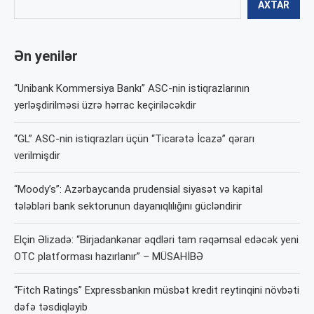
AXTAR
Ən yenilər
“Unibank Kommersiya Bankı” ASC-nin istiqrazlarının
yerləşdirilməsi üzrə hərrac keçiriləcəkdir
“GL” ASC-nin istiqrazları üçün “Ticarətə İcazə” qərarı
verilmişdir
“Moody’s”: Azərbaycanda prudensial siyasət və kapital
tələbləri bank sektorunun dayanıqlılığını gücləndirir
Elçin Əlizadə: “Birjadankənar əqdləri tam rəqəmsal edəcək yeni
OTC platforması hazırlanır” – MÜSAHİBƏ
“Fitch Ratings” Expressbankın müsbət kredit reytinqini növbəti
dəfə təsdiqləyib