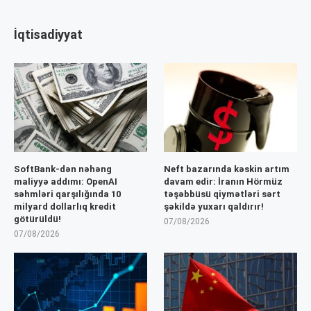
İqtisadiyyat
SoftBank-dən nəhəng
Neft bazarında kəskin artım
maliyyə addımı: OpenAI
davam edir: İranın Hörmüz
səhmləri qarşılığında 10
təşəbbüsü qiymətləri sərt
milyard dollarlıq kredit
şəkildə yuxarı qaldırır!
götürüldü!
07/08/2026
07/08/2026