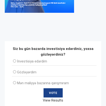
Siz bu gün bazarda investisiya edərdiniz, yoxsa
gözləyərdiniz?
İnvеstisiya edərdim
Gözləyərdim
Mən maliyyə bazarına qarışmıram
View Results