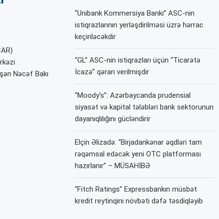
“Unibank Kommersiya Bankı” ASC-nin
istiqrazlarının yerləşdirilməsi üzrə hərrac
keçiriləcəkdir
CAR)
“GL” ASC-nin istiqrazları üçün “Ticarətə
rkəzi
İcazə” qərarı verilmişdir
şən Nəcəf Bakı
“Moody’s”: Azərbaycanda prudensial
siyasət və kapital tələbləri bank sektorunun
dayanıqlılığını gücləndirir
Elçin Əlizadə: “Birjadankənar əqdləri tam
rəqəmsal edəcək yeni OTC platforması
hazırlanır” – MÜSAHİBƏ
“Fitch Ratings” Expressbankın müsbət
kredit reytinqini növbəti dəfə təsdiqləyib