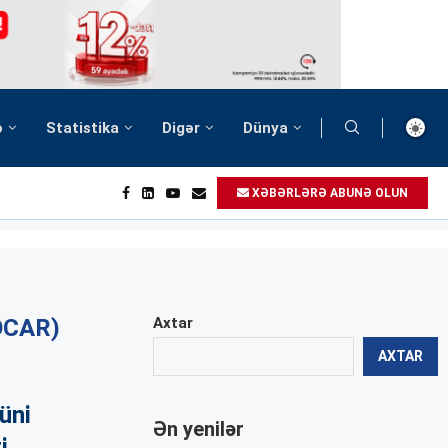
ə
Statistika
Digər
Dünya
XƏBƏRLƏRƏ ABUNƏ OLUN
OCAR)
Axtar
AXTAR
üni
Ən yenilər
i