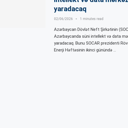
yaradacaq
02/06/2026
1 minutes read
Azərbaycan Dövlət Neft Şirkətinin (SO
Azərbaycanda süni intellekt və data mə
yaradacaq. Bunu SOCAR prezidenti Röv
Enerji Həftəsinin ikinci günündə …