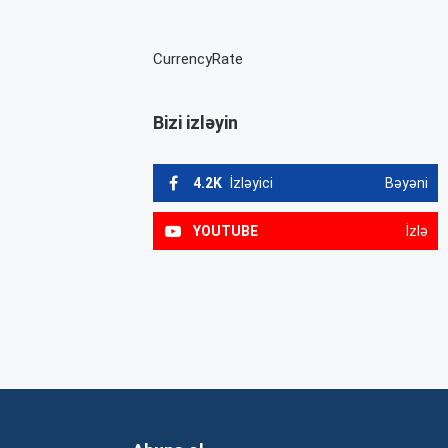
CurrencyRate
Bizi izləyin
4.2K
İzləyici
Bəyəni
YOUTUBE
İzlə