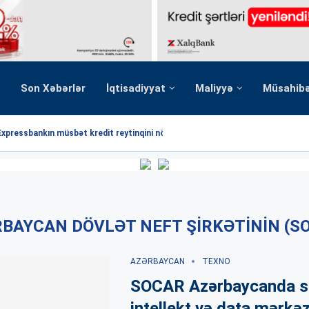
Son Xəbərlər
İqtisadiyyat
Maliyyə
Müsahib
Expressbankın müsbət kredit reytinqini növbəti dəfə...
BAYCAN DÖVLƏT NEFT ŞIRKƏTININ (S
AZƏRBAYCAN
TEXNO
SOCAR Azərbaycanda s
intellekt və data mərkəz