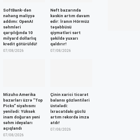
SoftBank-dən
Neft bazarında
nəhəng maliyyə
kəskin artım davam
addımı: OpenAI
edir: İranın Hörmüz
səhmləri
təşəbbüsü
qarşılığında 10
qiymətləri sərt
milyard dollarlıq
şəkildə yuxarı
kredit götürüldü!
qaldırır!
07/08/2026
07/08/2026
Mizuho Amerika
Çinin xarici ticarət
bazarları üzrə “Top
balansı gözləntiləri
Picks” siyahısını
üstələdi:
yenilədi: Yüksək
İxracatdakı güclü
inam doğuran yeni
artım rekorda imza
səhm ideyaları
atdı!
açıqlandı
07/08/2026
07/08/2026