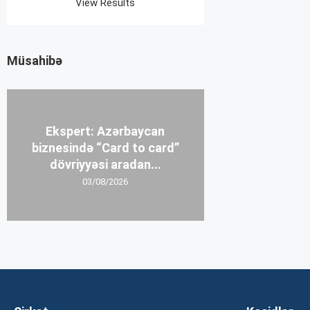
View Results
Müsahibə
Ekspert: Azərbaycan
biznesində “Card to card”
dövriyyəsi aradan...
03/08/2026