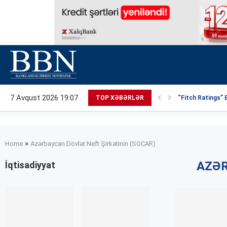
7 Avqust 2026 19:07
TOP XƏBƏRLƏR
“Fitch Ratings” 
»
Home
Azərbaycan Dövlət Neft Şirkətinin (SOCAR)
AZƏR
İqtisadiyyat