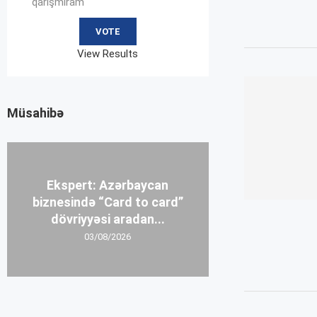
qarışmıram
View Results
Müsahibə
Ekspert: Azərbaycan
biznesində “Card to card”
dövriyyəsi aradan...
03/08/2026