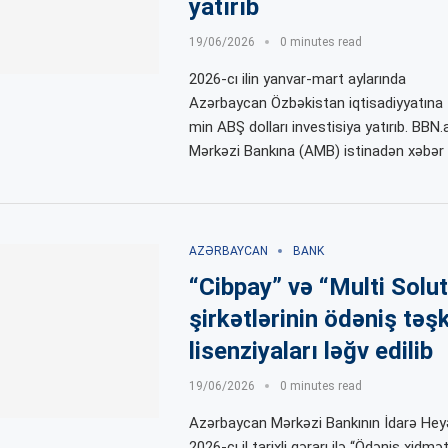
yatırıb
19/06/2026
0 minutes read
2026-cı ilin yanvar-mart aylarında
Azərbaycan Özbəkistan iqtisadiyyatına
min ABŞ dolları investisiya yatırıb. BB
Mərkəzi Bankına (AMB) istinadən xəbər ve
AZƏRBAYCAN
BANK
“Cibpay” və “Multi Solu
şirkətlərinin ödəniş təşk
lisenziyaları ləğv edilib
19/06/2026
0 minutes read
Azərbaycan Mərkəzi Bankının İdarə Heyə
2026-cı il tarixli qərarı ilə “Ödəniş xidmə