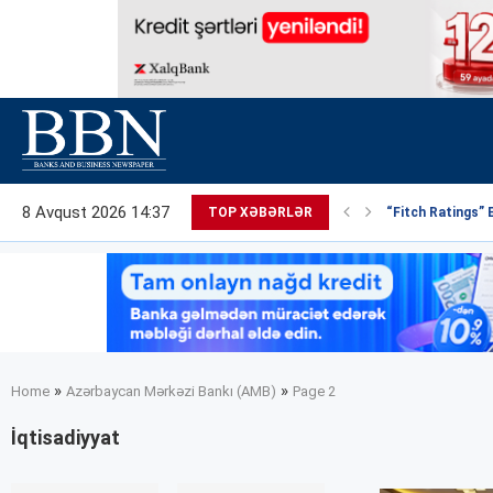
8 Avqust 2026 14:37
TOP XƏBƏRLƏR
“Fitch Ratings” 
»
»
Home
Azərbaycan Mərkəzi Bankı (AMB)
Page 2
İqtisadiyyat