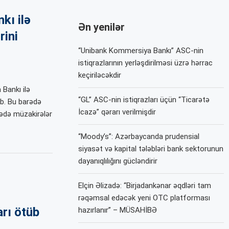
kı ilə
Ən yenilər
rini
“Unibank Kommersiya Bankı” ASC-nin
istiqrazlarının yerləşdirilməsi üzrə hərrac
keçiriləcəkdir
Bankı ilə
“GL” ASC-nin istiqrazları üçün “Ticarətə
ib. Bu barədə
İcazə” qərarı verilmişdir
ədə müzakirələr
“Moody’s”: Azərbaycanda prudensial
siyasət və kapital tələbləri bank sektorunun
dayanıqlılığını gücləndirir
Elçin Əlizadə: “Birjadankənar əqdləri tam
rəqəmsal edəcək yeni OTC platforması
arı ötüb
hazırlanır” – MÜSAHİBƏ