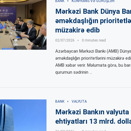
BANK
KONFRANS VƏ GÖRÜŞLƏR
Mərkəzi Bank Dünya Ban
əməkdaşlığın prioritetlə
müzakirə edib
02/07/2026
0 minutes read
Azərbaycan Mərkəzi Bankı (AMB) Dünya 
əməkdaşlığın prioritetlərini müzakirə ed
AMB xəbər verir. Məlumata görə, bu bar
qurumun sədrinin …
BANK
VALYUTA
Mərkəzi Bankın valyuta
ehtiyatları 13 mlrd. doll