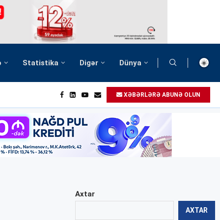
ə
Statistika
Digər
Dünya
XƏBƏRLƏRƏ ABUNƏ OLUN
Axtar
AXTAR