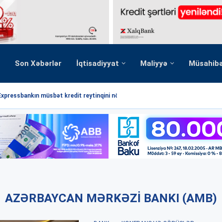
Son Xəbərlər
İqtisadiyyat
Maliyyə
Müsahib
Expressbankın müsbət kredit reytinqini növbəti dəfə...
AZƏRBAYCAN MƏRKƏZI BANKI (AMB)