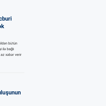
cburi
ək
ildən bütün
 ilə bağlı
az xəbər verir
uluşunun