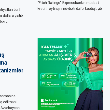
“Fitch Ratings” Expressbankın müsbət
kredit reytinqini növbəti dəfə təsdiqləyib
yatları bu il
n dollara çatıb.
bər …
ış
ına
xanizmlər
alanmasına
iq edilməsi
nu Azərbaycan