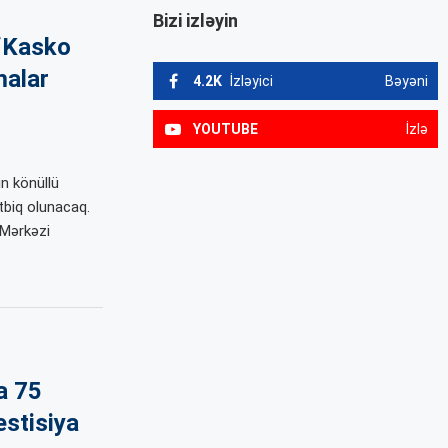
Bizi izləyin
“Kasko
malar
4.2K
İzləyici
Bəyəni
YOUTUBE
İzlə
n könüllü
tbiq olunacaq.
 Mərkəzi
a 75
estisiya