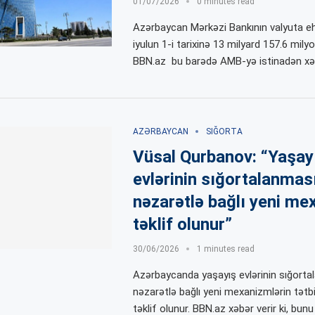
01/07/2026
0 minutes read
Azərbaycan Mərkəzi Bankının valyuta ehti
iyulun 1-i tarixinə 13 milyard 157.6 milyo
BBN.az bu barədə AMB-yə istinadən xə
AZƏRBAYCAN
SIĞORTA
Vüsal Qurbanov: “Yaşay
evlərinin sığortalanmas
nəzarətlə bağlı yeni me
təklif olunur”
30/06/2026
1 minutes read
Azərbaycanda yaşayış evlərinin sığort
nəzarətlə bağlı yeni mexanizmlərin tətb
təklif olunur. BBN.az xəbər verir ki, bu