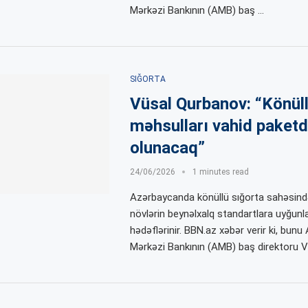
Mərkəzi Bankının (AMB) baş …
SIĞORTA
Vüsal Qurbanov: “Könüll
məhsulları vahid paket
olunacaq”
24/06/2026
1 minutes read
Azərbaycanda könüllü sığorta sahəsin
növlərin beynəlxalq standartlara uyğunla
hədəflərinir. BBN.az xəbər verir ki, bun
Mərkəzi Bankının (AMB) baş direktoru V