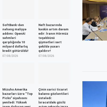
SoftBank-dən
Neft bazarında
nəhəng maliyyə
kəskin artım davam
addımı: OpenAI
edir: İranın Hörmüz
səhmləri
təşəbbüsü
qarşılığında 10
qiymətləri sərt
milyard dollarlıq
şəkildə yuxarı
kredit götürüldü!
qaldırır!
07/08/2026
07/08/2026
Mizuho Amerika
Çinin xarici ticarət
bazarları üzrə “Top
balansı gözləntiləri
Picks” siyahısını
üstələdi:
yenilədi: Yüksək
İxracatdakı güclü
inam doğuran yeni
artım rekorda imza