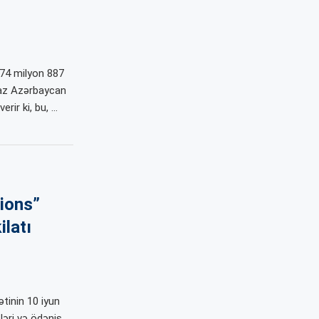
 74 milyon 887
N.az Azərbaycan
rir ki, bu, …
tions”
ilatı
tinin 10 iyun
tləri və ödəniş