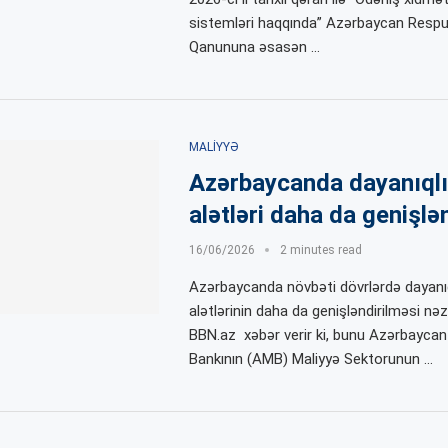
sistemləri haqqında” Azərbaycan Respub
Qanununa əsasən …
MALIYYƏ
Azərbaycanda dayanıqlı
alətləri daha da genişlə
16/06/2026
2 minutes read
Azərbaycanda növbəti dövrlərdə dayanıq
alətlərinin daha da genişləndirilməsi nəz
BBN.az xəbər verir ki, bunu Azərbaycan
Bankının (AMB) Maliyyə Sektorunun …