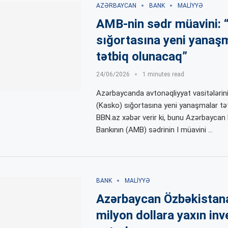
AZƏRBAYCAN
BANK
MALIYYƏ
AMB-nin sədr müavini: 
sığortasına yeni yanaş
tətbiq olunacaq”
24/06/2026
1 minutes read
Azərbaycanda avtonəqliyyat vasitələrini
(Kasko) sığortasına yeni yanaşmalar tə
BBN.az xəbər verir ki, bunu Azərbaycan
Bankının (AMB) sədrinin I müavini …
BANK
MALIYYƏ
Azərbaycan Özbəkistan
milyon dollara yaxın inv