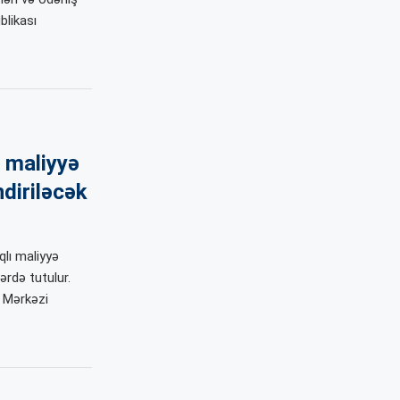
likası
 maliyyə
ndiriləcək
lı maliyyə
ərdə tutulur.
 Mərkəzi