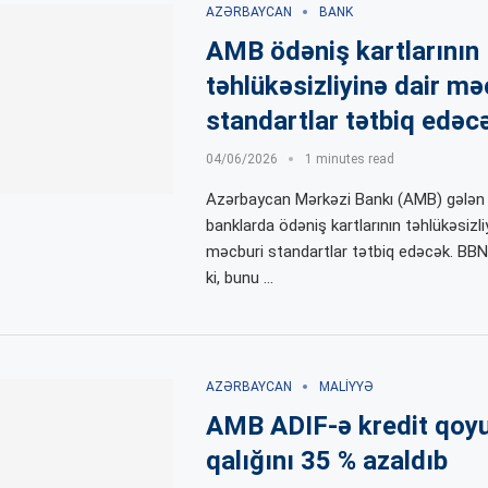
AZƏRBAYCAN
BANK
AMB ödəniş kartlarının
təhlükəsizliyinə dair mə
standartlar tətbiq edəc
04/06/2026
1 minutes read
Azərbaycan Mərkəzi Bankı (AMB) gələn 
banklarda ödəniş kartlarının təhlükəsizliyi
məcburi standartlar tətbiq edəcək. BBN.
ki, bunu …
AZƏRBAYCAN
MALIYYƏ
AMB ADIF-ə kredit qoy
qalığını 35 % azaldıb