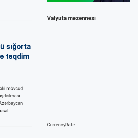
Valyuta məzənnəsi
ü sığorta
də təqdim
dəki mövcud
şdırılması
u Azərbaycan
üsal …
CurrencyRate