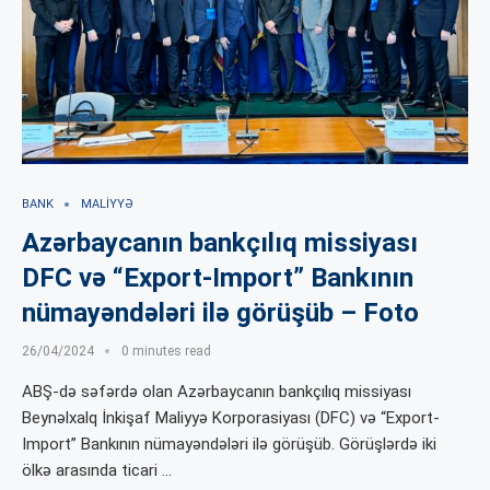
BANK
MALIYYƏ
Azərbaycanın bankçılıq missiyası
DFC və “Export-Import” Bankının
nümayəndələri ilə görüşüb – Foto
26/04/2024
0 minutes read
ABŞ-də səfərdə olan Azərbaycanın bankçılıq missiyası
Beynəlxalq İnkişaf Maliyyə Korporasiyası (DFC) və “Export-
Import” Bankının nümayəndələri ilə görüşüb. Görüşlərdə iki
ölkə arasında ticari …