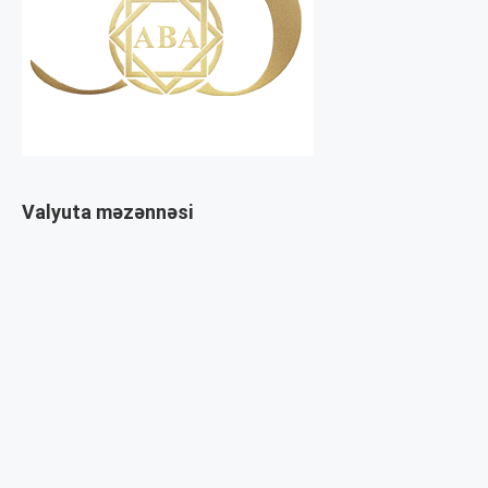
Valyuta məzənnəsi