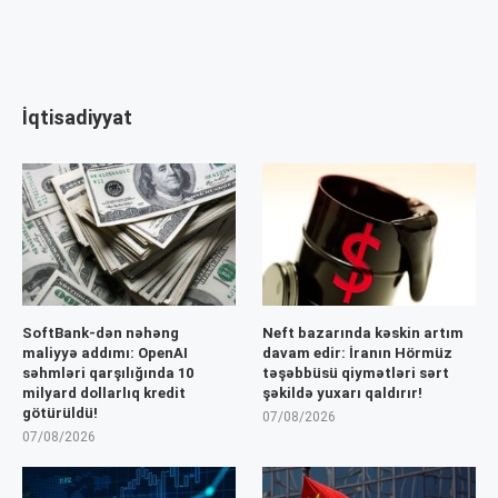
İqtisadiyyat
SoftBank-dən nəhəng
Neft bazarında kəskin artım
maliyyə addımı: OpenAI
davam edir: İranın Hörmüz
səhmləri qarşılığında 10
təşəbbüsü qiymətləri sərt
milyard dollarlıq kredit
şəkildə yuxarı qaldırır!
götürüldü!
07/08/2026
07/08/2026