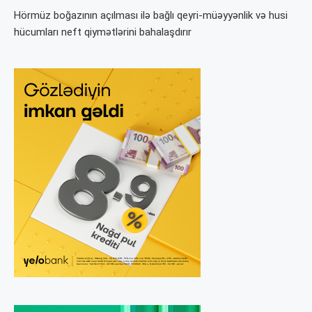
Hörmüz boğazının açılması ilə bağlı qeyri-müəyyənlik və husi
hücumları neft qiymətlərini bahalaşdırır