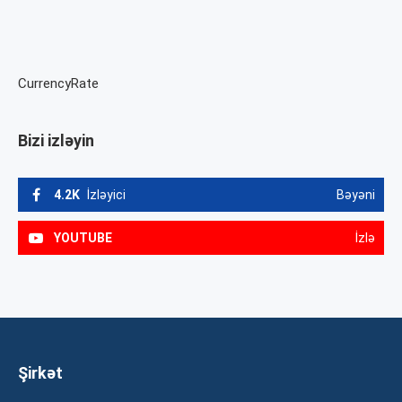
CurrencyRate
Bizi izləyin
4.2K
İzləyici
Bəyəni
YOUTUBE
İzlə
Şirkət