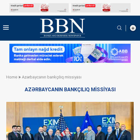
»
Home
Azərbaycanın bankçılıq missiyası
AZƏRBAYCANIN BANKÇILIQ MISSIYASI