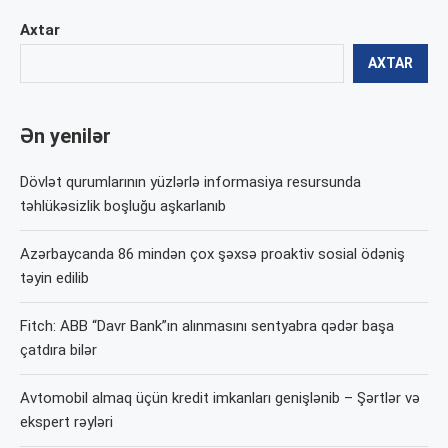
Axtar
AXTAR
Ən yenilər
Dövlət qurumlarının yüzlərlə informasiya resursunda
təhlükəsizlik boşluğu aşkarlanıb
Azərbaycanda 86 mindən çox şəxsə proaktiv sosial ödəniş
təyin edilib
Fitch: ABB “Davr Bank”ın alınmasını sentyabra qədər başa
çatdıra bilər
Avtomobil almaq üçün kredit imkanları genişlənib – Şərtlər və
ekspert rəyləri