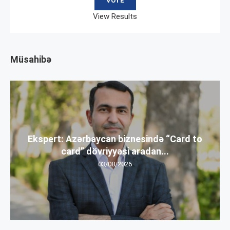
View Results
Müsahibə
Ekspert: Azərbaycan biznesində “Card to
card” dövriyyəsi aradan...
03/08/2026