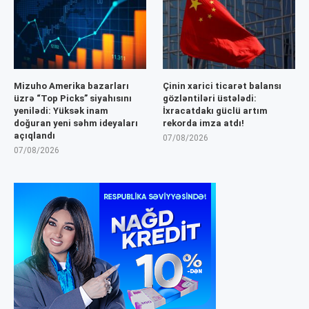
Mizuho Amerika bazarları
Çinin xarici ticarət balansı
üzrə “Top Picks” siyahısını
gözləntiləri üstələdi:
yenilədi: Yüksək inam
İxracatdakı güclü artım
doğuran yeni səhm ideyaları
rekorda imza atdı!
açıqlandı
07/08/2026
07/08/2026