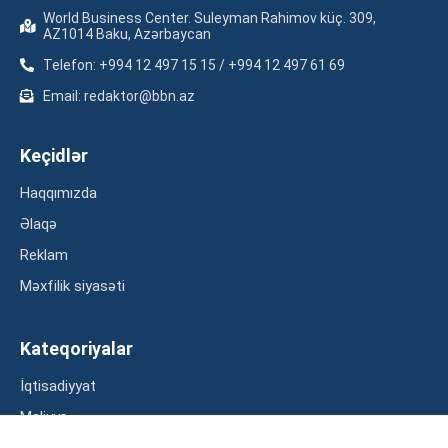
World Business Center. Suleyman Rahimov küç. 309,
AZ1014 Baku, Azərbaycan
Telefon: +994 12 497 15 15 / +994 12 497 61 69
Email: redaktor@bbn.az
Keçidlər
Haqqımızda
Əlaqə
Reklam
Məxfilik siyasəti
Kateqoriyalar
İqtisadiyyat
Maliyyə
Müsahibə