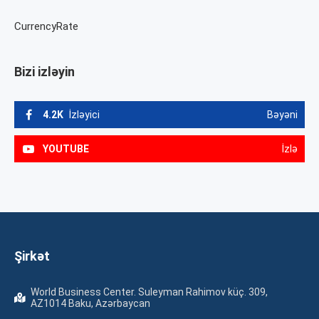
CurrencyRate
Bizi izləyin
4.2K
İzləyici
Bəyəni
YOUTUBE
İzlə
Şirkət
World Business Center. Suleyman Rahimov küç. 309,
AZ1014 Baku, Azərbaycan