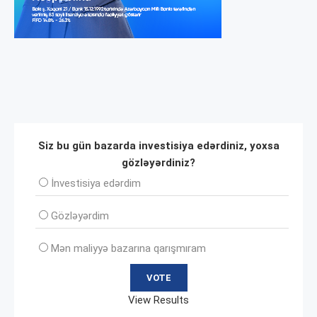
Siz bu gün bazarda investisiya edərdiniz, yoxsa
gözləyərdiniz?
İnvеstisiya edərdim
Gözləyərdim
Mən maliyyə bazarına qarışmıram
View Results