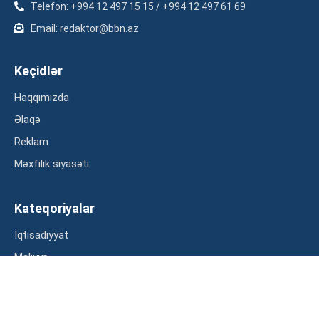
Telefon: +994 12 497 15 15 / +994 12 497 61 69
Email: redaktor@bbn.az
Keçidlər
Haqqımızda
Əlaqə
Reklam
Məxfilik siyasəti
Kateqoriyalar
İqtisadiyyat
Maliyyə
Müsahibə
Statistika