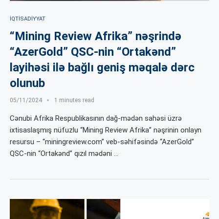
İQTISADIYYAT
“Mining Review Afrika” nəşrində
“AzerGold” QSC-nin “Ortakənd”
layihəsi ilə bağlı geniş məqalə dərc
olunub
05/11/2024
1 minutes read
Cənubi Afrika Respublikasının dağ-mədən sahəsi üzrə
ixtisaslaşmış nüfuzlu “Mining Review Afrika” nəşrinin onlayn
resursu – “miningreview.com” veb-səhifəsində “AzerGold”
QSC-nin “Ortakənd” qızıl mədəni …