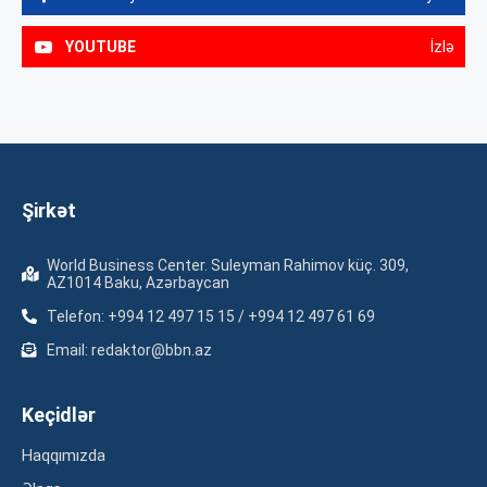
YOUTUBE
İzlə
Şirkət
World Business Center. Suleyman Rahimov küç. 309,
AZ1014 Baku, Azərbaycan
Telefon: +994 12 497 15 15 / +994 12 497 61 69
Email: redaktor@bbn.az
Keçidlər
Haqqımızda