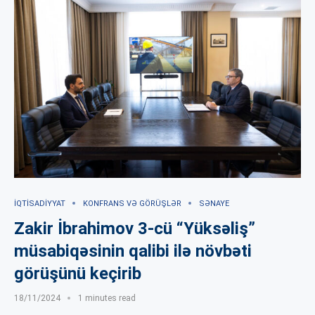
İQTISADIYYAT
KONFRANS VƏ GÖRÜŞLƏR
SƏNAYE
Zakir İbrahimov 3-cü “Yüksəliş”
müsabiqəsinin qalibi ilə növbəti
görüşünü keçirib
18/11/2024
1 minutes read