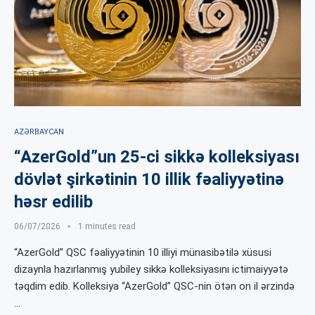
AZƏRBAYCAN
“AzerGold”un 25-ci sikkə kolleksiyası
dövlət şirkətinin 10 illik fəaliyyətinə
həsr edilib
06/07/2026
1 minutes read
“AzerGold” QSC fəaliyyətinin 10 illiyi münasibətilə xüsusi
dizaynla hazırlanmış yubiley sikkə kolleksiyasını ictimaiyyətə
təqdim edib. Kolleksiya “AzerGold” QSC-nin ötən on il ərzində
…