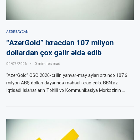
AZƏRBAYCAN
“AzerGold” ixracdan 107 milyon
dollardan çox gəlir əldə edib
02/07/2026
0 minutes read
“AzerGold” QSC 2026-cı ilin yanvar-may ayları ərzində 107.6
milyon ABŞ dolları dəyərində məhsul ixrac edib. BBN.az
İqtisadi İslahatların Təhlili və Kommunikasiya Mərkəzinin …