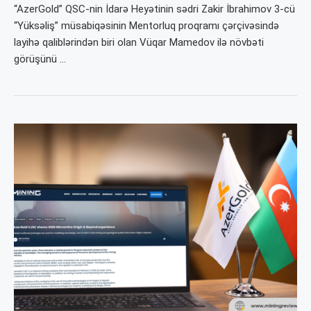
“AzerGold” QSC-nin İdarə Heyətinin sədri Zakir İbrahimov 3-cü
“Yüksəliş” müsabiqəsinin Mentorluq proqramı çərçivəsində
layihə qaliblərindən biri olan Vüqar Mamedov ilə növbəti
görüşünü …