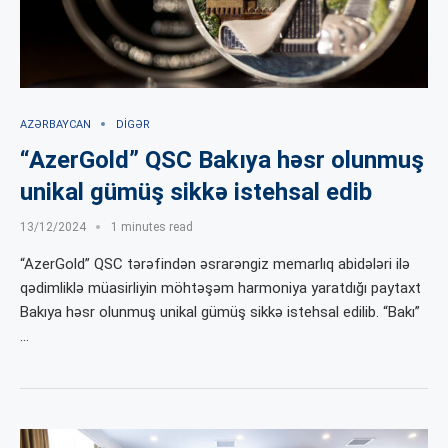
AZƏRBAYCAN
DIGƏR
“AzerGold” QSC Bakıya həsr olunmuş
unikal gümüş sikkə istehsal edib
13/12/2024
1 minutes read
“AzerGold” QSC tərəfindən əsrarəngiz memarlıq abidələri ilə
qədimliklə müasirliyin möhtəşəm harmoniya yaratdığı paytaxt
Bakıya həsr olunmuş unikal gümüş sikkə istehsal edilib. “Bakı”
…