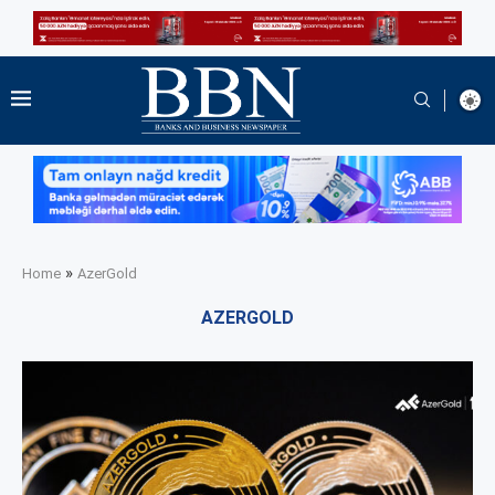
»
Home
AzerGold
AZERGOLD