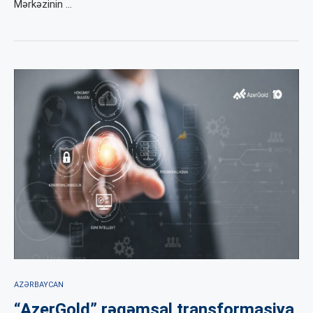
Mərkəzinin …
AZƏRBAYCAN
“AzerGold” rəqəmsal transformasiya