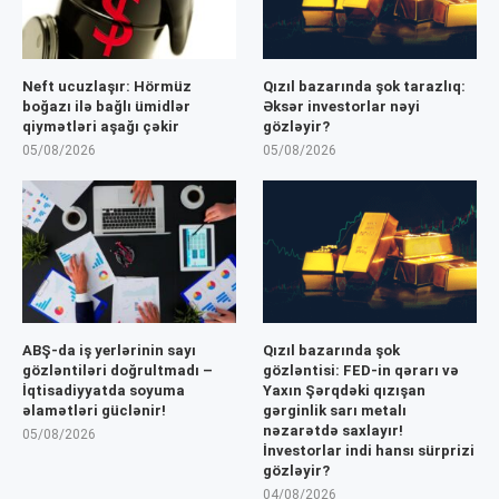
Neft ucuzlaşır: Hörmüz
Qızıl bazarında şok tarazlıq:
boğazı ilə bağlı ümidlər
Əksər investorlar nəyi
qiymətləri aşağı çəkir
gözləyir?
05/08/2026
05/08/2026
ABŞ-da iş yerlərinin sayı
Qızıl bazarında şok
gözləntiləri doğrultmadı –
gözləntisi: FED-in qərarı və
İqtisadiyyatda soyuma
Yaxın Şərqdəki qızışan
əlamətləri güclənir!
gərginlik sarı metalı
nəzarətdə saxlayır!
05/08/2026
İnvestorlar indi hansı sürprizi
gözləyir?
04/08/2026