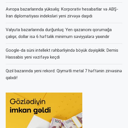
Avropa bazarlarında yüksəliş: Korporativ hesabatlar və ABŞ-
İran diplomatiyası indeksləri yeni zirvəyə daşıdı
Valyuta bazarlarında durğunluq: Yen qazancını qorumağa
çalışır, dollar isə 6 həftəlik minimum səviyyələrə yaxındır
Google-da süni intellekt rəhbərliyində böyük dəyişiklik: Demis
Hassabis yeni vəzifəyə keçdi
Qızıl bazarında yeni rekord: Qiymətli metal 7 həftənin zirvəsinə
qalxdı!