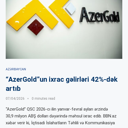
AZƏRBAYCAN
“AzerGold”un ixrac gəlirləri 42%-dək
artıb
07/04/2026
0 minutes read
“AzerGold” QSC 2026-cı ilin yanvar-fevral ayları ərzində
30,9 milyon ABŞ dolları dəyərində məhsul ixrac edib. BBN.az
xəbər verir ki, İqtisadi İslahatların Təhlili və Kommunikasiya