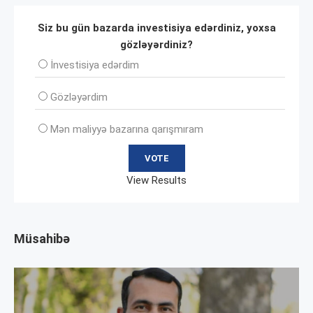
Siz bu gün bazarda investisiya edərdiniz, yoxsa
gözləyərdiniz?
İnvеstisiya edərdim
Gözləyərdim
Mən maliyyə bazarına qarışmıram
View Results
Müsahibə