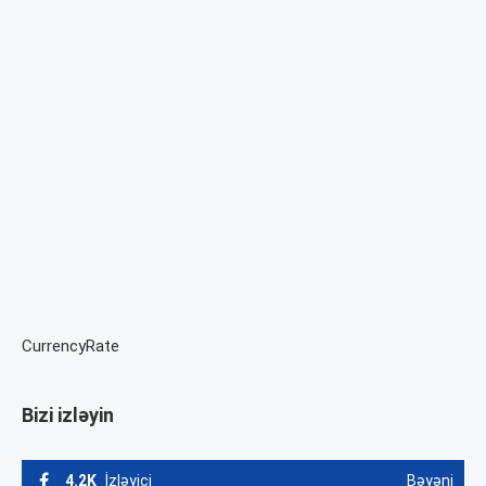
CurrencyRate
Bizi izləyin
4.2K
İzləyici
Bəyəni