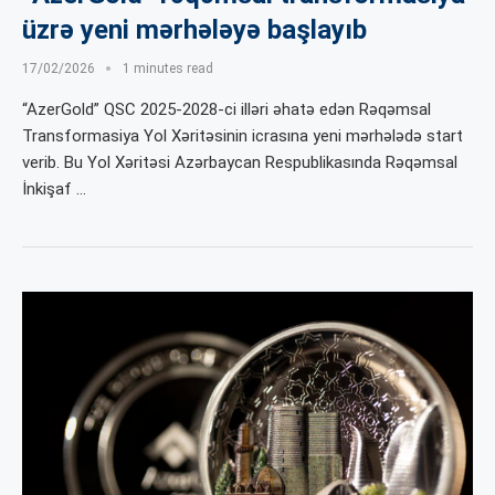
üzrə yeni mərhələyə başlayıb
17/02/2026
1 minutes read
“AzerGold” QSC 2025-2028-ci illəri əhatə edən Rəqəmsal
Transformasiya Yol Xəritəsinin icrasına yeni mərhələdə start
verib. Bu Yol Xəritəsi Azərbaycan Respublikasında Rəqəmsal
İnkişaf …