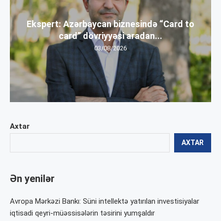
Ekspert: Azərbaycan biznesində “Card to
card” dövriyyəsi aradan...
03/08/2026
Axtar
AXTAR
Ən yenilər
Avropa Mərkəzi Bankı: Süni intellektə yatırılan investisiyalar
iqtisadi qeyri-müəssisələrin təsirini yumşaldır