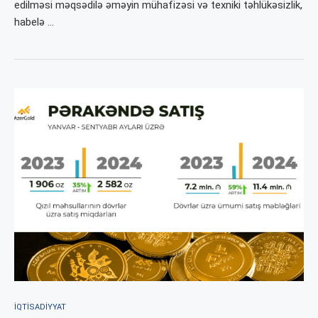
edilməsi məqsədilə əməyin mühafizəsi və texniki təhlükəsizlik,
habelə …
İQTISADIYYAT