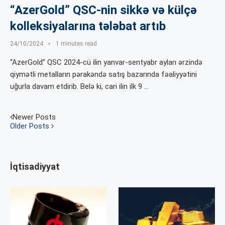
“AzerGold” QSC-nin sikkə və külçə
kolleksiyalarına tələbat artıb
24/10/2024
1 minutes read
“AzerGold” QSC 2024-cü ilin yanvar-sentyabr ayları ərzində
qiymətli metalların pərakəndə satış bazarında fəaliyyətini
uğurla davam etdirib. Belə ki, cari ilin ilk 9 …
Newer Posts
Older Posts
İqtisadiyyat