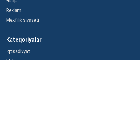
Əlaqə
Reklam
Məxfilik siyasəti
Kateqoriyalar
İqtisadiyyat
Maliyyə
Müsahibə
Statistika
Abunə ol
Mən şərtləri oxudum və razılaşdım