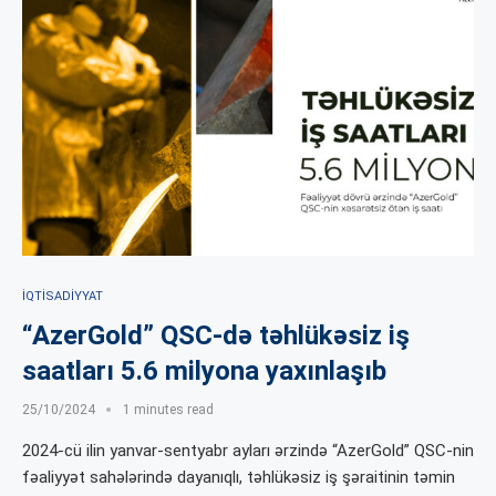
İQTISADIYYAT
“AzerGold” QSC-də təhlükəsiz iş
saatları 5.6 milyona yaxınlaşıb
25/10/2024
1 minutes read
2024-cü ilin yanvar-sentyabr ayları ərzində “AzerGold” QSC-nin
fəaliyyət sahələrində dayanıqlı, təhlükəsiz iş şəraitinin təmin