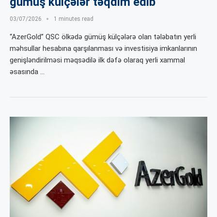
gümüş külçələr təqdim edib
03/07/2026
1 minutes read
“AzerGold” QSC ölkədə gümüş külçələrə olan tələbatın yerli
məhsullar hesabına qarşılanması və investisiya imkanlarının
genişləndirilməsi məqsədilə ilk dəfə olaraq yerli xammal
əsasında …