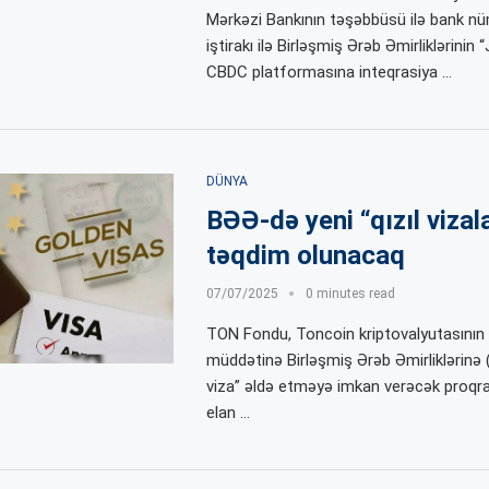
Mərkəzi Bankının təşəbbüsü ilə bank nü
iştirakı ilə Birləşmiş Ərəb Əmirliklərinin “
CBDC platformasına inteqrasiya …
DÜNYA
BƏƏ-də yeni “qızıl vizal
təqdim olunacaq
07/07/2025
0 minutes read
TON Fondu, Toncoin kriptovalyutasının s
müddətinə Birləşmiş Ərəb Əmirliklərinə (
viza” əldə etməyə imkan verəcək proqra
elan …