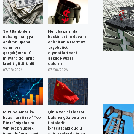
SoftBank-dən
Neft bazarında
nəhəng maliyyə
kəskin artım davam
addımı: OpenAI
edir: İranın Hörmüz
səhmləri
təşəbbüsü
qarşılığında 10
qiymətləri sərt
milyard dollarlıq
şəkildə yuxarı
kredit götürüldü!
qaldırır!
07/08/2026
07/08/2026
Mizuho Amerika
Çinin xarici ticarət
bazarları üzrə “Top
balansı gözləntiləri
Picks” siyahısını
üstələdi:
yenilədi: Yüksək
İxracatdakı güclü
inam doğuran yeni
artım rekorda imza