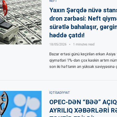
NEFT
Yaxın Şərqdə nüvə stan
dron zərbəsi: Neft qiymə
sürətlə bahalaşır, gərgin
həddə çatdı!
18/05/2026
1 minutes read
Bazar ertəsi günü keçirilən erkən Asiya 
qiymətləri 1%-dən çox kəskin artım nüm
son iki həftənin ən yüksək səviyyəsinə ç
İQTISADIYYAT
OPEC-DƏN “BƏƏ” AÇIQ
AYRILIQ XƏBƏRLƏRİ 