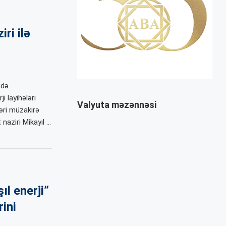
ri ilə
ndə
i layihələri
Valyuta məzənnəsi
əri müzakirə
naziri Mikayıl …
l enerji”
rini