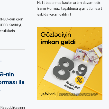
Neft bazarında kəskin artım davam edir:
İranın Hörmüz təşəbbüsü qiymətləri sərt
şəkildə yuxarı qaldırır!
OPEC-dən çıxır”
PEC Katibliyi,
tliklərin
Ə-nin
orması ilə
b
 Respublikasının