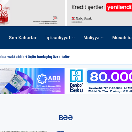
Son Xəbərlər
İqtisadiyyat
Maliyyə
Müsahib
au məktəbliləri üçün bankçılıq üzrə təlim...
BƏƏ