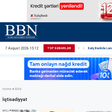
7 Avqust 2026 15:12
TOP XƏBƏRLƏR
Xalq Bankda Land
»
Home
BƏƏ
İqtisadiyyat