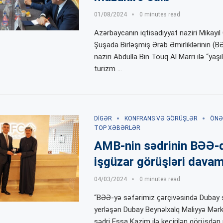
01/08/2024
0 minutes read
Azərbaycanın iqtisadiyyat naziri Mikayı
Şuşada Birləşmiş Ərəb Əmirliklərinin (BƏ
naziri Abdulla Bin Touq Al Marri ilə “yaşıl
turizm …
DIGƏR
KONFRANS VƏ GÖRÜŞLƏR
ÖNƏ
TOP XƏBƏRLƏR
AMB-nin sədrinin BƏƏ-
işgüzar görüşləri davam
04/03/2024
0 minutes read
“BƏƏ-yə səfərimiz çərçivəsində Dubay 
yerləşən Dubay Beynəlxalq Maliyyə Mərk
sədri Essa Kazim ilə keçirilən görüşd