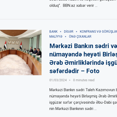
olduq”. BBN.az xəbər verir …
BANK
DIGƏR
KONFRANS VƏ GÖRÜŞLƏ
MALIYYƏ
ÖNƏ ÇIXANLAR
Mərkəzi Bankın sədri v
nümayəndə heyəti Birlə
Ərəb Əmirliklərində işg
səfərdədir – Foto
01/03/2024
0 minutes read
Mərkəzi Bankın sədri Taleh Kazımovun ba
nümayəndə heyəti Birləşmiş Ərəb Əmirli
işgüzar səfər çərçivəsində Əbu-Dabi ş
nin Mərkəzi Bankının sədri …