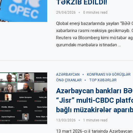
TƏKZİB EDİLDİ!
29/04/2026
0 minutes read
Qlobal enerji bazarlarında yayılan “BƏƏ 
xəbərlərinə rəsmi reaksiya gecikməyib. O
Reuters və Bloomberg kimi mötəbər agen
qurumdakı mənbələrə istinadən …
AZƏRBAYCAN
KONFRANS VƏ GÖRÜŞLƏR
ÖNƏ ÇIXANLAR
TOP XƏBƏRLƏR
Azərbaycan bankları BƏ
“Jisr” multi-CBDC platf
bağlı müzakirələr aparı
13/03/2026
1 minutes read
13 mart 2026-cı il tarixində Azərbaycan