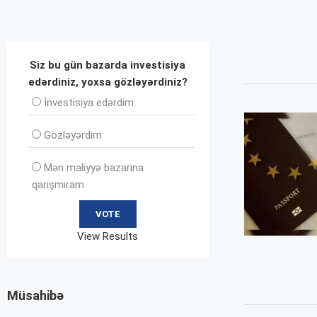
Siz bu gün bazarda investisiya
edərdiniz, yoxsa gözləyərdiniz?
İnvеstisiya edərdim
Gözləyərdim
Mən maliyyə bazarına
qarışmıram
View Results
Müsahibə