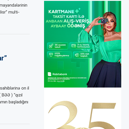
mayəndələrinin
Jisr” multi-
ar”
ahiblərinə on il
 BƏƏ ) “qızıl
mın başladığını