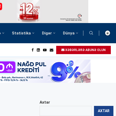
ə
Statistika
Digər
Dünya
XƏBƏRLƏRƏ ABUNƏ OLUN
Axtar
AXTAR