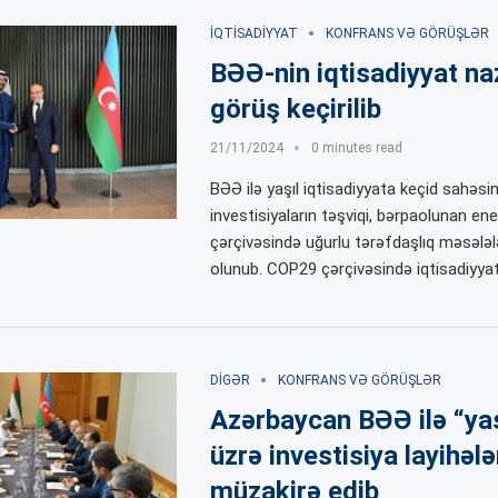
İQTISADIYYAT
KONFRANS VƏ GÖRÜŞLƏR
BƏƏ-nin iqtisadiyyat nazi
görüş keçirilib
21/11/2024
0 minutes read
BƏƏ ilə yaşıl iqtisadiyyata keçid sahəsi
investisiyaların təşviqi, bərpaolunan enerj
çərçivəsində uğurlu tərəfdaşlıq məsələl
olunub. COP29 çərçivəsində iqtisadiyyat 
DIGƏR
KONFRANS VƏ GÖRÜŞLƏR
Azərbaycan BƏƏ ilə “yaşı
üzrə investisiya layihələ
müzakirə edib