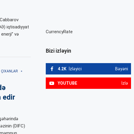
l Cabbarov
Ə) iqtisadiyyat
CurrencyRate
 enerji” və
Bizi izləyin
4.2K
İzləyici
Bəyəni
 ÇIXANLAR
YOUTUBE
İzlə
də
 edir
şəhərində
əzinin (DIFC)
ən məmnun