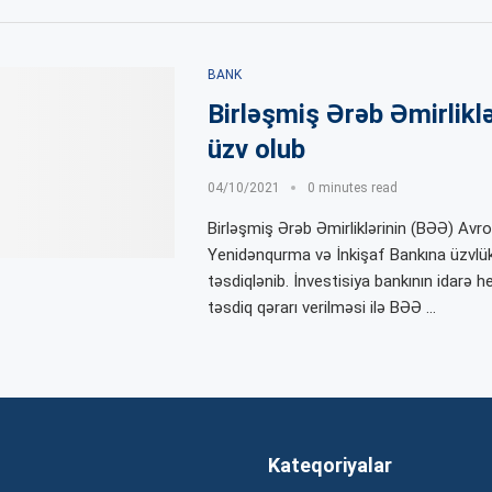
BANK
Birləşmiş Ərəb Əmirlikl
üzv olub
04/10/2021
0 minutes read
Birləşmiş Ərəb Əmirliklərinin (BƏƏ) Avr
Yenidənqurma və İnkişaf Bankına üzvlü
təsdiqlənib. İnvestisiya bankının idarə h
təsdiq qərarı verilməsi ilə BƏƏ …
Kateqoriyalar