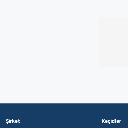
Şirkət
Keçidlər