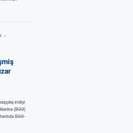
R
ə
şmiş
üzar
şçılıq etdiyi
klərinə (BƏƏ)
əhərində BƏƏ-