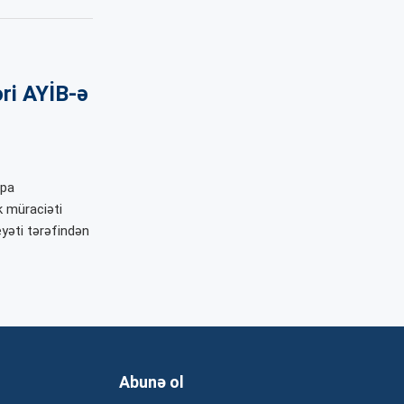
əri AYİB-ə
opa
k müraciəti
eyəti tərəfindən
Abunə ol