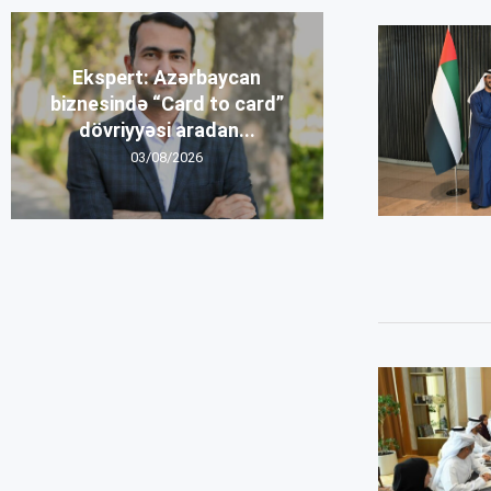
Ekspert: Azərbaycan
biznesində “Card to card”
dövriyyəsi aradan...
03/08/2026