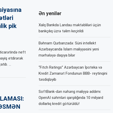
siyasına
Ən yenilər
tləri
lik pik
Xalq Bankda Landau məktəbliləri üçün
bankçılıq üzrə təlim keçirildi
Bəhnam Qurbanzadə: Süni intellekt
Azərbaycanda İslam maliyyəsini yeni
ticarətində neft
mərhələyə daşıya bilər
ayiş etdirərək
atıb. …
“Fitch Ratings” Azərbaycan İpoteka və
Kredit Zəmanət Fondunun BBB- reytinqini
təsdiqləyib
SoftBank-dən nəhəng maliyyə addımı:
LAMASI:
OpenAI səhmləri qarşılığında 10 milyard
dollarlıq kredit götürüldü!
RƏSMƏN