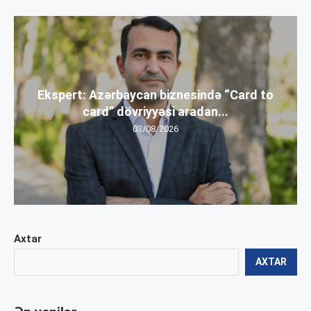
Ekspert: Azərbaycan biznesində “Card to
card” dövriyyəsi aradan...
03/08/2026
Axtar
AXTAR