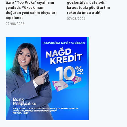
üzrə “Top Picks” siyahısını
gözləntiləri üstələdi:
yenilədi: Yüksək inam
İxracatdakı güclü artım
doğuran yeni səhm ideyaları
rekorda imza atdı!
açıqlandı
07/08/2026
07/08/2026