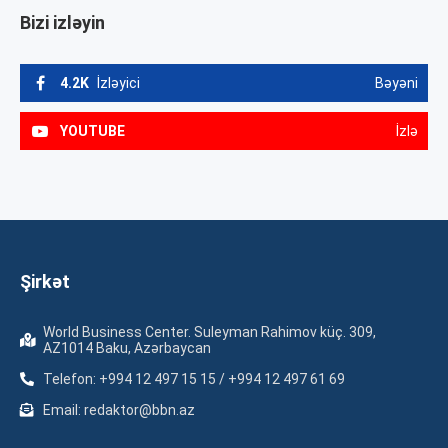
Bizi izləyin
4.2K
İzləyici
Bəyəni
YOUTUBE
İzlə
Şirkət
World Business Center. Suleyman Rahimov küç. 309,
AZ1014 Baku, Azərbaycan
Telefon: +994 12 497 15 15 / +994 12 497 61 69
Email: redaktor@bbn.az