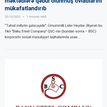
məktəblərə qəbul olunmuş övladlarını
mükafatlandırıb
25/10/2023
1 minutes read
“Təhsil millətin gələcəyidir”. Ümummilli Lider Heydər Əliyevin bu
fikri “Baku Steel Company” QSC-nin (bundan sonra – BSC)
korporativ sosial məsuliyyət layihələrində əsas …