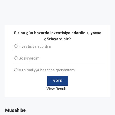
Siz bu gün bazarda investisiya edərdiniz, yoxsa
gözləyərdiniz?
İnvеstisiya edərdim
Gözləyərdim
Mən maliyyə bazarına qarışmıram
View Results
Müsahibə