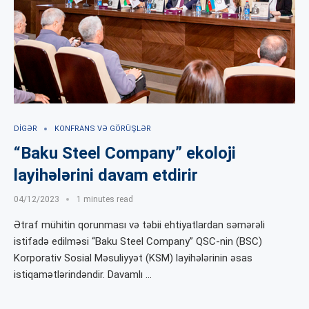
DIGƏR
KONFRANS VƏ GÖRÜŞLƏR
“Baku Steel Company” ekoloji
layihələrini davam etdirir
04/12/2023
1 minutes read
Ətraf mühitin qorunması və təbii ehtiyatlardan səmərəli
istifadə edilməsi “Baku Steel Company” QSC-nin (BSC)
Korporativ Sosial Məsuliyyət (KSM) layihələrinin əsas
istiqamətlərindəndir. Davamlı …