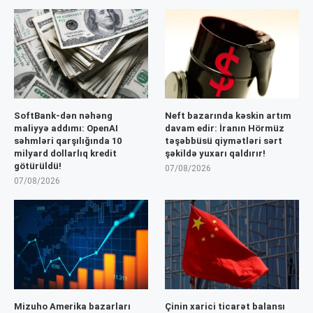
SoftBank-dən nəhəng
Neft bazarında kəskin artım
maliyyə addımı: OpenAI
davam edir: İranın Hörmüz
səhmləri qarşılığında 10
təşəbbüsü qiymətləri sərt
milyard dollarlıq kredit
şəkildə yuxarı qaldırır!
götürüldü!
07/08/2026
07/08/2026
Mizuho Amerika bazarları
Çinin xarici ticarət balansı