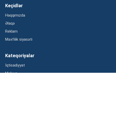
Keçidlər
Haqqımızda
Əlaqə
Reklam
Məxfilik siyasəti
Kateqoriyalar
İqtisadiyyat
Maliyyə
Müsahibə
Statistika
Abunə ol