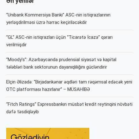
Ən yenilər
“Unibank Kommersiya Bankı” ASC-nin istiqrazlarının
yerləşdirilməsi üzrə hərrac keçiriləcəkdir
“GL” ASC-nin istiqrazları üçün “Ticarətə İcazə” qərarı
verilmişdir
“Moody’s”: Azərbaycanda prudensial siyasət və kapital
tələbləri bank sektorunun dayanıqlılığını gücləndirir
Elçin Əlizadə: “Birjadankənar əqdləri tam rəqəmsal edəcək yeni
OTC platforması hazırlanır” – MÜSAHİBƏ
“Fitch Ratings” Expressbankın müsbət kredit reytinqini növbəti
dəfə təsdiqləyib